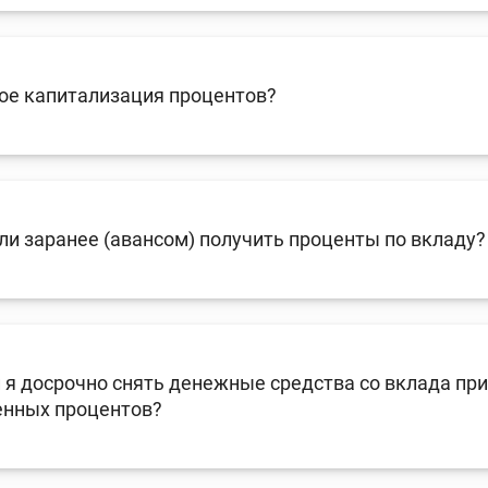
енежно-кредитная
Финансовая
олитика и ее
безопасность
ое капитализация процентов?
лементы
Исламское
финансировани
и заранее (авансом) получить проценты по вкладу?
имательство
 я досрочно снять денежные средства со вклада при
енных процентов?