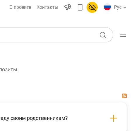
О проекте
Контакты
Рус
Учебные материалы
позиты
Проекты
Интерактивные
ы)
услуги
Депозитный и кредитный
калькуляторы
ладу своим родственникам?
воды
Часто задаваемые вопросы