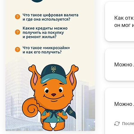
Как от
он мог 
Можно 
Можно л
После