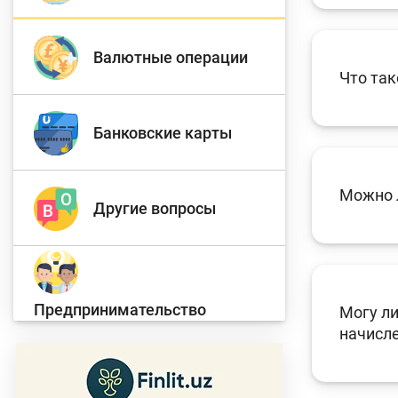
Д
Валютные операции
Финансовый рынок
п
Что так
э
Банковские карты
Права потребителей
банковских услуг
Можно л
Предприн
Другие вопросы
Предпринимательство
Могу ли
начисл