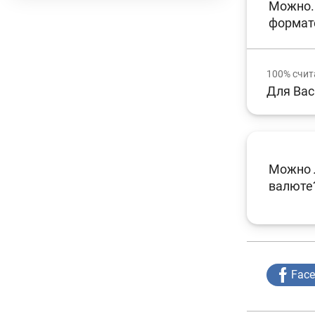
Можно. 
формат
100%
счит
Для Вас
Можно л
валюте
Fac