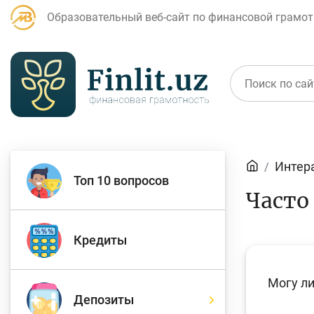
Образовательный веб-сайт по финансовой грамот
Статьи
Интер
Топ 10 вопросов
Часто
Для банковских
Д
агентов
Кредиты
Могу л
Кредит
Б
Депозиты