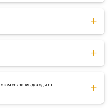
Анкетирование
Опросы
Фотогалерея
О проекте
Поиск по сайту
е
Карта сайта
 этом сохранив доходы от