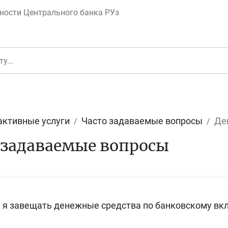
ности Центрального банка РУз
активные услуги
Часто задаваемые вопросы
Де
 задаваемые вопросы
еньги
Депозит (вклад
и я завещать денежные средства по банковскому вк
юджет
Платежи и пере