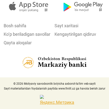
Bosh sahifa
Sayt xaritasi
Ko‘p beriladigan savollar
Kengaytirilgan qidiruv
Qayta aloqalar
© 2026 Moliyaviy savodxonlik bo‘yicha axborot-ta’lim veb-sayti
Sayt materiallaridan foydalanish paytida
www.finlit.uz
ga havola berish zarur