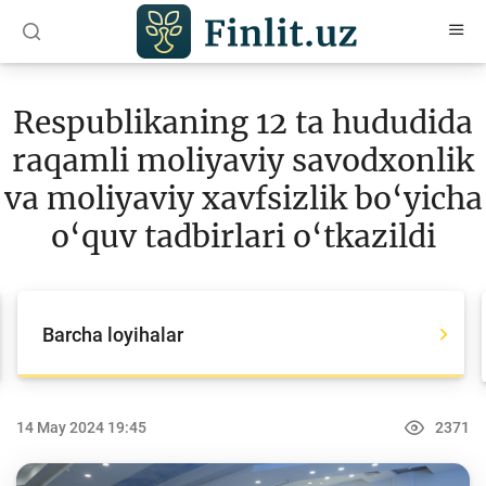
O‘zb
Ўзб
Рус
Respublikaning 12 ta hududida
Maqolalar
raqamli moliyaviy savodxonlik
O‘quv qo‘llanmalar
va moliyaviy xavfsizlik bo‘yicha
Loyihalar
o‘quv tadbirlari o‘tkazildi
Barcha loyihalar
Global Money Week
Barcha loyihalar
World Savings day
Tanlovlar
14 May 2024 19:45
2371
Olimpiadalar va chempionatlar