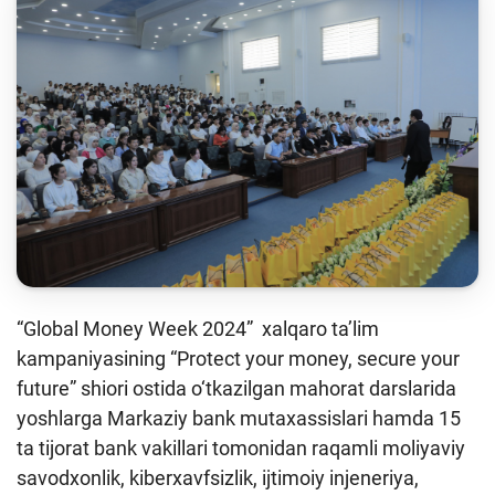
Keys-chempionat
Treninglar va seminarlar
Finlit.uz yangiliklari
OAVda loyihalar
O'quv kurslari
O‘quv materiallari
Interaktiv xizmatlar
“Global Money Week 2024” xalqaro ta’lim
Fotogalereya
kampaniyasining “Protect your money, secure your
Loyiha haqida
future” shiori ostida o‘tkazilgan mahorat darslarida
yoshlarga Markaziy bank mutaxassislari hamda 15
Kengaytirilgan qidiruv
ta tijorat bank vakillari tomonidan raqamli moliyaviy
Sayt xaritasi
savodxonlik, kiberxavfsizlik, ijtimoiy injeneriya,