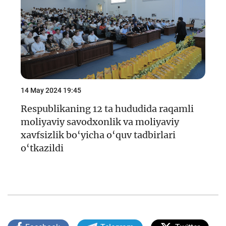
14 May 2024 19:45
Respublikaning 12 ta hududida raqamli
moliyaviy savodxonlik va moliyaviy
xavfsizlik bo‘yicha o‘quv tadbirlari
o‘tkazildi