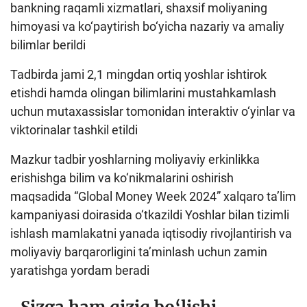
bankning raqamli xizmatlari, shaxsif moliyaning
himoyasi va ko‘paytirish bo‘yicha nazariy va amaliy
bilimlar berildi
Tadbirda jami 2,1 mingdan ortiq yoshlar ishtirok
etishdi hamda olingan bilimlarini mustahkamlash
uchun mutaxassislar tomonidan interaktiv o‘yinlar va
viktorinalar tashkil etildi
Mazkur tadbir yoshlarning moliyaviy erkinlikka
erishishga bilim va ko‘nikmalarini oshirish
maqsadida “Global Money Week 2024” xalqaro ta’lim
kampaniyasi doirasida o‘tkazildi Yoshlar bilan tizimli
ishlash mamlakatni yanada iqtisodiy rivojlantirish va
moliyaviy barqarorligini ta’minlash uchun zamin
yaratishga yordam beradi