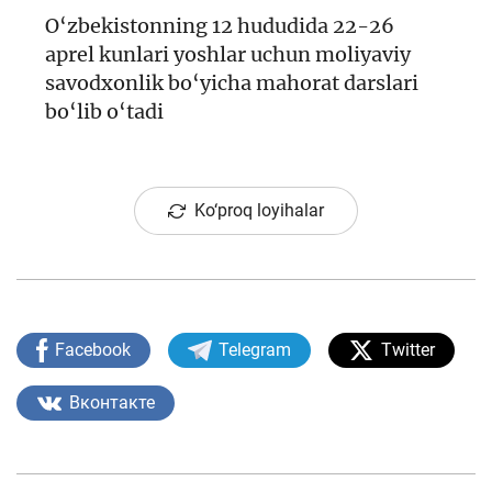
O‘zbekistonning 12 hududida 22-26
aprel kunlari yoshlar uchun moliyaviy
savodxonlik bo‘yicha mahorat darslari
bo‘lib o‘tadi
Ko‘proq loyihalar
Facebook
Telegram
Twitter
Вконтакте