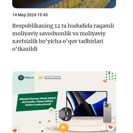
14 May 2024 19:45
Respublikaning 12 ta hududida raqamli
moliyaviy savodxonlik va moliyaviy
xavfsizlik bo‘yicha o‘quv tadbirlari
o‘tkazildi