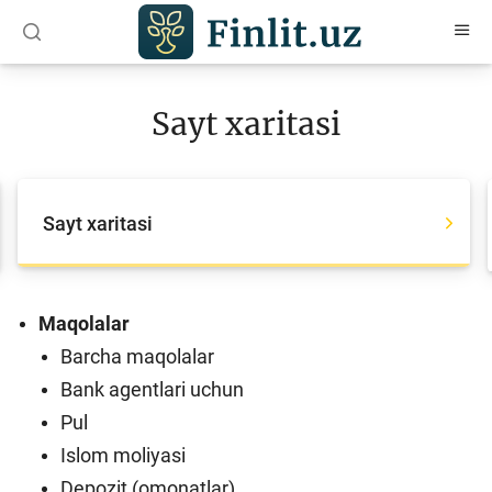
O‘zb
Ўзб
Рус
Sayt xaritasi
Maqolalar
O‘quv qo‘llanmalar
Sayt xaritasi
Loyihalar
Interaktiv xizmatlar
Fotogalereya
Maqolalar
Barcha maqolalar
Loyiha haqida
Bank agentlari uchun
Kengaytirilgan qidiruv
Pul
Sayt xaritasi
Islom moliyasi
Depozit (omonatlar)