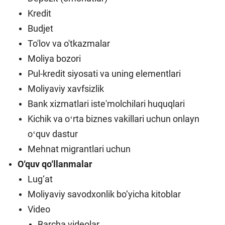
Kredit
Budjet
To'lov va o'tkazmalar
Moliya bozori
Pul-kredit siyosati va uning elementlari
Moliyaviy xavfsizlik
Bank xizmatlari iste'molchilari huquqlari
Kichik va oʻrta biznes vakillari uchun onlayn
oʻquv dastur
Mehnat migrantlari uchun
O‘quv qo‘llanmalar
Lug‘at
Moliyaviy savodxonlik bo‘yicha kitoblar
Video
Barcha videolar