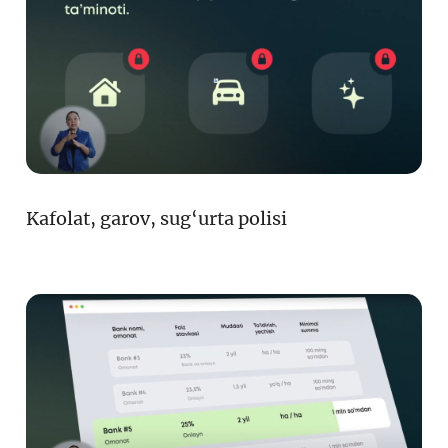
Loyiha haqida
Kengaytirilgan qidiruv
Sayt xaritasi
Kafolat, garov, sug‘urta polisi