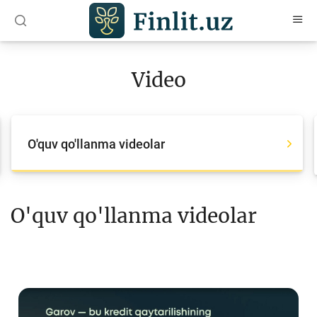
O‘zb
Ўзб
Рус
Video
Maqolalar
O‘quv qo‘llanmalar
O'quv qo'llanma videolar
Lug‘at
Moliyaviy savodxonlik bo‘yicha kitoblar
Video
O'quv qo'llanma videolar
Loyihalar
Interaktiv xizmatlar
Fotogalereya