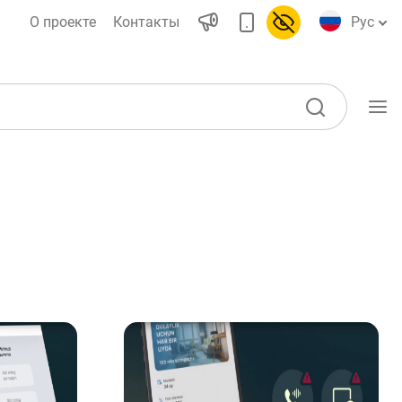
О проекте
Контакты
Рус
Учебные материалы
Глоссарий
ы)
Книги по финансовой
грамотности
Видео
воды
Проекты