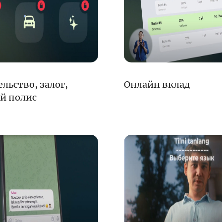
енежно-кредитная
Финансовая
олитика и ее
безопасность
лементы
льство, залог,
Онлайн вклад
Исламское
й полис
финансировани
имательство