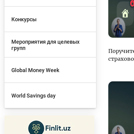
Д
Конкурсы
Финансовый рынок
п
э
Мероприятия для целевых
групп
Поручите
Права потребителей
страхово
банковских услуг
Предприн
Global Money Week
World Savings day