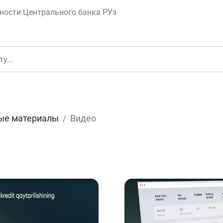
ности Центрального банка РУз
ые материалы
Видео
еньги
Депозит (вклад
юджет
Платежи и пере