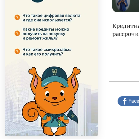
Кредитна
рассроч
Fac