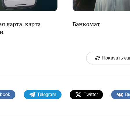
я карта, карта
Банкомат
ки
Показать ещ
ebook
Telegram
Twitter
В