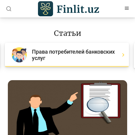
O’zb
Ўзб
Рус
Статьи
Статьи
Права потребителей банковских
Все статьи
услуг
Для банковских агентов
Деньги
Депозит (вклады)
Кредит
Бюджет
Платежи и переводы