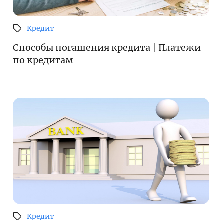
Финансовый рынок
Денежно-кредитная политика и ее элементы
Кредит
Финансовая безопасность
Способы погашения кредита | Платежи
по кредитам
Права потребителей банковских услуг
Предпринимательство
Исламское финансирование
Учебные материалы
Проекты
Интерактивные услуги
Фотогалерея
О проекте
Кредит