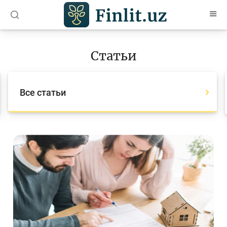
O’zb
Ўзб
Рус
Статьи
Статьи
Все статьи
Все статьи
Для банковских агентов
Деньги
Депозит (вклады)
Кредит
Бюджет
Платежи и переводы