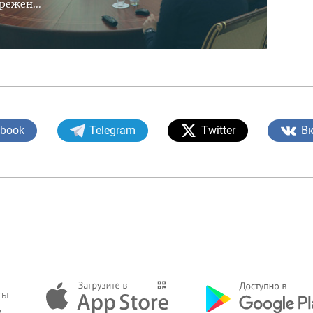
режен...
ebook
Telegram
Twitter
В
ты
у