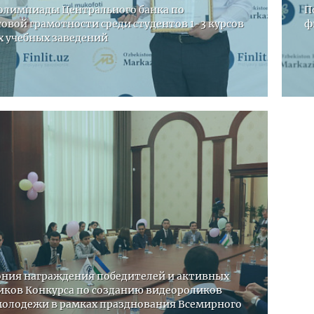
олимпиады Центрального банка по
П
овой грамотности среди студентов 1-3 курсов
ф
 учебных заведений
ния награждения победителей и активных
иков Конкурса по созданию видеороликов
молодежи в рамках празднования Всемирного