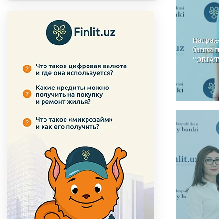
Награж
банка 
"ORIAT