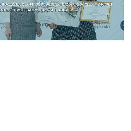
одведены итоги образовательного проекта «Месяц
инансовой грамотности в школах»