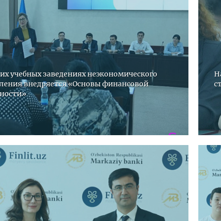
енежно-кредитная
Финансовая
олитика и ее
безопасность
лементы
их учебных заведениях неэкономического
Н
ления внедряется «Основы финансовой
с
Исламское
ности»
финансировани
имательство