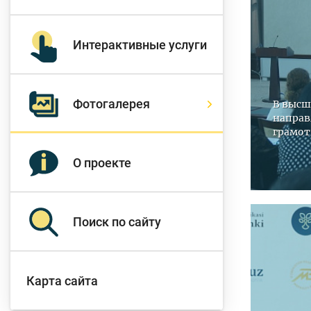
Д
Интерактивные услуги
Финансовый рынок
п
э
Фотогалерея
В высш
направ
Права потребителей
грамот
банковских услуг
Предприн
О проекте
Поиск по сайту
Карта сайта