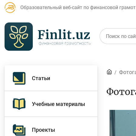
Образовательный веб-сайт по финансовой грамот
Статьи
Фотог
Статьи
Для банковских
Д
Фотог
агентов
Учебные материалы
Кредит
Б
Проекты