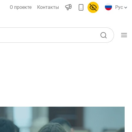
О проекте
Контакты
Рус
Учебные материалы
Проекты
Интерактивные
ы)
услуги
Фотогалерея
О проекте
воды
Поиск по сайту