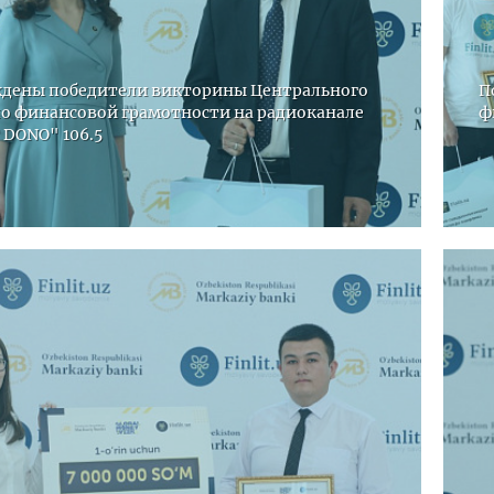
дены победители викторины Центрального
П
по финансовой грамотности на радиоканале
ф
 DONO" 106.5