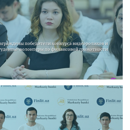
Карта сайта
аграждены победители конкурса видеороликов и
туденты-волонтеры по финансовой грамотности
е