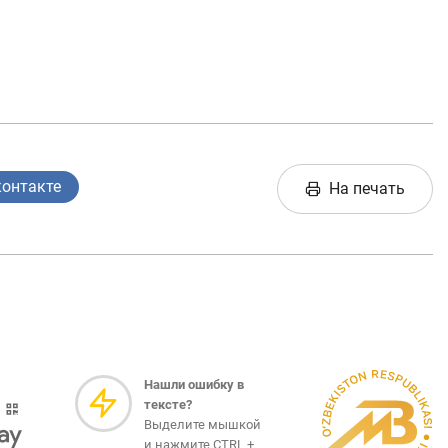
контакте
На печать
Нашли ошибку в
тексте?
Выделите мышкой
и нажмите CTRL +