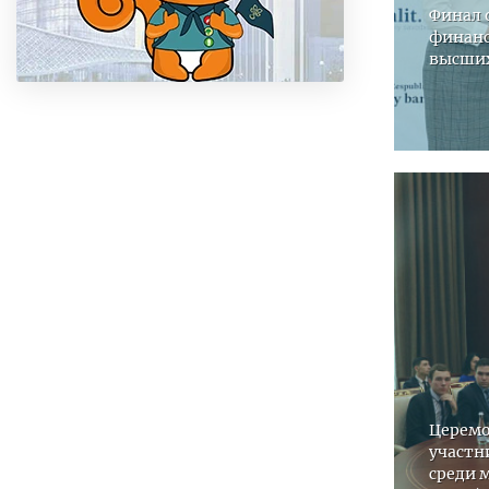
Финал 
финанс
высших
Церемо
участн
среди 