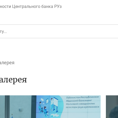
ности Центрального банка РУз
алерея
еньги
Депозит (вклад
алерея
юджет
Платежи и пере