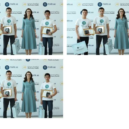
енежно-кредитная
Финансовая
олитика и ее
безопасность
лементы
Исламское
финансировани
имательство