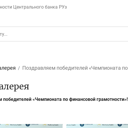
ности Центрального банка РУз
алерея
Поздравляем победителей «Чемпионата по 
еньги
Депозит (вклад
алерея
 победителей «Чемпионата по финансовой грамотности»!
юджет
Платежи и пере