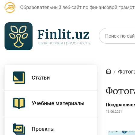
Образовательный веб-сайт по финансовой грамот
Статьи
Фотог
Статьи
Для банковских
Д
Фотог
агентов
Учебные материалы
Поздравляем
18.06.2021
Кредит
Б
Проекты