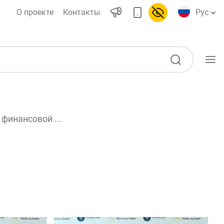
О проекте
Контакты
Рус
Учебные материалы
финансовой ...
Проекты
Интерактивные
ы)
услуги
Фотогалерея
О проекте
воды
Поиск по сайту