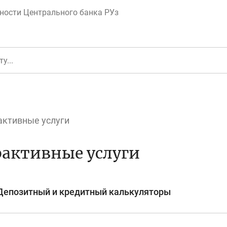
ности Центрального банка РУз
активные услуги
еньги
Депозит (вклад
активные услуги
Депозитный и кредитный калькуляторы
юджет
Платежи и пере