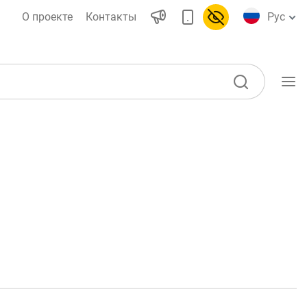
О проекте
Контакты
Рус
Учебные материалы
Проекты
Интерактивные
ы)
услуги
Депозитный и кредитный
калькуляторы
воды
Часто задаваемые вопросы