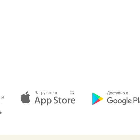
ты
у
зь