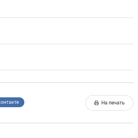
Анкетирование
Опросы
Фотогалерея
О проекте
Поиск по сайту
е
Карта сайта
контакте
На печать