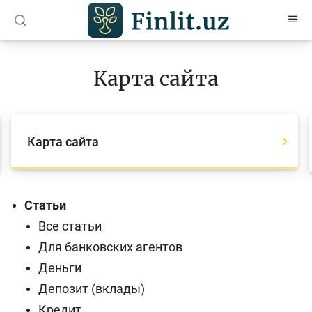
O’zb
Ўзб
Рус
Карта сайта
Статьи
Учебные материалы
Карта сайта
Проекты
Интерактивные услуги
Фотогалерея
Статьи
Все статьи
О проекте
Для банковских агентов
Поиск по сайту
Деньги
Карта сайта
Депозит (вклады)
Кредит