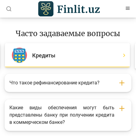
O’zb
Ўзб
Рус
Часто задаваемые вопросы
Статьи
Учебные материалы
Кредиты
Проекты
Интерактивные услуги
Что такое рефинансирование кредита?
Депозитный и кредитный калькуляторы
Часто задаваемые вопросы
Какие виды обеспечения могут быть
Анкетирование
представлены банку при получении кредита
в коммерческом банке?
Опросы