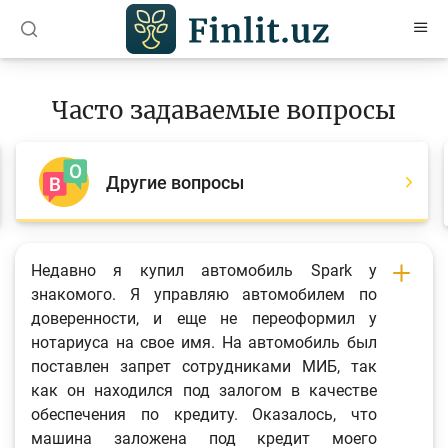
O’zb
Ўзб
Рус
Часто задаваемые вопросы
Статьи
Учебные материалы
Другие вопросы
Проекты
Интерактивные услуги
Недавно я купил автомобиль Spark у
знакомого. Я управляю автомобилем по
Депозитный и кредитный калькуляторы
доверенности, и еще не переоформил у
Часто задаваемые вопросы
нотариуса на свое имя. На автомобиль был
поставлен запрет сотрудниками МИБ, так
Анкетирование
как он находился под залогом в качестве
Опросы
обеспечения по кредиту. Оказалось, что
машина заложена под кредит моего