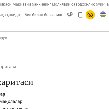
ликаси Марказий банкининг молиявий саводхонлик бўйича 
иҳа ҳақида
Биз билан боғланиш
харитаси
ул
Ислом молияси
харитаси
ар
редит
Бюджет
 мақолалар
гентлари учун