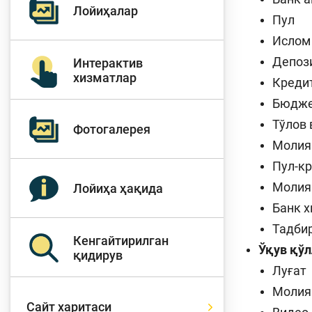
Лойиҳалар
Пул
Ислом
Тўлов ва ўтказмалар
М
Депози
Интерактив
хизматлар
Креди
Бюдж
Б
Тўлов 
Молиявий
Фотогалерея
и
хавфсизлик
Молия
ҳ
Пул-кр
Молия
Лойиҳа ҳақида
Банк 
Тадби
Кенгайтирилган
Ўқув қў
қидирув
Луғат
Молия
Сайт харитаси