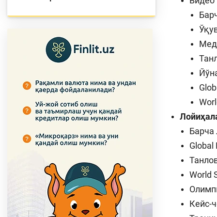
Видео
Бар
Ўқу
Мед
Тан
Йўн
Glo
Worl
Лойиҳал
Барча
Global
Танло
World 
Олимп
Кейс-