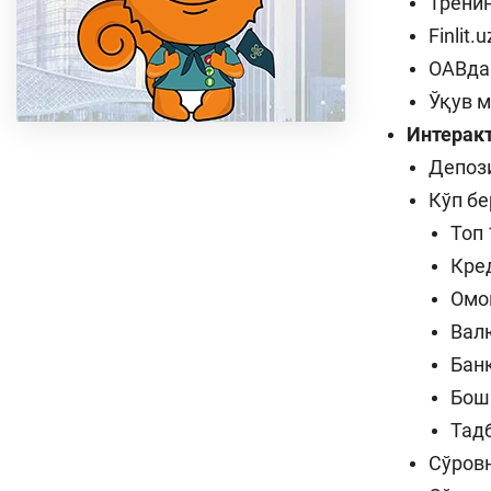
Тренин
Finlit
ОАВда
Ўқув 
Интерак
Депози
Кўп бе
Топ 
Кре
Омо
Вал
Бан
Бош
Тад
Сўров