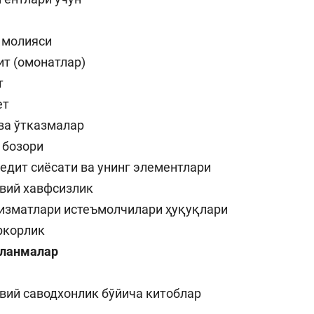
Пул-кредит сиё
 молияси
олия бозори
ва унинг
т (омонатлар)
элементлари
т
ет
анк хизматлари
ва ўтказмалар
стеъмолчилари
Тадбиркорлик
 бозори
уқуқлари
едит сиёсати ва унинг элементлари
вий хавфсизлик
хизматлари истеъмолчилари ҳуқуқлари
ркорлик
лланмалар
вий саводхонлик бўйича китоблар