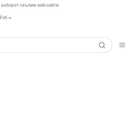
ахборот-таълим веб-сайти
Ўзб
Ўқув қўлланмалар
Лойиҳалар
Интерактив
хизматлар
Фотогалерея
Лойиҳа ҳақида
Кенгайтирилган