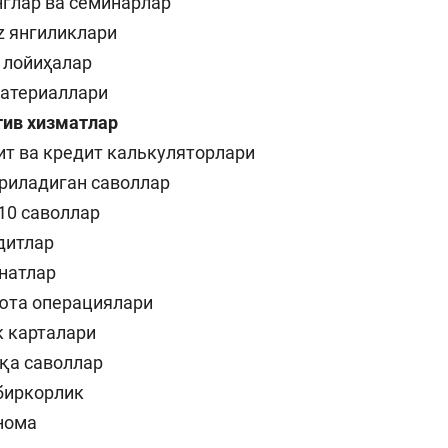
глар ва семинарлар
.uz янгиликлари
 лойиҳалар
материаллари
тив хизматлар
т ва кредит калькуляторлари
риладиган саволлар
10 саволлар
дитлар
натлар
юта операциялари
к карталари
қа саволлар
биркорлик
нома