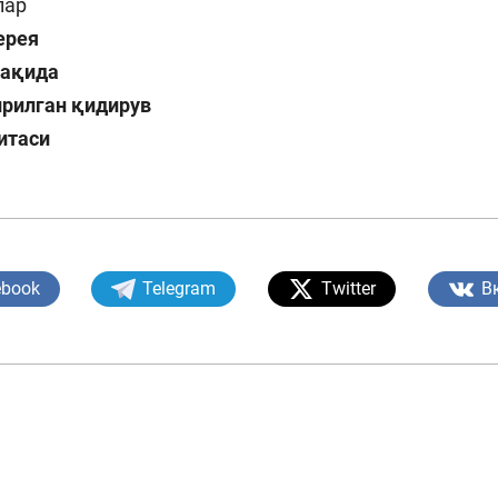
лар
ерея
ҳақида
ирилган қидирув
итаси
ebook
Telegram
Twitter
В