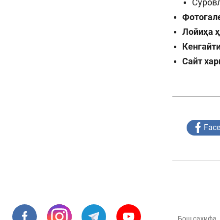
Сўров
Фотогал
Лойиҳа 
Кенгайт
Сайт хар
Fac
Бош саҳифа