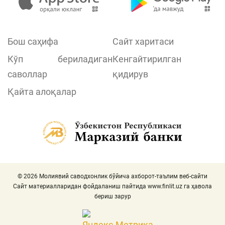
Бош саҳифа
Сайт харитаси
Кўп бериладиган
Кенгайтирилган
саволлар
қидирув
Қайта алоқалар
© 2026 Молиявий саводхонлик бўйича ахборот-таълим веб-сайти
Сайт материалларидан фойдаланиш пайтида
www.finlit.uz
га ҳавола
бериш зарур