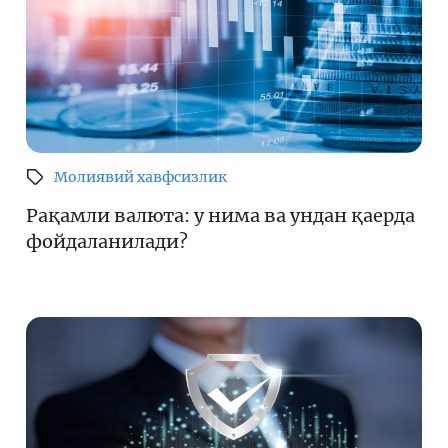
Молиявий хавфсизлик
Рақамли валюта: у нима ва ундан қаерда
фойдаланилади?