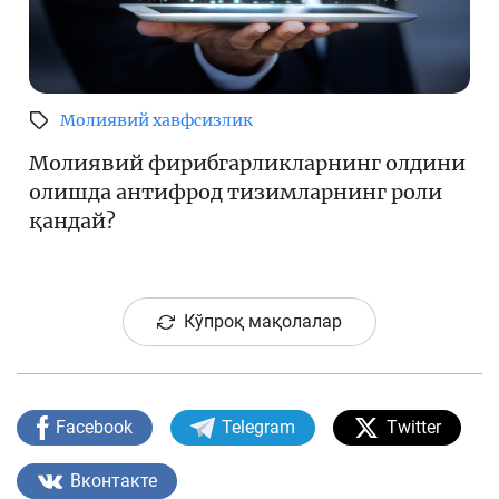
Молиявий хавфсизлик
Молиявий фирибгарликларнинг олдини
олишда антифрод тизимларнинг роли
қандай?
Кўпроқ мақолалар
Facebook
Telegram
Twitter
Вконтакте