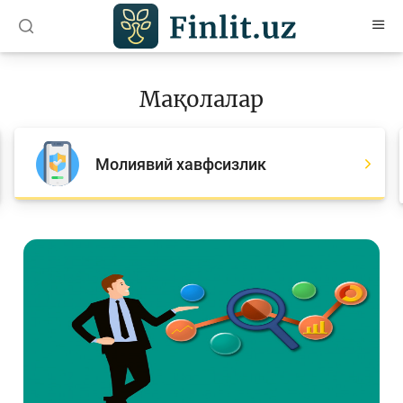
O’zb
Ўзб
Рус
Мақолалар
Мақолалар
Барча мақолалар
Молиявий хавфсизлик
Банк агентлари учун
Пул
Ислом молияси
Депозит (омонатлар)
Кредит
Бюджет