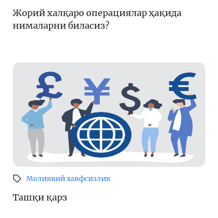
Жорий халқаро операциялар ҳақида
Кенгайтирилган қидирув
нималарни биласиз?
Сайт харитаси
Молиявий хавфсизлик
Ташқи қарз