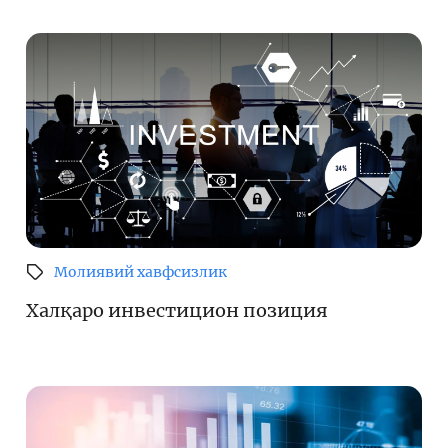
Молиявий хавфсизлик
Халқаро инвестицион позиция