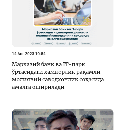
14 Авг 2023 10:54
Марказий банк ва IT-парк
ўртасидаги ҳамкорлик рақамли
молиявий саводхонлик соҳасида
амалга оширилади