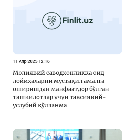
Кейс-чемпионат
Тренинглар ва семинарлар
Finlit.uz янгиликлари
ОАВда лойиҳалар
Ўқув материаллари
11 Апр 2025 12:16
Интерактив хизматлар
Молиявий саводхонликка оид
лойиҳаларни мустақил амалга
Фотогалерея
оширишдан манфаатдор бўлган
Лойиҳа ҳақида
ташкилотлар учун тавсиявий-
услубий қўлланма
Кенгайтирилган қидирув
Сайт харитаси