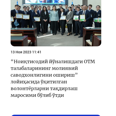
13 Ноя 2023 11:41
“Ноиқтисодий йўналишдаги ОТМ
талабаларининг молиявий
саводхонлигини ошириш”
лойиҳасида ўқитилган
волонтёрларни тақдирлаш
маросими бўлиб ўтди