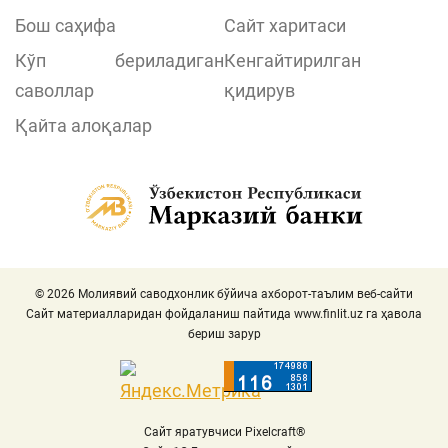
Бош саҳифа
Сайт харитаси
Кўп бериладиган
Кенгайтирилган
саволлар
қидирув
Қайта алоқалар
© 2026 Молиявий саводхонлик бўйича ахборот-таълим веб-сайти
Сайт материалларидан фойдаланиш пайтида
www.finlit.uz
га ҳавола
бериш зарур
Сайт яратувчиси Pixelcraft®