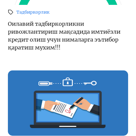
Кенгайтирилган қидирув
Тадбиркорлик
Сайт харитаси
Оилавий тадбиркорликни
ривожлантириш мақсадида имтиёзли
кредит олиш учун нималарга эътибор
қаратиш мухим!!!