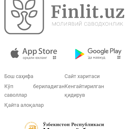
Бош саҳифа
Сайт харитаси
Кўп бериладиган
Кенгайтирилган
саволлар
қидирув
Қайта алоқалар