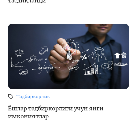
тасдиқланди
Тадбиркорлик
Ёшлар тадбиркорлиги учун янги
имкониятлар