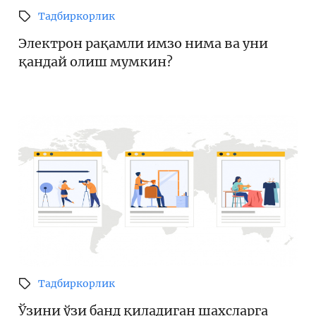
Тадбиркорлик
Электрон рақамли имзо нима ва уни
қандай олиш мумкин?
Тадбиркорлик
Ўзини ўзи банд қиладиган шахсларга