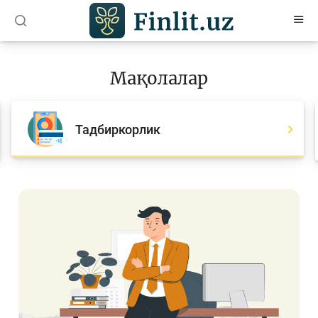
O’zb
Ўзб
Рус
Мақолалар
Мақолалар
Барча мақолалар
Тадбиркорлик
Банк агентлари учун
Пул
Ислом молияси
Депозит (омонатлар)
Кредит
Бюджет