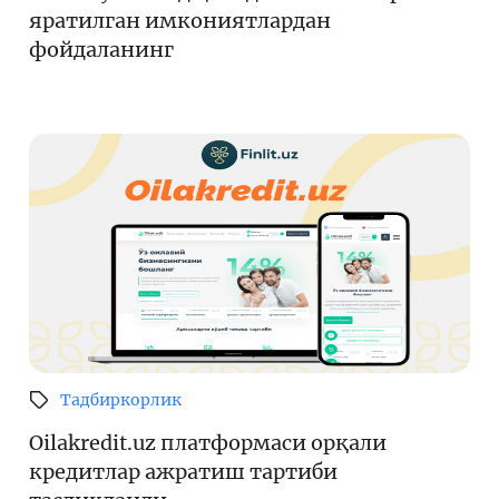
яратилган имкониятлардан
фойдаланинг
Тадбиркорлик
Oilakredit.uz платформаси орқали
кредитлар ажратиш тартиби