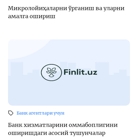
Микролойиҳаларни ўрганиш ва уларни
Кенгайтирилган қидирув
амалга ошириш
Сайт харитаси
Банк агентлари учун
Банк хизматларини оммабоплигини
оширишдаги асосий тушунчалар