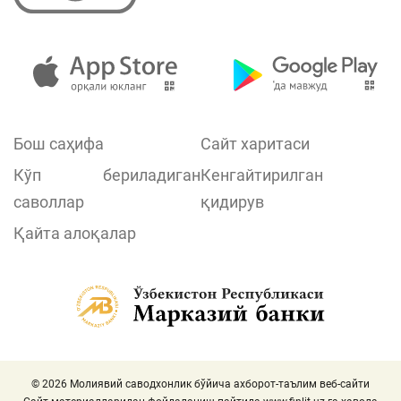
Бош саҳифа
Сайт харитаси
Кўп бериладиган
Кенгайтирилган
саволлар
қидирув
Қайта алоқалар
© 2026 Молиявий саводхонлик бўйича ахборот-таълим веб-сайти