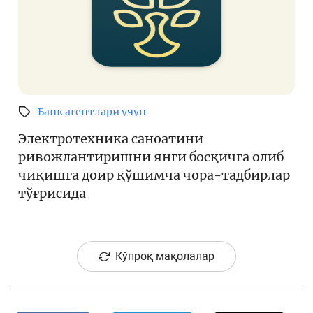
Банк агентлари учун
Электротехника саноатини
ривожлантиришни янги босқичга олиб
чиқишга доир қўшимча чора-тадбирлар
тўғрисида
Кўпроқ мақолалар