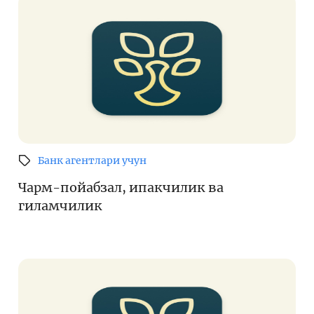
Банк агентлари учун
Чарм-пойабзал, ипакчилик ва
гиламчилик