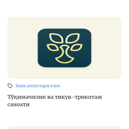
Банк агентлари учун
Тўқимачилик ва тикув-трикотаж
саноати