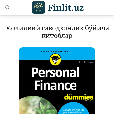
O’zb
Ўзб
Рус
Молиявий саводхонлик бўйича
Мақолалар
китоблар
Ўқув қўлланмалар
Луғат
Молиявий саводхонлик бўйича китоблар
Видео
Лойиҳалар
Интерактив хизматлар
Фотогалерея