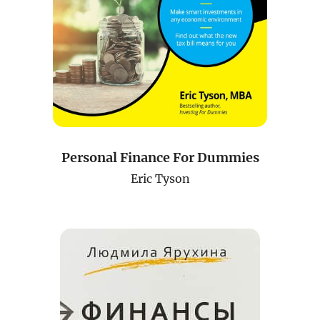
Лойиҳа ҳақида
Кенгайтирилган қидирув
Сайт харитаси
Personal Finance For Dummies
Eric Tyson