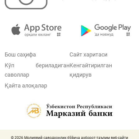
Бош саҳифа
Сайт харитаси
Кўп бериладиган
Кенгайтирилган
саволлар
қидирув
Қайта алоқалар
© 2026 Молиявий саводхонлик бўйича ахборот-таълим веб-сайти