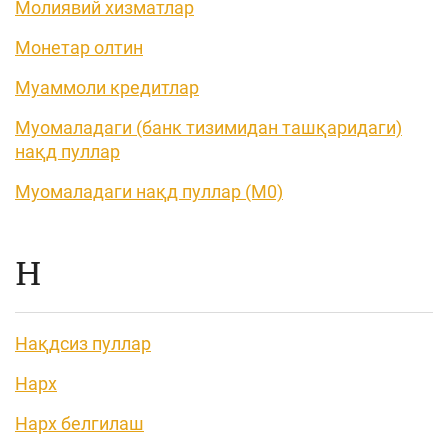
Молиявий хизматлар
Монетар олтин
Муаммоли кредитлар
Муомаладаги (банк тизимидан ташқаридаги)
нақд пуллар
Муомаладаги нақд пуллар (М0)
Н
Нақдсиз пуллар
Нарх
Нарх белгилаш