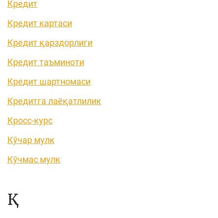
Кредит
Кредит картаси
Кредит қарздорлиги
Кредит таъминоти
Кредит шартномаси
Кредитга лаёқатлилик
Кросс-курс
Кўчар мулк
Кўчмас мулк
Қ