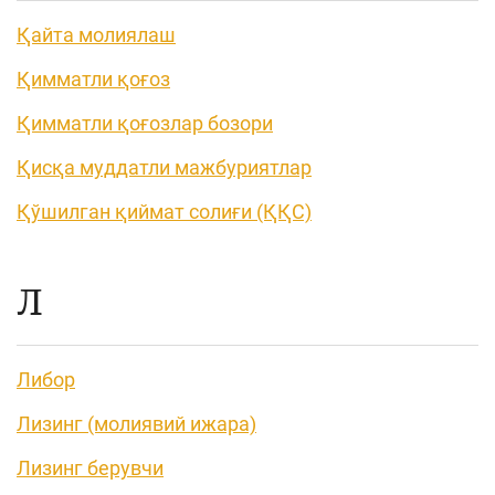
Қайта молиялаш
Қимматли қоғоз
Қимматли қоғозлар бозори
Қисқа муддатли мажбуриятлар
Қўшилган қиймат солиғи (ҚҚС)
Л
Либор
Лизинг (молиявий ижара)
Лизинг берувчи