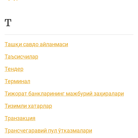
Т
Ташқи савдо айланмаси
Таъсисчилар
Тендер
Терминал
Тижорат банкларининг мажбурий заҳиралари
Тизимли хатарлар
Транзакция
Трансчегаравий пул ўтказмалари