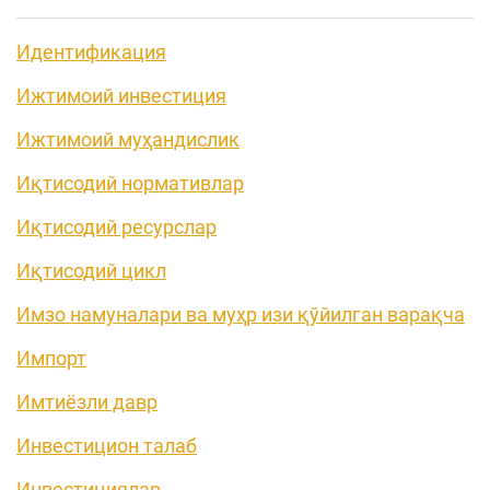
Идентификация
Ижтимоий инвестиция
Ижтимоий муҳандислик
Иқтисодий нормативлар
Иқтисодий ресурслар
Иқтисодий цикл
Имзо намуналари ва муҳр изи қўйилган варақча
Импорт
Имтиёзли давр
Инвестицион талаб
Инвестициялар