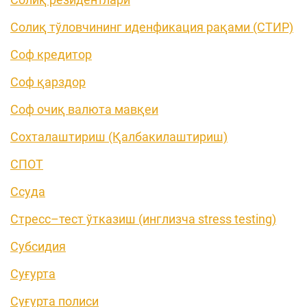
Солиқ тўловчининг иденфикация рақами (СТИР)
Соф кредитор
Соф қарздор
Соф очиқ валюта мавқеи
Сохталаштириш (Қалбакилаштириш)
СПОТ
Ссуда
Стресс–тест ўтказиш (инглизча stress testing)
Субсидия
Суғурта
Суғурта полиси