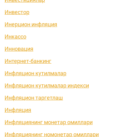
Инвестор
Инерцион инфляция
Инкассо
Инновация
Интернет-банкинг
Инфляцион кутилмалар
Инфляцион кутилмалар индекси
Инфляцион таргетлаш
Инфляция
Инфляциянинг монетар омиллари
Инфляциянинг номонетар омиллари