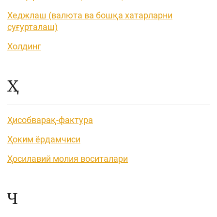
Хеджлаш (валюта ва бошқа хатарларни
суғурталаш)
Холдинг
Ҳ
Ҳисобварақ-фактура
Ҳоким ёрдамчиси
Ҳосилавий молия воситалари
Ч