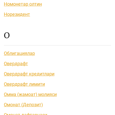
Номонетар олтин
Норезидент
О
Облигациялар
Овердрафт
Овердрафт кредитлари
Овердрафт лимити
Омма (жамоат) молияси
Омонат (Депозит)
Омонат дафтарчаси