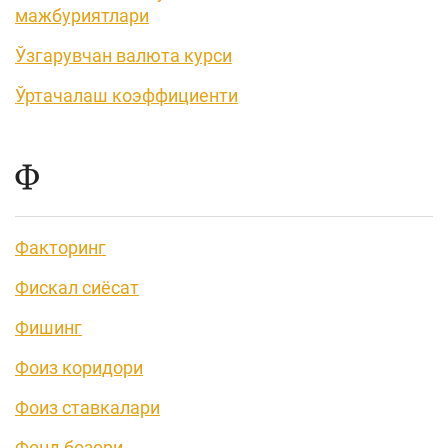
мажбуриятлари
Ўзгарувчан валюта курси
Ўртачалаш коэффициенти
Ф
Факторинг
Фискал сиёсат
Фишинг
Фоиз коридори
Фоиз ставкалари
Фонд бозори