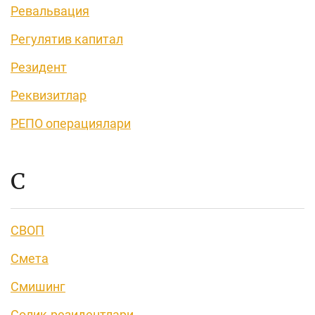
Ревальвация
Регулятив капитал
Резидент
Реквизитлар
РЕПО операциялари
С
СВОП
Смета
Смишинг
Солиқ резидентлари