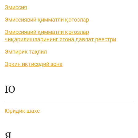
Эмиссия
Эмиссиявий қимматли қоғозлар
Эмиссиявий қимматли қоғозлар
чиқарилишларининг ягона давлат реестри
Эмпирик таҳлил
Эркин иқтисодий зона
Ю
Юридик шахс
Я