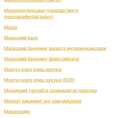
Макропруденциал чоралар (ингл.
macroprudential policy)
Маош
Марказий банк
Марказий банкнинг валюта интервенциялари
Марказий банкнинг фоиз сиёсати
Махсус қарз олиш ҳуқуқи
Махсус қарз олиш ҳуқуқи (SDR)
Маъмурий тартибга солинадиган нархлар
Меҳнат ҳақининг энг кам миқдори
Микрозайм