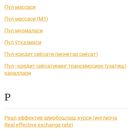
Пул массаси
Пул массаси (М1)
Пул муомаласи
Пул ўтказмаси
Пул-кредит сиёсати (монетар сиёсат)
Пул–кредит сиёсатининг трансмиссион (узатиш)
каналлари
Р
Реал эффектив айирбошлаш курси (инглизча
Real effective exchange rate)