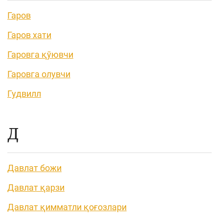
Гаров
Гаров хати
Гаровга қўювчи
Гаровга олувчи
Гудвилл
Д
Давлат божи
Давлат қарзи
Давлат қимматли қоғозлари