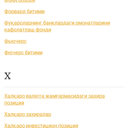
Форвард битими
Фуқароларнинг банклардаги омонатларини
кафолатлаш фонди
Фьючерс
Фючерс битими
Х
Халқаро валюта жамғармасидаги захира
позиция
Халқаро захиралар
Халқаро инвестицион позиция