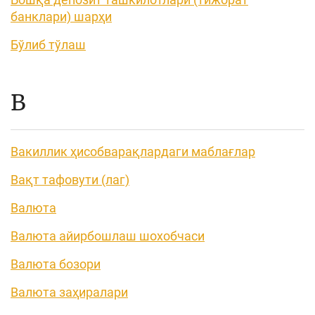
банклари) шарҳи
Бўлиб тўлаш
В
Вакиллик ҳисобварақлардаги маблағлар
Вақт тафовути (лаг)
Валюта
Валюта айирбошлаш шохобчаси
Валюта бозори
Валюта заҳиралари