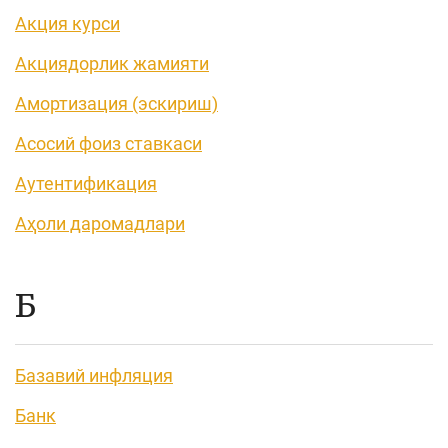
Акция курси
Акциядорлик жамияти
Амортизация (эскириш)
Асосий фоиз ставкаси
Аутентификация
Аҳоли даромадлари
Б
Базавий инфляция
Банк