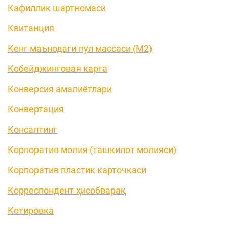
Кафиллик шартномаси
Квитанция
Кенг маънодаги пул массаси (М2)
Кобейджинговая карта
Конверсия амалиётлари
Конвертация
Консалтинг
Корпоратив молия (ташкилот молияси)
Корпоратив пластик карточкаси
Корреспондент ҳисобварақ
Котировка