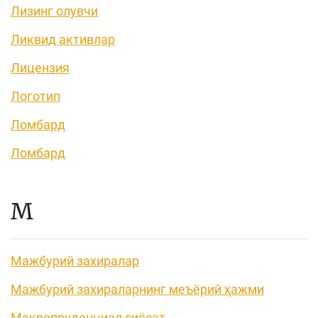
Лизинг олувчи
Ликвид активлар
Лицензия
Логотип
Ломбард
Ломбард
М
Мажбурий захиралар
Мажбурий захираларнинг меъёрий ҳажми
Макропруденциал сиёсат