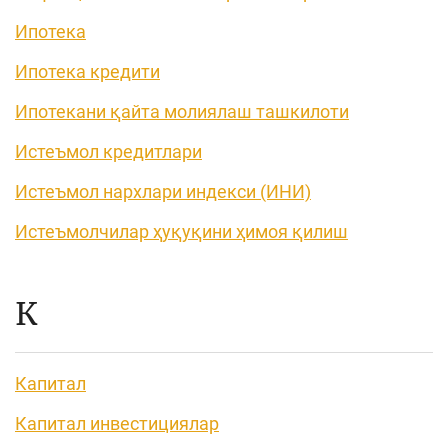
Ипотека
Ипотека кредити
Ипотекани қайта молиялаш ташкилоти
Истеъмол кредитлари
Истеъмол нархлари индекси (ИНИ)
Истеъмолчилар ҳуқуқини ҳимоя қилиш
К
Капитал
Капитал инвестициялар