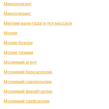
Микрокредит
Микролизинг
Миллий валютадаги пул массаси
Молия
Молия бозори
Молия тизими
Молиявий агент
Молиявий барқарорлик
Молиявий саводхонлик
Молиявий фирибгарлик
Молиявий хавфсизлик