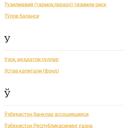
Тузилмавий (тармоқлараро) тизимли риск
Тўлов баланси
У
Узоқ муддатли пуллар
Устав капитали (фонд)
Ў
Ўзбекистон банклар ассоцияцияси
Ўзбекистон Республикасининг ғазна