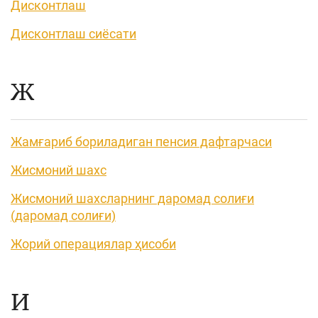
Дисконтлаш
Дисконтлаш сиёсати
Ж
Жамғариб бориладиган пенсия дафтарчаси
Жисмоний шахс
Жисмоний шахсларнинг даромад солиғи
(даромад солиғи)
Жорий операциялар ҳисоби
И