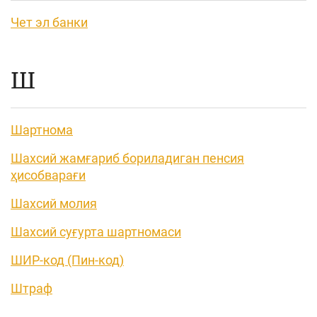
Чет эл банки
Ш
Шартнома
Шахсий жамғариб бориладиган пенсия
ҳисобварағи
Шахсий молия
Шахсий суғурта шартномаси
ШИР-код (Пин-код)
Штраф