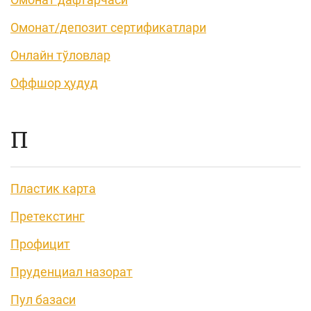
Омонат/депозит сертификатлари
Онлайн тўловлар
Оффшор ҳудуд
П
Пластик карта
Претекстинг
Профицит
Пруденциал назорат
Пул базаси