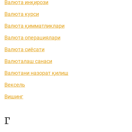
Валюта инқирози
Валюта курси
Валюта қимматликлари
Валюта операциялари
Валюта сиёсати
Валюталаш санаси
Валютани назорат қилиш
Вексель
Вишинг
Г