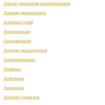
Давлат мақсадли жамғармалари
Даврий тизимли риск
Даромад (соф)
Девальвация
Деноминация
Депозит аукционлари
Депонирование
Дефицит
Дефляция
Дивиденд
Дисконт ставкаси