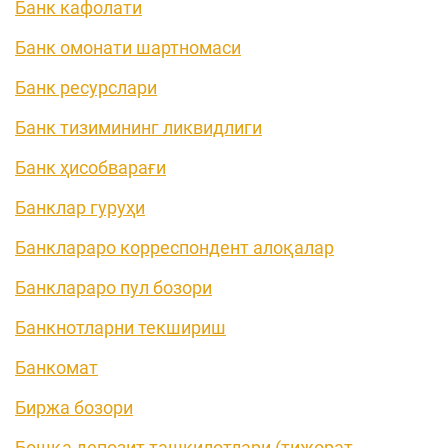
Банк кафолати
Банк омонати шартномаси
Банк ресурслари
Банк тизимининг ликвидлиги
Банк ҳисобварағи
Банклар гуруҳи
Банклараро корреспондент алоқалар
Банклараро пул бозори
Банкнотларни текшириш
Банкомат
Биржа бозори
Бошқа депозит ташкилотлари (тижорат