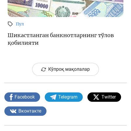
Пул
Шикастланган банкнотларнинг тўлов
қобилияти
Кўпроқ мақолалар
Facebook
Telegram
Twitter
Вконтакте