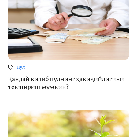
Пул
Қандай қилиб пулнинг ҳақиқийлигини
текшириш мумкин?