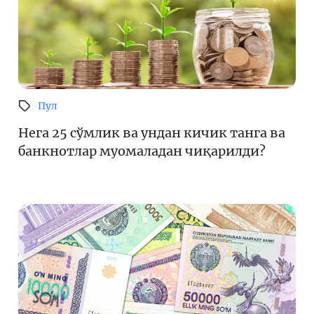
Пул
Нега 25 сўмлик ва ундан кичик танга ва
банкнотлар муомаладан чиқарилди?