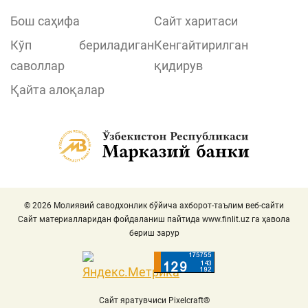
Бош саҳифа
Сайт харитаси
Кўп бериладиган
Кенгайтирилган
саволлар
қидирув
Қайта алоқалар
© 2026 Молиявий саводхонлик бўйича ахборот-таълим веб-сайти
Сайт материалларидан фойдаланиш пайтида
www.finlit.uz
га ҳавола
бериш зарур
Сайт яратувчиси Pixelcraft®