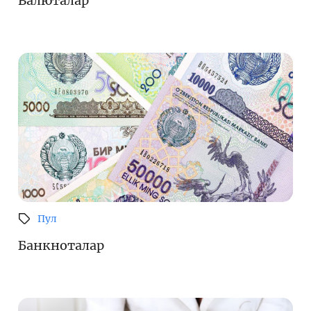
Валюталар
Кенгайтирилган қидирув
Сайт харитаси
Пул
Банкноталар