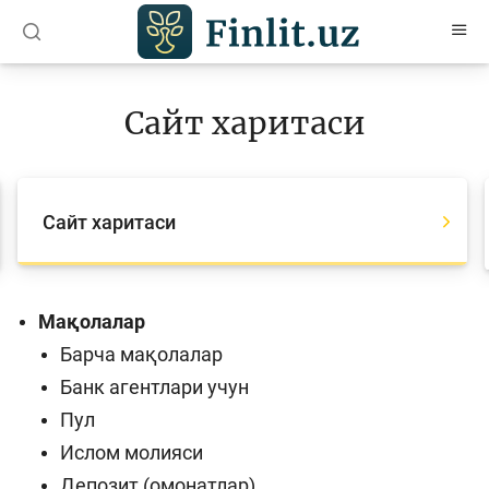
O’zb
Ўзб
Рус
Сайт харитаси
Мақолалар
Ўқув қўлланмалар
Сайт харитаси
Лойиҳалар
Интерактив хизматлар
Фотогалерея
Мақолалар
Барча мақолалар
Лойиҳа ҳақида
Банк агентлари учун
Кенгайтирилган қидирув
Пул
Сайт харитаси
Ислом молияси
Депозит (омонатлар)