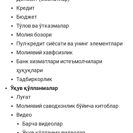
Кредит
Бюджет
Тўлов ва ўтказмалар
Молия бозори
Пул-кредит сиёсати ва унинг элементлари
Молиявий хавфсизлик
Банк хизматлари истеъмолчилари
ҳуқуқлари
Тадбиркорлик
Ўқув қўлланмалар
Луғат
Молиявий саводхонлик бўйича китоблар
Видео
Барча видеолар
Ўқув қўлланма видеолар