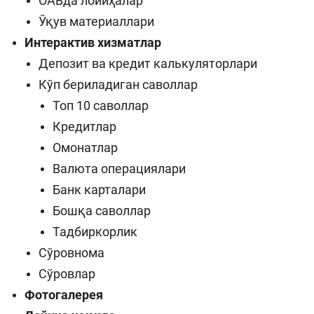
ОАВда лойиҳалар
Ўқув материаллари
Интерактив хизматлар
Депозит ва кредит калькуляторлари
Кўп бериладиган саволлар
Топ 10 саволлар
Кредитлар
Омонатлар
Валюта операциялари
Банк карталари
Бошқа саволлар
Тадбиркорлик
Сўровнома
Сўровлар
Фотогалерея