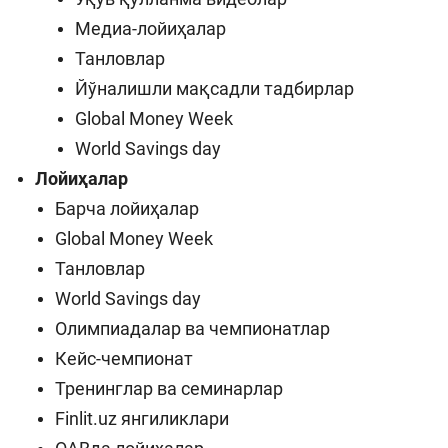
Медиа-лойиҳалар
Танловлар
Йўналишли мақсадли тадбирлар
Global Money Week
World Savings day
Лойиҳалар
Барча лойиҳалар
Global Money Week
Танловлар
World Savings day
Олимпиадалар ва чемпионатлар
Кейс-чемпионат
Тренинглар ва семинарлар
Finlit.uz янгиликлари