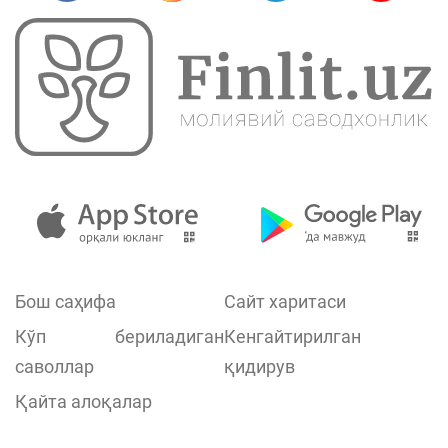
Бош саҳифа
Сайт харитаси
Кўп бериладиган
Кенгайтирилган
саволлар
қидирув
Қайта алоқалар