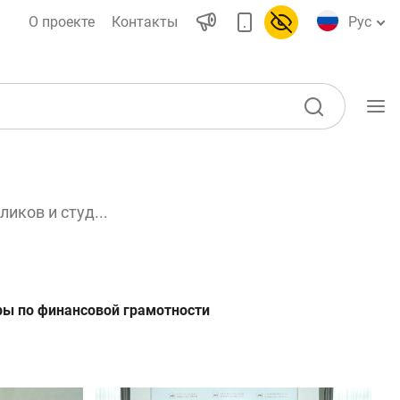
О проекте
Контакты
Рус
Учебные материалы
иков и студ...
Проекты
Интерактивные
ы)
услуги
Фотогалерея
ры по финансовой грамотности
О проекте
воды
Поиск по сайту