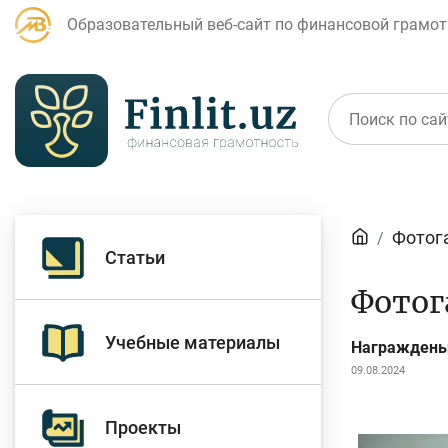
Образовательный веб-сайт по финансовой грамот
Статьи
Фотог
Статьи
Для банковских
Д
Фотог
агентов
Учебные материалы
Награждены 
09.08.2024
Кредит
Б
Проекты