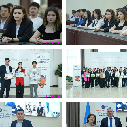
енежно-кредитная
Финансовая
олитика и ее
безопасность
лементы
Исламское
финансировани
имательство