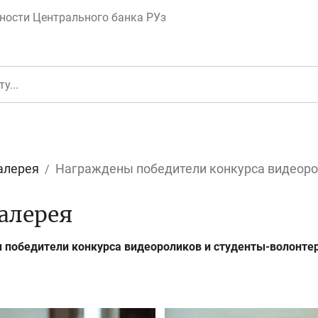
ности Центрального банка РУз
алерея
Награждены победители конкурса видеорол
еньги
Депозит (вклад
алерея
победители конкурса видеороликов и студенты-волонте
юджет
Платежи и пере