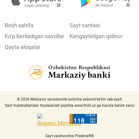
Bosh sahifa
Sayt xaritasi
Ko‘p beriladigan savollar
Kengaytirilgan qidiruv
Qayta aloqalar
© 2026 Moliyaviy savodxonlik bo‘yicha axborot-ta’lim veb-sayti
Sayt materiallaridan foydalanish paytida
www.finlit.uz
ga havola berish zarur
Sayt yaratuvchisi Pixelcraft®