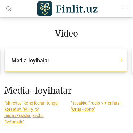
O‘zb
Ўзб
Рус
Video
Maqolalar
O‘quv qo‘llanmalar
Media-loyihalar
Lug‘at
Moliyaviy savodxonlik bo‘yicha kitoblar
Video
Media-loyihalar
"Shirchoy" ko'ngilochar tonggi
"Tavakkal" radio-viktorinasi.
Loyihalar
ko'rsatuv. "Milliy" tv
"Oriat - dono"
mutaxassislar javobi.
Interaktiv xizmatlar
"Avtoradio"
Fotogalereya