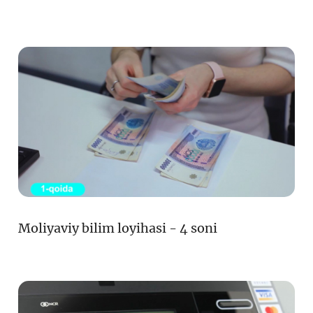
Loyiha haqida
Kengaytirilgan qidiruv
Sayt xaritasi
Moliyaviy bilim loyihasi - 4 soni