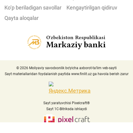
Ko‘p beriladigan savollar
Kengaytirilgan qidiruv
Qayta aloqalar
© 2026 Moliyaviy savodxonlik bo‘yicha axborot-ta’lim veb-sayti
Sayt materiallaridan foydalanish paytida
www.finlit.uz
ga havola berish zarur
Sayt yaratuvchisi Pixelcraft®
Sayt 1C-Bitriksda ishlaydi