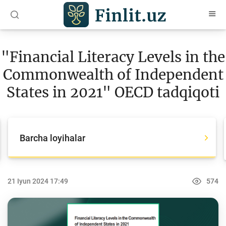
O‘zb
Ўзб
Рус
"Financial Literacy Levels in the
Maqolalar
Commonwealth of Independent
O‘quv qo‘llanmalar
States in 2021" OECD tadqiqoti
Loyihalar
Barcha loyihalar
Barcha loyihalar
Global Money Week
World Savings day
21 Iyun 2024 17:49
574
Tanlovlar
Olimpiadalar va chempionatlar