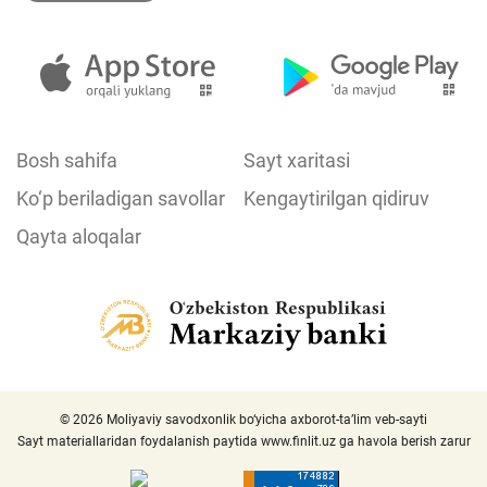
Bosh sahifa
Sayt xaritasi
Ko‘p beriladigan savollar
Kengaytirilgan qidiruv
Qayta aloqalar
© 2026 Moliyaviy savodxonlik bo‘yicha axborot-ta’lim veb-sayti
Sayt materiallaridan foydalanish paytida
www.finlit.uz
ga havola berish zarur