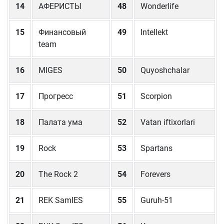
14
АФЕРИСТЫ
48
Wonderlife
15
Финансовый
49
Intellekt
team
16
MIGES
50
Quyoshchalar
17
Прогресс
51
Scorpion
18
Палата ума
52
Vatan iftixorlari
19
Rock
53
Spartans
20
The Rock 2
54
Forevers
21
REK SamIES
55
Guruh-51