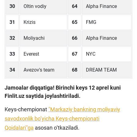
30
Oltin vodiy
64
Alpha Finance
31
Krizis
65
FMG
32
Moliyachi
66
Alpha Finance
33
Everest
67
NYC
34
Avezov's team
68
DREAM TEAM
Jamoalar diqqatiga! Birinchi keys 12 aprel kuni
Finlit.uz saytida joylashtiriladi.
Keys-chempionat
"Markaziy bankning moliyaviy
savodxonlik bo‘yicha Keys-chempionati
Qoidalari"
ga
asosan o‘tkaziladi.