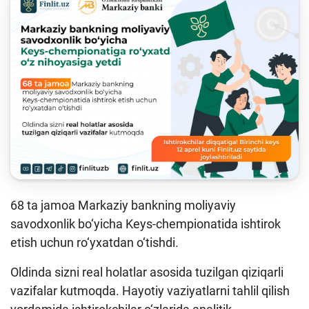
Keys-chempionat
Treninglar va seminarlar
Finlit.uz yangiliklari
OAVda loyihalar
O'quv kurslari
O‘quv materiallari
Interaktiv xizmatlar
68 ta jamoa Markaziy bankning moliyaviy
Fotogalereya
savodxonlik bo‘yicha Keys-chempionatida ishtirok
Loyiha haqida
etish uchun ro‘yxatdan o‘tishdi.
Kengaytirilgan qidiruv
Oldinda sizni real holatlar asosida tuzilgan qiziqarli
Sayt xaritasi
vazifalar kutmoqda. Hayotiy vaziyatlarni tahlil qilish