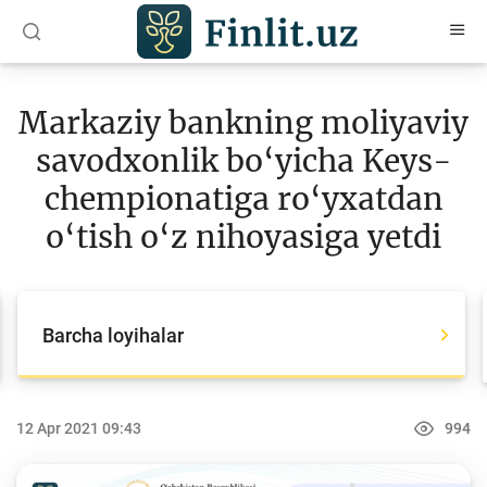
O‘zb
Ўзб
Рус
Markaziy bankning moliyaviy
Maqolalar
savodxonlik bo‘yicha Keys-
O‘quv qo‘llanmalar
chempionatiga ro‘yxatdan
Loyihalar
o‘tish o‘z nihoyasiga yetdi
Barcha loyihalar
Global Money Week
Barcha loyihalar
World Savings day
Tanlovlar
12 Apr 2021 09:43
994
Olimpiadalar va chempionatlar