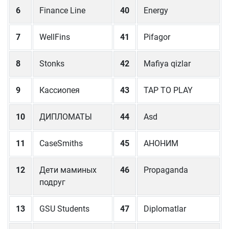
6
Finance Line
40
Energy
7
WellFins
41
Pifagor
8
Stonks
42
Mafiya qizlar
9
Кассиопея
43
TAP TO PLAY
10
ДИПЛОМАТЫ
44
Asd
11
CaseSmiths
45
АНОНИМ
12
Дети маминых
46
Propaganda
подруг
13
GSU Students
47
Diplomatlar