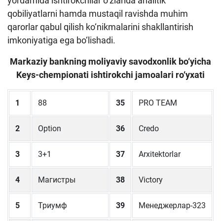
yordamida ishtirokchilar o‘zlarida analitik
qobiliyatlarni hamda mustaqil ravishda muhim
qarorlar qabul qilish ko‘nikmalarini shakllantirish
imkoniyatiga ega bo‘lishadi.
Markaziy bankning moliyaviy savodxonlik bo‘yicha
Keys-chempionati ishtirokchi jamoalari ro‘yxati
1
88
35
PRO TEAM
2
Option
36
Credo
3
3+1
37
Arxitektorlar
4
Магистры
38
Victory
5
Триумф
39
Менеджерлар-323