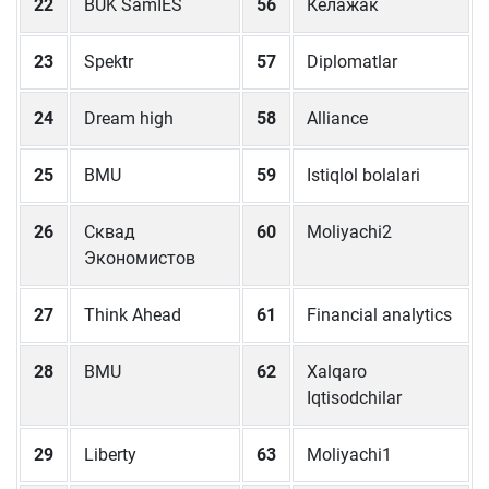
22
BUK SamIES
56
Келажак
23
Spektr
57
Diplomatlar
24
Dream high
58
Alliance
25
BMU
59
Istiqlol bolalari
26
Сквад
60
Moliyachi2
Экономистов
27
Think Ahead
61
Financial analytics
28
BMU
62
Xalqaro
Iqtisodchilar
29
Liberty
63
Moliyachi1