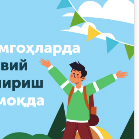
Olimpiadalar va chempionatlar
Keys-chempionat
i va
i
Treninglar va seminarlar
Finlit.uz yangiliklari
OAVda loyihalar
iznes
nlayn
O'quv kurslari
O‘quv materiallari
Interaktiv xizmatlar
Fotogalereya
Loyiha haqida
Kengaytirilgan qidiruv