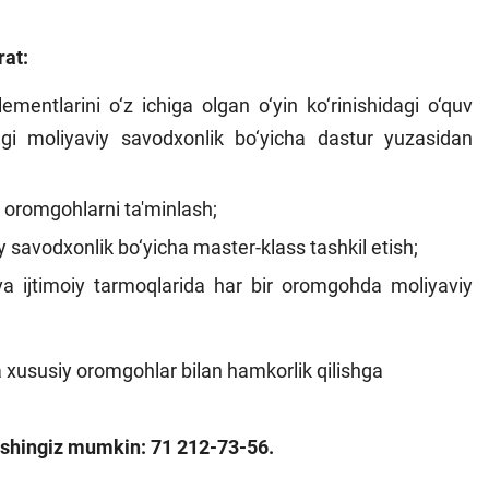
rat:
entlarini o‘z ichiga olgan o‘yin ko‘rinishidagi o‘quv
dagi moliyaviy savodxonlik bo‘yicha dastur yuzasidan
n oromgohlarni ta'minlash;
savodxonlik bo‘yicha master-klass tashkil etish;
a ijtimoiy tarmoqlarida har bir oromgohda moliyaviy
va xususiy oromgohlar bilan hamkorlik qilishga
lishingiz mumkin: 71 212-73-56.