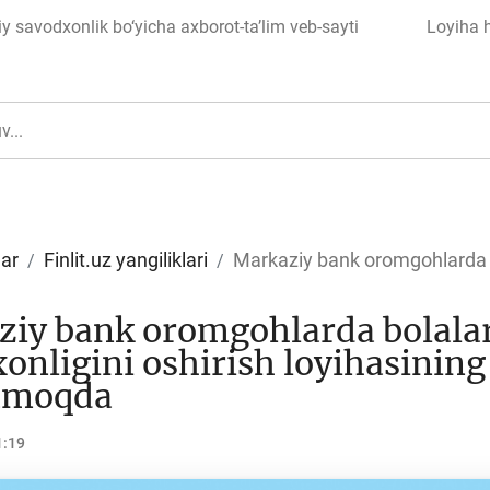
 savodxonlik bo‘yicha axborot-ta’lim veb-sayti
Loyiha 
lar
Finlit.uz yangiliklari
Markaziy bank oromgohlarda b
ul
Islom moliyasi
iy bank oromgohlarda bolala
onligini oshirish loyihasinin
amoqda
edit
Budjet
1:19