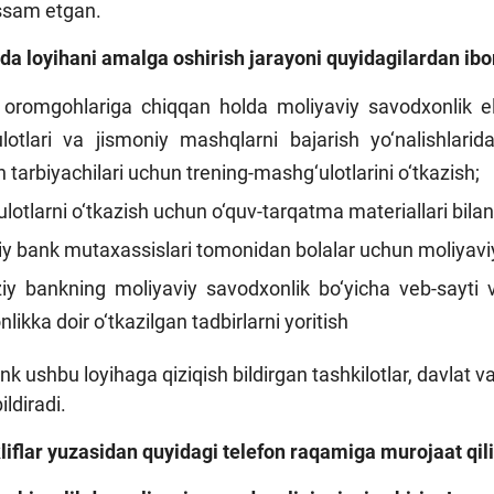
ssam etgan.
a loyihani amalga oshirish jarayoni quyidagilardan ibo
oromgohlariga chiqqan holda moliyaviy savodxonlik elem
lotlari va jismoniy mashqlarni bajarish yo‘nalishlari
tarbiyachilari uchun trening-mashg‘ulotlarini o‘tkazish;
otlarni o‘tkazish uchun o‘quv-tarqatma materiallari bila
 bank mutaxassislari tomonidan bolalar uchun moliyaviy 
y bankning moliyaviy savodxonlik bo‘yicha veb-sayti v
likka doir o‘tkazilgan tadbirlarni yoritish
k ushbu loyihaga qiziqish bildirgan tashkilotlar, davlat 
ildiradi.
kliflar yuzasidan quyidagi telefon raqamiga murojaat qi