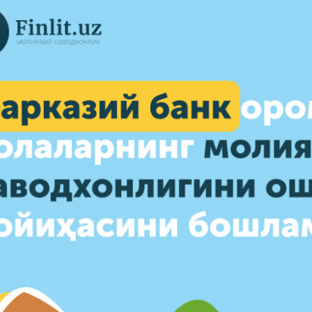
Pul-kredit siyosat
liya bozori
uning elementlar
nk xizmatlari
Kichik va oʻrta b
te'molchilari
vakillari uchun o
quqlari
oʻquv dastur