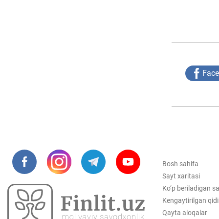
Fac
Bosh sahifa
Sayt xaritasi
Ko‘p beriladigan sa
Kengaytirilgan qid
Qayta aloqalar