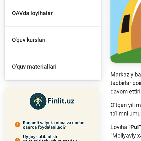
OAVda loyihalar
O'quv kurslari
O‘quv materiallari
Markaziy ba
tadbirlar do
davom ettir
O‘tgan yili 
ta'limni umu
Loyiha “
Pul”
“Moliyaviy x