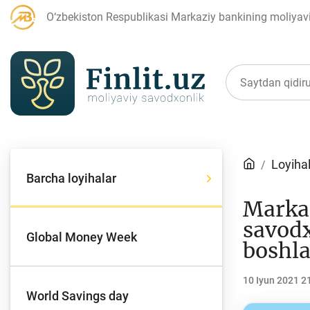
O‘zbekiston Respublikasi Markaziy bankining moliyaviy
Maqolalar
Loyiha
Barcha loyihalar
Bank agentlari uchun
P
Markaz
savodx
Global Money Week
boshl
Depozit (omonatlar)
Kr
10 Iyun 2021 2
World Savings day