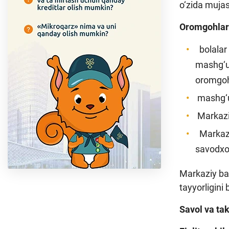
o‘zida muja
Oromgohlard
bolalar 
mashg‘u
oromgoh 
mashg‘ul
Markaziy
Markazi
savodxon
Markaziy ban
tayyorligini b
Savol va ta