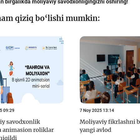
lan birgalikda moliyaviy savodxonligingizni oshiring!
ham qiziq bo‘lishi mumkin:
5 09:29
7 Noy 2025 13:14
iy savodxonlik
Moliyaviy fikrlashni 
a animasion roliklar
yangi avlod
hiqildi