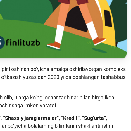
Sayt xaritasi
gini oshirish bo‘yicha amalga oshirilayotgan kompleks
ini o‘tkazish yuzasidan 2020 yilda boshlangan tashabbus
 olib, ularga ko‘ngilochar tadbirlar bilan birgalikda
 oshirishga imkon yaratdi.
”, “Shaxsiy jamg‘armalar”, “Kredit”, “Sug‘urta”,
r bo‘yicha bolalarning bilimlarini shakllantirishni