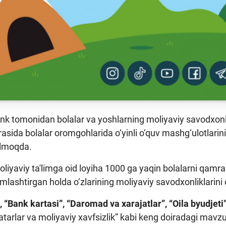
nk tomonidan bolalar va yoshlarning moliyaviy savodxonli
irasida bolalar oromgohlarida o‘yinli o‘quv mashg‘ulotlar
ilmoqda.
moliyaviy ta'limga oid loyiha 1000 ga yaqin bolalarni qamrab
mlashtirgan holda o‘zlarining moliyaviy savodxonliklarini
, “Bank kartasi”, “Daromad va xarajatlar”, “Oila byudjeti
atarlar va moliyaviy xavfsizlik” kabi keng doiradagi mavzula