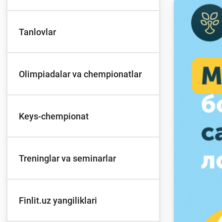
Tanlovlar
To'lov va o'tkazmalar
Mo
Olimpiadalar va chempionatlar
Ba
Moliyaviy xavfsizlik
is
hu
Keys-chempionat
Mehnat migrantlari
Treninglar va seminarlar
uchun
Finlit.uz yangiliklari