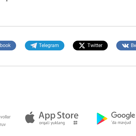
ebook
Telegram
Twitter
В
vollar
iruv