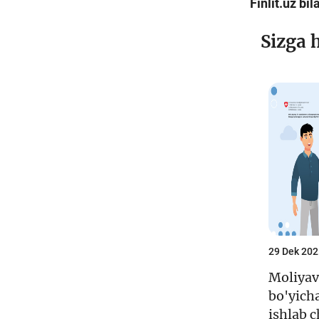
Finlit.uz bi
Sizga 
29 Dek 202
Moliyav
bo'yich
ishlab c