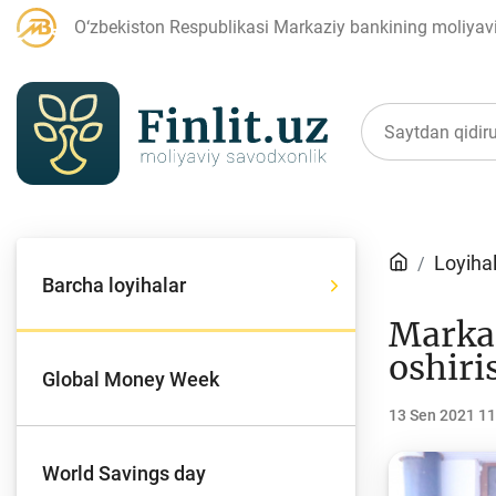
O‘zbekiston Respublikasi Markaziy bankining moliyaviy
Maqolalar
Loyiha
Barcha loyihalar
Bank agentlari uchun
P
Markaz
oshiri
Global Money Week
13 Sen 2021 11
Depozit (omonatlar)
Kr
World Savings day