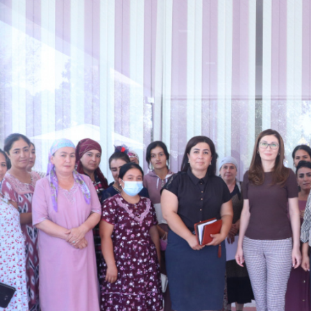
Pul-kredit siyosat
liya bozori
uning elementlar
nk xizmatlari
Kichik va oʻrta b
te'molchilari
vakillari uchun o
quqlari
oʻquv dastur