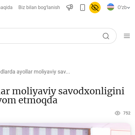
haqida
Biz bilan bog‘lanish
O‘zb
O‘quv qo‘llanmalar
arda ayollar moliyaviy sav...
Loyihalar
ar moliyaviy savodxonligini
Barcha loyihalar
davom etmoqda
Global Money Week
World Savings day
752
Tanlovlar