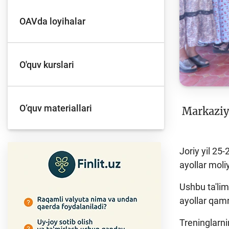
OAVda loyihalar
O'quv kurslari
O‘quv materiallari
Markaziy 
Joriy yil 25
ayollar moli
Ushbu ta'li
ayollar qamr
Treninglarni