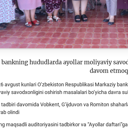
bankning hududlarda ayollar moliyaviy savodxo
davom etmoq
-26 avgust kunlari O‘zbekiston Respublikasi Markaziy ban
yaviy savodxonligini oshirish masalalari bo‘yicha davra suh
m tadbiri davomida Vobkent, G‘ijduvon va Romiton shahar
ab olindi
ng maqsadli auditoriyasini tadbirkor va “Ayollar daftari”ga 