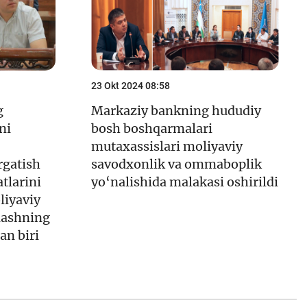
23 Okt 2024 08:58
g
Markaziy bankning hududiy
ni
bosh boshqarmalari
mutaxassislari moliyaviy
rgatish
savodxonlik va ommaboplik
tlarini
yo‘nalishida malakasi oshirildi
liyaviy
lashning
an biri