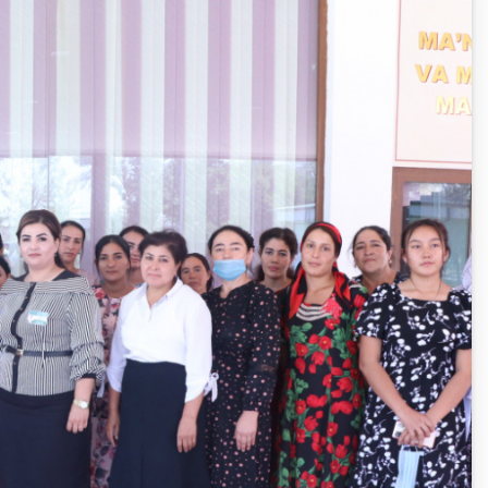
Olimpiadalar va chempionatlar
Keys-chempionat
i va
i
Treninglar va seminarlar
Finlit.uz yangiliklari
OAVda loyihalar
iznes
nlayn
O'quv kurslari
O‘quv materiallari
Interaktiv xizmatlar
Fotogalereya
Loyiha haqida
Kengaytirilgan qidiruv