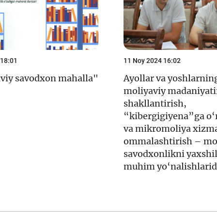
 18:01
11 Noy 2024 16:02
viy savodxon mahalla"
Ayollar va yoshlarnin
moliyaviy madaniyati
shakllantirish,
“kibergigiyena”ga o‘
va mikromoliya xizma
ommalashtirish – mo
savodxonlikni yaxshi
muhim yo‘nalishlarid