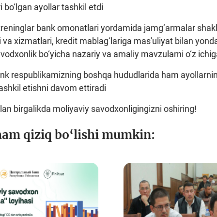
i bo‘lgan ayollar tashkil etdi
treninglar bank omonatlari yordamida jamg‘armalar shakllan
 va xizmatlari, kredit mablag‘lariga mas'uliyat bilan yonda
vodxonlik bo‘yicha nazariy va amaliy mavzularni o‘z ichig
k respublikamizning boshqa hududlarida ham ayollarning 
tashkil etishni davom ettiradi
ilan birgalikda moliyaviy savodxonligingizni oshiring!
ham qiziq bo‘lishi mumkin: