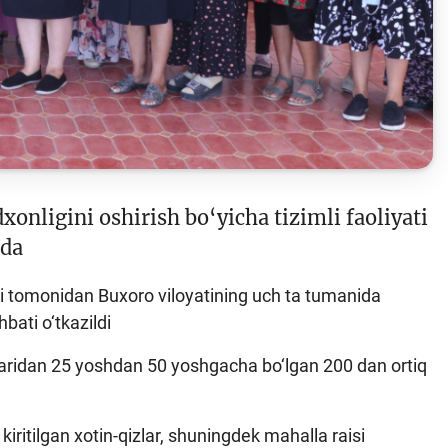
Sayt xaritasi
nligini oshirish bo‘yicha tizimli faoliyati
da
ki tomonidan Buxoro viloyatining uch ta tumanida
bati o‘tkazildi
laridan 25 yoshdan 50 yoshgacha bo‘lgan 200 dan ortiq
kiritilgan xotin-qizlar, shuningdek mahalla raisi