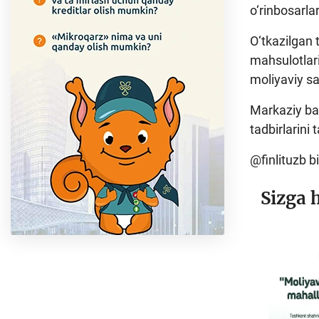
o‘rinbosarlar
O‘tkazilgan 
mahsulotlari
moliyaviy sa
Markaziy ban
tadbirlarini 
@finlituzb b
Sizga 