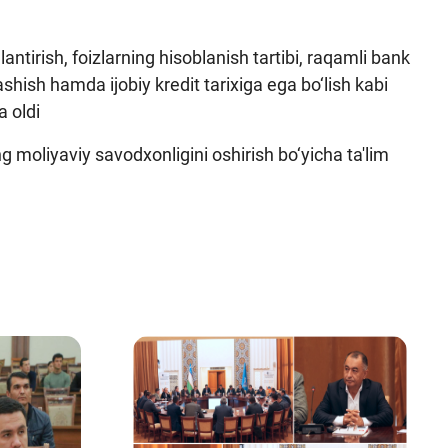
tirish, foizlarning hisoblanish tartibi, raqamli bank
shish hamda ijobiy kredit tarixiga ega bo‘lish kabi
a oldi
moliyaviy savodxonligini oshirish bo‘yicha ta'lim