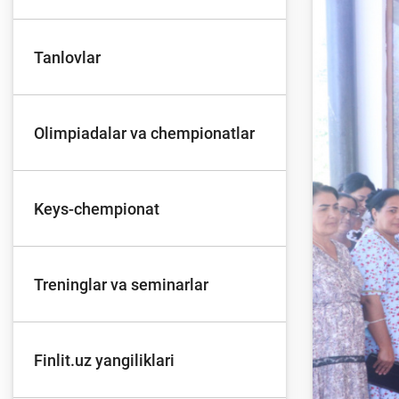
Tanlovlar
To'lov va o'tkazmalar
Mo
Olimpiadalar va chempionatlar
Ba
Moliyaviy xavfsizlik
is
hu
Keys-chempionat
Mehnat migrantlari
Treninglar va seminarlar
uchun
Finlit.uz yangiliklari