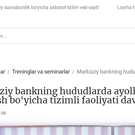
 savodxonlik bo‘yicha axborot-ta’lim veb-sayti
Loyiha 
lar
Treninglar va seminarlar
Markaziy bankning hududl
ul
Islom moliyasi
iy bankning hududlarda ayoll
sh bo‘yicha tizimli faoliyati 
:56
edit
Budjet