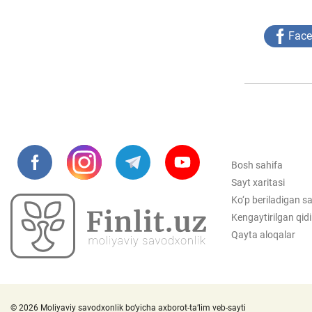
Fac
Bosh sahifa
Sayt xaritasi
Ko‘p beriladigan sa
Kengaytirilgan qid
Qayta aloqalar
© 2026 Moliyaviy savodxonlik bo‘yicha axborot-ta’lim veb-sayti