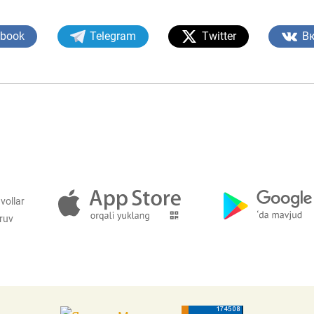
ebook
Telegram
Twitter
В
vollar
iruv