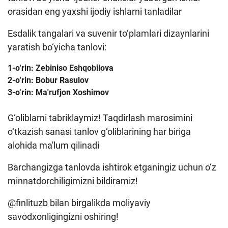
orasidan eng yaxshi ijodiy ishlarni tanladilar
Esdalik tangalari va suvenir to‘plamlari dizaynlarini
yaratish bo‘yicha tanlovi:
1-o‘rin: Zebiniso Eshqobilova
2-o‘rin: Bobur Rasulov
3-o‘rin: Ma'rufjon Xoshimov
G‘oliblarni tabriklaymiz! Taqdirlash marosimini
o‘tkazish sanasi tanlov g‘oliblarining har biriga
alohida ma'lum qilinadi
Barchangizga tanlovda ishtirok etganingiz uchun o‘z
minnatdorchiligimizni bildiramiz!
@finlituzb bilan birgalikda moliyaviy
savodxonligingizni oshiring!