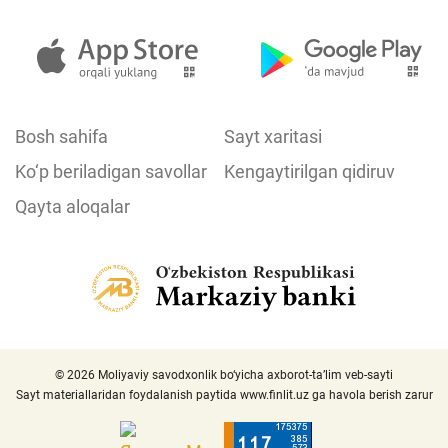
Bosh sahifa
Sayt xaritasi
Ko‘p beriladigan savollar
Kengaytirilgan qidiruv
Qayta aloqalar
© 2026 Moliyaviy savodxonlik bo‘yicha axborot-ta’lim veb-sayti
Sayt materiallaridan foydalanish paytida
www.finlit.uz
ga havola berish zarur