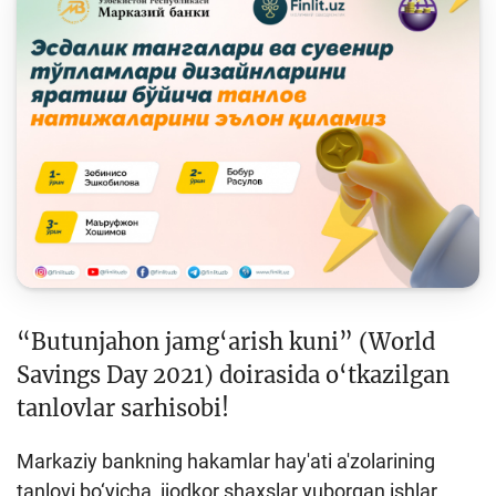
Keys-chempionat
Treninglar va seminarlar
Finlit.uz yangiliklari
OAVda loyihalar
O'quv kurslari
O‘quv materiallari
Interaktiv xizmatlar
Fotogalereya
“Butunjahon jamg‘arish kuni” (World
Savings Day 2021) doirasida o‘tkazilgan
Loyiha haqida
tanlovlar sarhisobi!
Kengaytirilgan qidiruv
Markaziy bankning hakamlar hay'ati a'zolarining
Sayt xaritasi
tanlovi bo‘yicha ijodkor shaxslar yuborgan ishlar