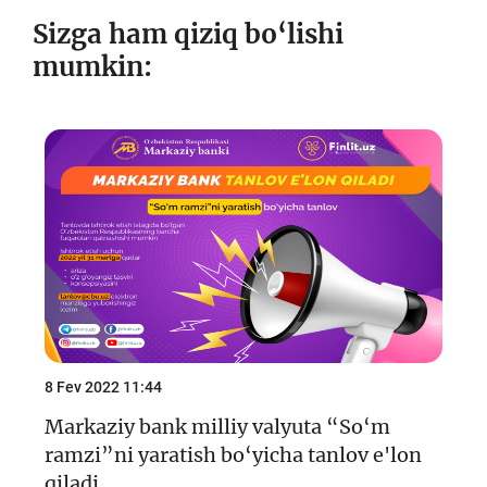
Sizga ham qiziq bo‘lishi
mumkin:
8 Fev 2022 11:44
Markaziy bank milliy valyuta “So‘m
ramzi”ni yaratish bo‘yicha tanlov e'lon
qiladi