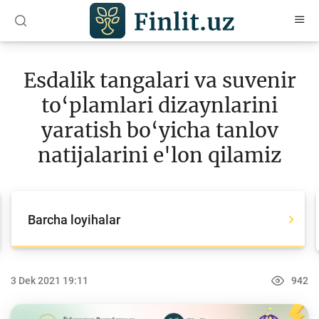
O‘zb
Ўзб
Рус
Esdalik tangalari va suvenir
Maqolalar
to‘plamlari dizaynlarini
O‘quv qo‘llanmalar
yaratish bo‘yicha tanlov
Loyihalar
natijalarini e'lon qilamiz
Barcha loyihalar
Global Money Week
Barcha loyihalar
World Savings day
Tanlovlar
3 Dek 2021 19:11
942
Olimpiadalar va chempionatlar