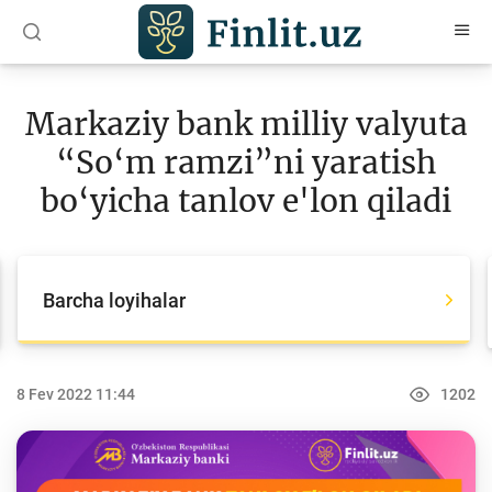
O‘zb
Ўзб
Рус
Markaziy bank milliy valyuta
Maqolalar
“So‘m ramzi”ni yaratish
O‘quv qo‘llanmalar
bo‘yicha tanlov e'lon qiladi
Loyihalar
Barcha loyihalar
Barcha loyihalar
Global Money Week
World Savings day
8 Fev 2022 11:44
1202
Tanlovlar
Olimpiadalar va chempionatlar