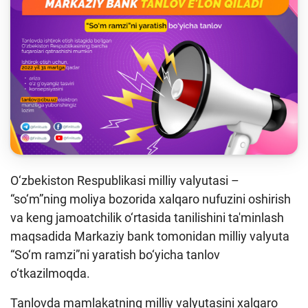
Keys-chempionat
Treninglar va seminarlar
Finlit.uz yangiliklari
OAVda loyihalar
O'quv kurslari
O‘quv materiallari
Interaktiv xizmatlar
O‘zbekiston Respublikasi milliy valyutasi –
“so‘m”ning moliya bozorida xalqaro nufuzini oshirish
Fotogalereya
va keng jamoatchilik o‘rtasida tanilishini ta'minlash
Loyiha haqida
maqsadida Markaziy bank tomonidan milliy valyuta
“So‘m ramzi”ni yaratish bo‘yicha tanlov
Kengaytirilgan qidiruv
o‘tkazilmoqda.
Sayt xaritasi
Tanlovda mamlakatning milliy valyutasini xalqaro