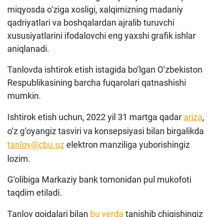
miqyosda o‘ziga xosligi, xalqimizning madaniy
qadriyatlari va boshqalardan ajralib turuvchi
xususiyatlarini ifodalovchi eng yaxshi grafik ishlar
aniqlanadi.
Tanlovda ishtirok etish istagida bo‘lgan O‘zbekiston
Respublikasining barcha fuqarolari qatnashishi
mumkin.
Ishtirok etish uchun, 2022 yil 31 martga qadar
ariza
,
o‘z g‘oyangiz tasviri va konsepsiyasi bilan birgalikda
tanlov@cbu.uz
elektron manziliga yuborishingiz
lozim.
G‘olibiga Markaziy bank tomonidan pul mukofoti
taqdim etiladi.
Tanlov qoidalari bilan
bu yerda
tanishib chiqishingiz