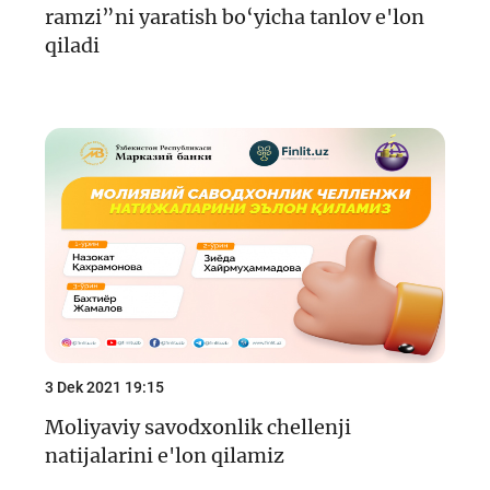
ramzi”ni yaratish bo‘yicha tanlov e'lon
qiladi
3 Dek 2021 19:15
Moliyaviy savodxonlik chellenji
natijalarini e'lon qilamiz