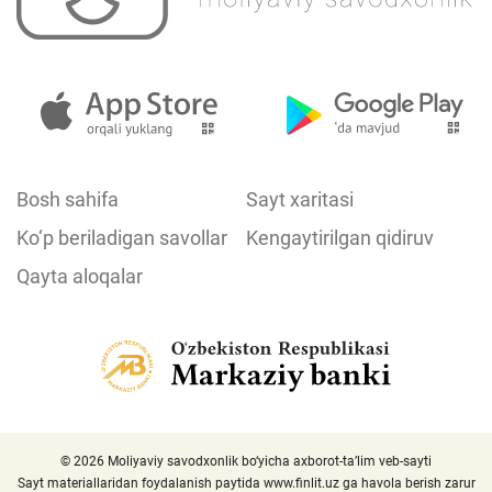
Bosh sahifa
Sayt xaritasi
Ko‘p beriladigan savollar
Kengaytirilgan qidiruv
Qayta aloqalar
© 2026 Moliyaviy savodxonlik bo‘yicha axborot-ta’lim veb-sayti
Sayt materiallaridan foydalanish paytida
www.finlit.uz
ga havola berish zarur