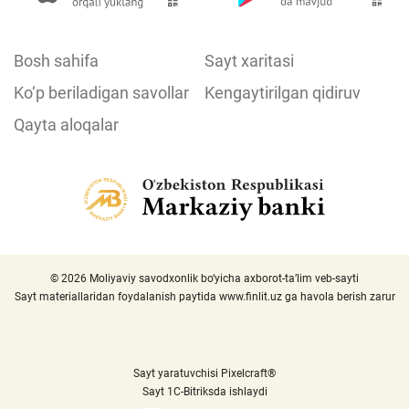
Bosh sahifa
Sayt xaritasi
Ko‘p beriladigan savollar
Kengaytirilgan qidiruv
Qayta aloqalar
© 2026 Moliyaviy savodxonlik bo‘yicha axborot-ta’lim veb-sayti
Sayt materiallaridan foydalanish paytida
www.finlit.uz
ga havola berish zarur
Sayt yaratuvchisi Pixelcraft®
Sayt 1C-Bitriksda ishlaydi