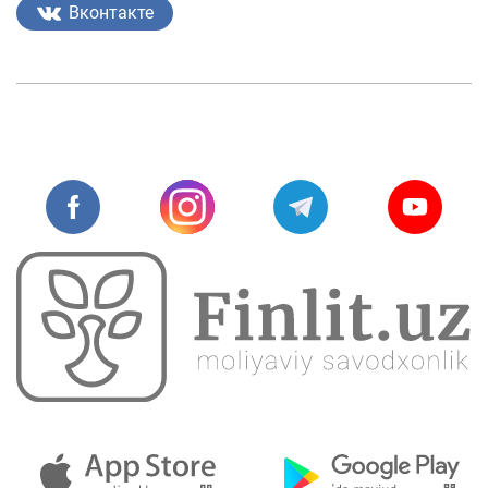
Вконтакте
Fotogalereya
Loyiha haqida
Kengaytirilgan qidiruv
Sayt xaritasi