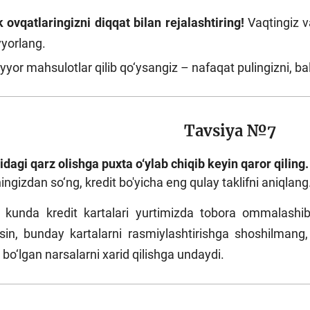
 ovqatlaringizni diqqat bilan rejalashtiring!
Vaqtingiz va
yorlang.
yyor mahsulotlar qilib qo‘ysangiz – nafaqat pulingizni, ba
Tavsiya №7
idagi qarz olishga puxta o‘ylab chiqib keyin qaror qiling.
ningizdan so‘ng, kredit bo'yicha eng qulay taklifni aniqlang
 kunda kredit kartalari yurtimizda tobora ommalashib
sin, bunday kartalarni rasmiylashtirishga shoshilmang, 
 bo‘lgan narsalarni xarid qilishga undaydi.