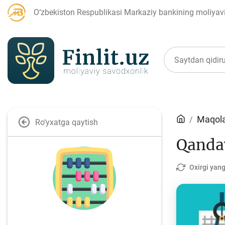
O‘zbekiston Respublikasi Markaziy bankining moliyaviy
Maqolalar
Maqola
Ro‘yxatga qaytish
Qanday
Bank agentlari uchun
P
Oxirgi yang
Depozit (omonatlar)
Kr