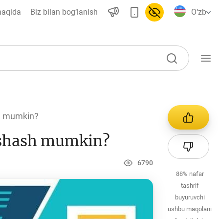
haqida
Biz bilan bog‘lanish
O‘zb
O‘quv qo‘llanmalar
sh mumkin?
Loyihalar
yashash mumkin?
Interaktiv xizmatlar
Fotogalereya
6790
88%
nafar
Loyiha haqida
tashrif
Kengaytirilgan qidiruv
buyuruvchi
ushbu maqolani