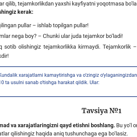
lar qilib, tejamkorlikdan yaxshi kayfiyatni yoqotmasa bo‘l
shingiz kerak:
ilingan pullar – ishlab topilgan pullar!
lar nega boy? – Chunki ular juda tejamkor bo‘ladi!
 sotib olishingiz tejamkorlikka kirmaydi. Tejamkorlik 
dir!
Kundalik xarajatlarni kamaytirishga va o‘zingiz o‘ylaganingizda
10 ta usulni sanab o‘tishga harakat qildik. Ular:
Tavsiya №1
mad va xarajatlaringizni qayd etishni boshlang.
Bu yo‘l o
tlar qilishingiz haqida aniq tushunchaga ega bo‘lasiz.