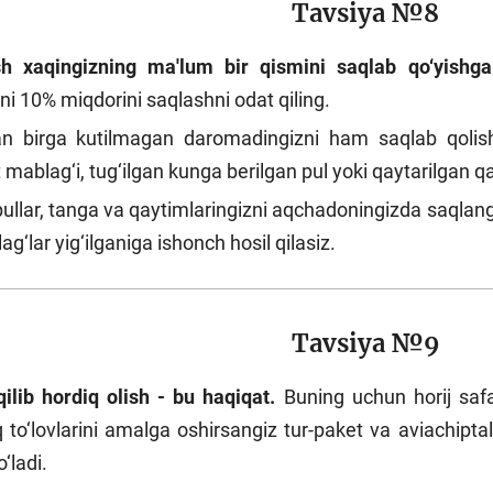
Tavsiya №8
h xaqingizning ma'lum bir qismini saqlab qo‘yishga
ni 10% miqdorini saqlashni odat qiling.
an birga kutilmagan daromadingizni ham saqlab qolishi
mablag‘i, tug‘ilgan kunga berilgan pul yoki qaytarilgan q
llar, tanga va qaytimlaringizni aqchadoningizda saqlang, y
ag‘lar yig‘ilganiga ishonch hosil qilasiz.
Tavsiya №9
qilib hordiq olish - bu haqiqat.
Buning uchun horij safar
q to‘lovlarini amalga oshirsangiz tur-paket va aviachipta
‘ladi.