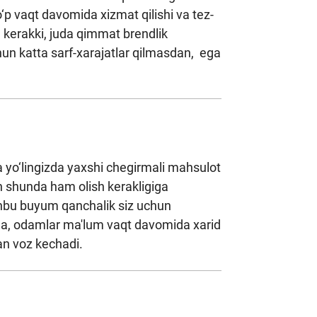
o‘p vaqt davomida xizmat qilishi va tez-
h kerakki, juda qimmat brendlik
chun katta sarf-xarajatlar qilmasdan, ega
a yo‘lingizda yaxshi chegirmali mahsulot
n shunda ham olish kerakligiga
ushbu buyum qanchalik siz uchun
yicha, odamlar ma'lum vaqt davomida xarid
dan voz kechadi.