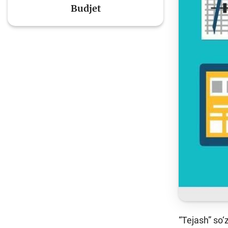
Budjet
To'lov va o'tkazmalar
Mo
Ba
Moliyaviy xavfsizlik
is
hu
Mehnat migrantlari
uchun
“Tejash” so‘z