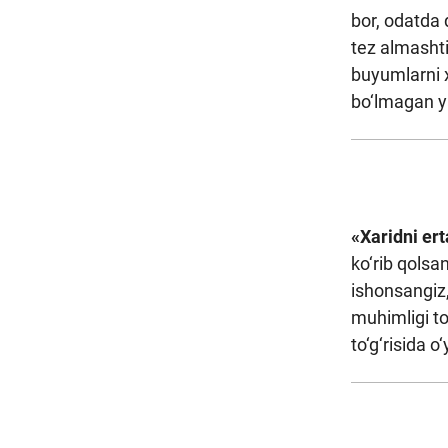
bor, odatda 
tez almashti
buyumlarni x
bo‘lmagan y
«Xaridni er
ko‘rib qolsa
ishonsangiz,
muhimligi to
to‘g‘risida 