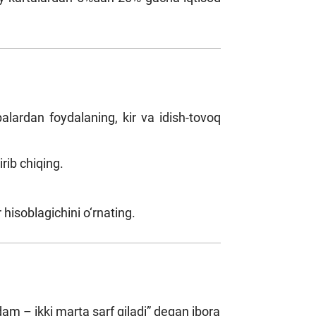
alardan foydalaning, kir va idish-tovoq
irib chiqing.
hisoblagichini o‘rnating.
dam – ikki marta sarf qiladi” degan ibora