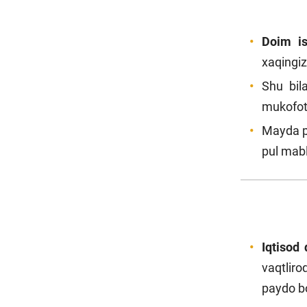
Doim is
xaqingiz
Shu bil
mukofot 
Mayda pu
pul mabl
Iqtisod 
vaqtliro
paydo bo