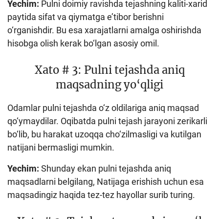
Yechim:
Pulni doimiy ravishda tejashning kaliti-xarid
paytida sifat va qiymatga e’tibor berishni
o‘rganishdir. Bu esa xarajatlarni amalga oshirishda
hisobga olish kerak bo‘lgan asosiy omil.
Xato # 3: Pulni tejashda aniq
maqsadning yo‘qligi
Odamlar pulni tejashda o‘z oldilariga aniq maqsad
qo‘ymaydilar. Oqibatda pulni tejash jarayoni zerikarli
bo‘lib, bu harakat uzoqqa cho‘zilmasligi va kutilgan
natijani bermasligi mumkin.
Yechim:
Shunday ekan pulni tejashda aniq
maqsadlarni belgilang, Natijaga erishish uchun esa
maqsadingiz haqida tez-tez hayollar surib turing.