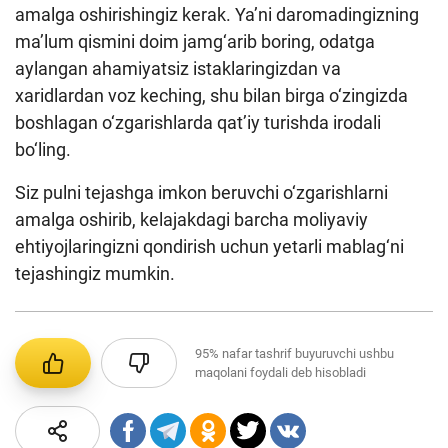
amalga oshirishingiz kerak. Ya’ni daromadingizning
ma’lum qismini doim jamg‘arib boring, odatga
aylangan ahamiyatsiz istaklaringizdan va
xaridlardan voz keching, shu bilan birga o‘zingizda
boshlagan o‘zgarishlarda qat’iy turishda irodali
bo‘ling.
Siz pulni tejashga imkon beruvchi o‘zgarishlarni
amalga oshirib, kelajakdagi barcha moliyaviy
ehtiyojlaringizni qondirish uchun yetarli mablag‘ni
tejashingiz mumkin.
95%
nafar tashrif buyuruvchi ushbu
maqolani foydali deb hisobladi