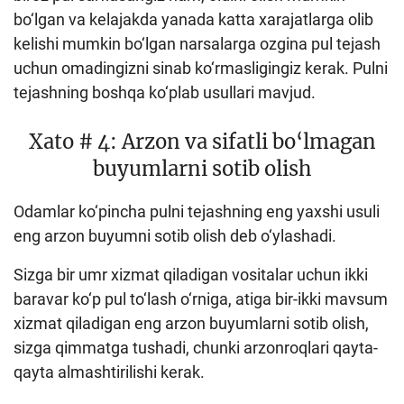
bo‘lgan va kelajakda yanada katta xarajatlarga olib
kelishi mumkin bo‘lgan narsalarga ozgina pul tejash
uchun omadingizni sinab ko‘rmasligingiz kerak. Pulni
tejashning boshqa ko‘plab usullari mavjud.
Xato # 4: Arzon va sifatli bo‘lmagan
buyumlarni sotib olish
Odamlar ko‘pincha pulni tejashning eng yaxshi usuli
eng arzon buyumni sotib olish deb o‘ylashadi.
Sizga bir umr xizmat qiladigan vositalar uchun ikki
baravar ko‘p pul to‘lash o‘rniga, atiga bir-ikki mavsum
xizmat qiladigan eng arzon buyumlarni sotib olish,
sizga qimmatga tushadi, chunki arzonroqlari qayta-
qayta almashtirilishi kerak.