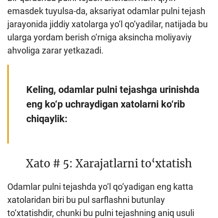
emasdek tuyulsa-da, aksariyat odamlar pulni tejash
Loyiha haqida
jarayonida jiddiy xatolarga yo‘l qo‘yadilar, natijada bu
Kengaytirilgan qidiruv
ularga yordam berish o‘rniga aksincha moliyaviy
ahvoliga zarar yetkazadi.
Sayt xaritasi
Keling, odamlar pulni tejashga urinishda
eng ko‘p uchraydigan xatolarni ko‘rib
chiqaylik:
Xato # 5: Xarajatlarni to‘xtatish
Odamlar pulni tejashda yo‘l qo‘yadigan eng katta
xatolaridan biri bu pul sarflashni butunlay
to‘xtatishdir, chunki bu pulni tejashning aniq usuli