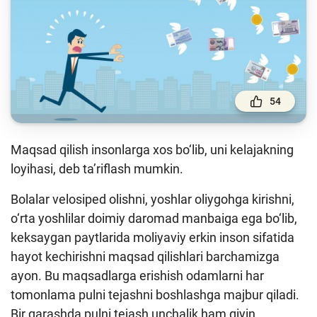
To'lov va o'tkazmalar
Moliya bozori
Pul-kredit siyosati va uning elementlari
Moliyaviy xavfsizlik
54
Bank xizmatlari iste'molchilari huquqlari
Kichik va oʻrta biznes vakillari uchun onlayn
Maqsad qilish insonlarga xos bo‘lib, uni kelajakning
oʻquv dastur
loyihasi, deb ta’riflash mumkin.
Mehnat migrantlari uchun
Bolalar velosiped olishni, yoshlar oliygohga kirishni,
o‘rta yoshlilar doimiy daromad manbaiga ega bo‘lib,
O‘quv qo‘llanmalar
keksaygan paytlarida moliyaviy erkin inson sifatida
Loyihalar
hayot kechirishni maqsad qilishlari barchamizga
ayon. Bu maqsadlarga erishish odamlarni har
Interaktiv xizmatlar
tomonlama pulni tejashni boshlashga majbur qiladi.
Fotogalereya
Bir qarashda pulni tejash unchalik ham qiyin