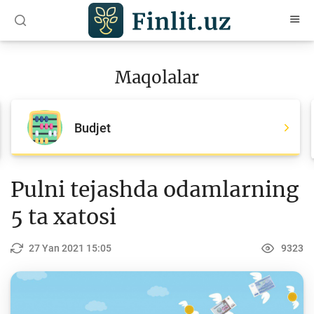
O‘zb
Ўзб
Рус
Maqolalar
Maqolalar
Barcha maqolalar
Budjet
Bank agentlari uchun
Pul
Pulni tejashda odamlarning
Islom moliyasi
5 ta xatosi
Depozit (omonatlar)
27 Yan 2021 15:05
9323
Kredit
Budjet