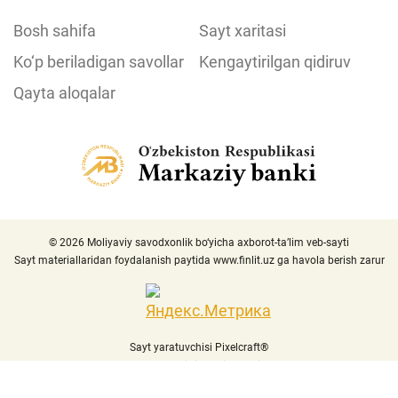
Bosh sahifa
Sayt xaritasi
Ko‘p beriladigan savollar
Kengaytirilgan qidiruv
Qayta aloqalar
© 2026 Moliyaviy savodxonlik bo‘yicha axborot-ta’lim veb-sayti
Sayt materiallaridan foydalanish paytida
www.finlit.uz
ga havola berish zarur
Sayt yaratuvchisi Pixelcraft®
Sayt 1C-Bitriksda ishlaydi