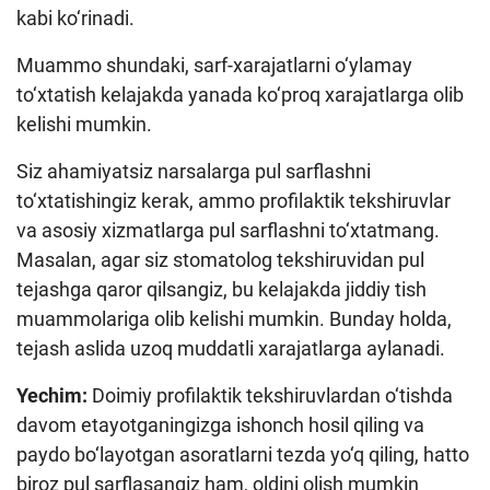
kabi ko‘rinadi.
Muammo shundaki, sarf-xarajatlarni o‘ylamay
to‘xtatish kelajakda yanada ko‘proq xarajatlarga olib
kelishi mumkin.
Siz ahamiyatsiz narsalarga pul sarflashni
to‘xtatishingiz kerak, ammo profilaktik tekshiruvlar
va asosiy xizmatlarga pul sarflashni to‘xtatmang.
Masalan, agar siz stomatolog tekshiruvidan pul
tejashga qaror qilsangiz, bu kelajakda jiddiy tish
muammolariga olib kelishi mumkin. Bunday holda,
tejash aslida uzoq muddatli xarajatlarga aylanadi.
Yechim:
Doimiy profilaktik tekshiruvlardan o‘tishda
davom etayotganingizga ishonch hosil qiling va
paydo bo‘layotgan asoratlarni tezda yo‘q qiling, hatto
biroz pul sarflasangiz ham, oldini olish mumkin