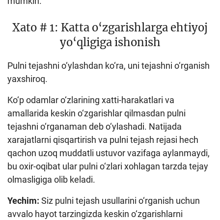
mumkin.
Xato # 1: Katta o‘zgarishlarga ehtiyoj
yo‘qligiga ishonish
Pulni tejashni o‘ylashdan ko‘ra, uni tejashni o‘rganish
yaxshiroq.
Ko‘p odamlar o‘zlarining xatti-harakatlari va
amallarida keskin o‘zgarishlar qilmasdan pulni
tejashni o‘rganaman deb o‘ylashadi. Natijada
xarajatlarni qisqartirish va pulni tejash rejasi hech
qachon uzoq muddatli ustuvor vazifaga aylanmaydi,
bu oxir-oqibat ular pulni o‘zlari xohlagan tarzda tejay
olmasligiga olib keladi.
Yechim:
Siz pulni tejash usullarini o‘rganish uchun
avvalo hayot tarzingizda keskin o‘zgarishlarni