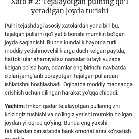
Xato # 2: Tejalayotgan pulning qo‘l
yetadigan joyda turishi
Pulni tejashdagi asosiy xatolardan yana biri bu,
tejalgan pullarni qo‘l yetib borishi mumkin bo‘lgan
joyda saqlanishi. Bunda kundalik hayotda turli
moddiy yetishmovchiliklarga duch kelgan paytda,
hattoki ular ahamiyatsiz narsalar tufayli yuzaga
kelgan bo‘lsa ham, odamlar eng birinchi navbatda
o‘zlari jamg‘arib borayotgan tejalgan pullardan
ishlatishni boshlashadi. Oqibatda moddiy maqsadga
erishish uchun qilingan harakat yo‘qqa chiqadi.
Yechim:
Imkon qadar tejalayotgan pullaringizni
ko‘zingiz tushishi va qo‘lingiz yetishi mumkin bo‘lgan
joydan yiroqroq qo‘ying. Bunda eng yaxshi
takliflardan biri sifatida bank omonatlarini ko‘rsatish