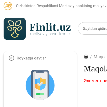
O‘zbekiston Respublikasi Markaziy bankining moliyaviy
Maqolalar
Maqola
Ro‘yxatga qaytish
Maqol
Bank agentlari uchun
P
Элемент не
Depozit (omonatlar)
Kr