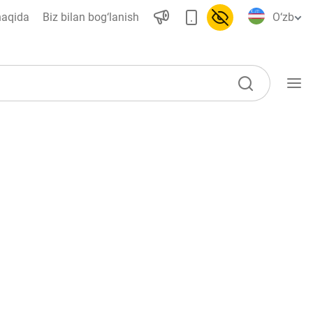
haqida
Biz bilan bog‘lanish
O‘zb
O‘quv qo‘llanmalar
Loyihalar
Interaktiv xizmatlar
Fotogalereya
Loyiha haqida
Kengaytirilgan qidiruv