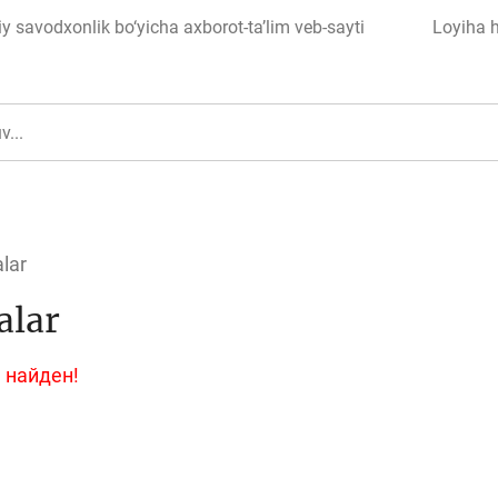
 savodxonlik bo‘yicha axborot-ta’lim veb-sayti
Loyiha 
lar
alar
ul
Islom moliyasi
 найден!
edit
Budjet