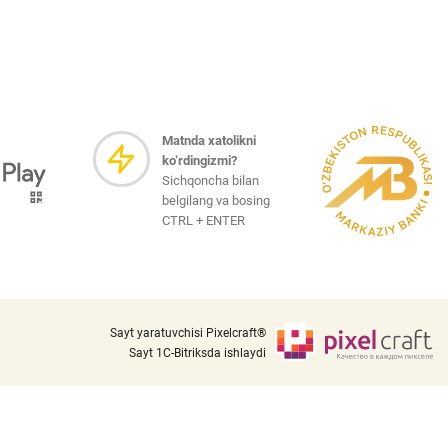
Sayt xaritasi
i va
i
Matnda xatolikni
ko‘rdingizmi?
iznes
Sichqoncha bilan
nlayn
belgilang va bosing
CTRL + ENTER
Sayt yaratuvchisi Pixelcraft®
Sayt 1C-Bitriksda ishlaydi