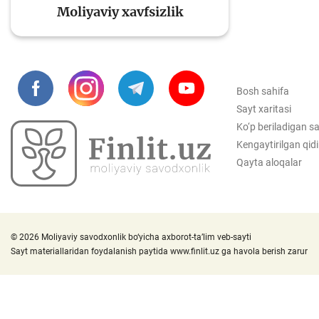
Moliyaviy xavfsizlik
To'lov va o'tkazmalar
Mo
Bosh sahifa
Sayt xaritasi
Ba
Ko‘p beriladigan sa
Moliyaviy xavfsizlik
is
Kengaytirilgan qid
hu
Qayta aloqalar
Mehnat migrantlari
uchun
© 2026 Moliyaviy savodxonlik bo‘yicha axborot-ta’lim veb-sayti
Sayt materiallaridan foydalanish paytida
www.finlit.uz
ga havola berish zarur