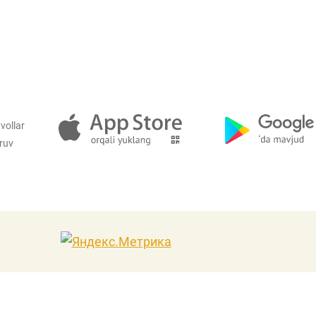
Pul-kredit siyosat
liya bozori
uning elementlar
nk xizmatlari
Kichik va oʻrta b
vollar
te'molchilari
vakillari uchun o
iruv
quqlari
oʻquv dastur