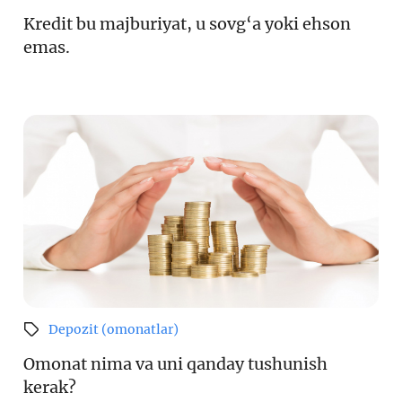
Kredit bu majburiyat, u sovg‘a yoki ehson
Loyiha haqida
emas.
Kengaytirilgan qidiruv
Sayt xaritasi
Depozit (omonatlar)
Omonat nima va uni qanday tushunish
kerak?