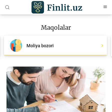
O‘zb
Ўзб
Рус
Maqolalar
Maqolalar
Barcha maqolalar
Moliya bozori
Bank agentlari uchun
Pul
Islom moliyasi
Depozit (omonatlar)
Kredit
Budjet