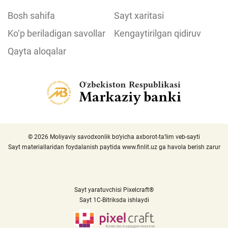
Bosh sahifa
Sayt xaritasi
Ko‘p beriladigan savollar
Kengaytirilgan qidiruv
Qayta aloqalar
© 2026 Moliyaviy savodxonlik bo‘yicha axborot-ta’lim veb-sayti
Sayt materiallaridan foydalanish paytida
www.finlit.uz
ga havola berish zarur
Sayt yaratuvchisi Pixelcraft®
Sayt 1C-Bitriksda ishlaydi