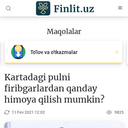
O‘zb
Ўзб
Рус
Maqolalar
Maqolalar
Barcha maqolalar
To'lov va o'tkazmalar
Bank agentlari uchun
Pul
Kartadagi pulni
Islom moliyasi
firibgarlardan qanday
Depozit (omonatlar)
himoya qilish mumkin?
Kredit
11 Fev 2021 12:02
9825
Budjet