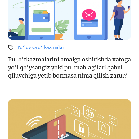
To'lov va o'tkazmalar
Pul o‘tkazmalarini amalga oshirishda xatoga
yo‘l qo‘ysangiz yoki pul mablag‘lari qabul
qiluvchiga yetib bormasa nima qilish zarur?