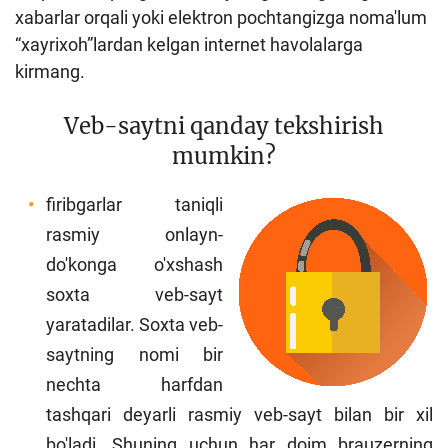
xabarlar orqali yoki elektron pochtangizga noma'lum
“xayrixoh”lardan kelgan internet havolalarga
kirmang.
Veb-saytni qanday tekshirish
mumkin?
firibgarlar taniqli
rasmiy onlayn-
do'konga o'xshash
soxta veb-sayt
yaratadilar. Soxta veb-
saytning nomi bir
nechta harfdan
tashqari deyarli rasmiy veb-sayt bilan bir xil
bo'ladi. Shuning uchun har doim brauzerning