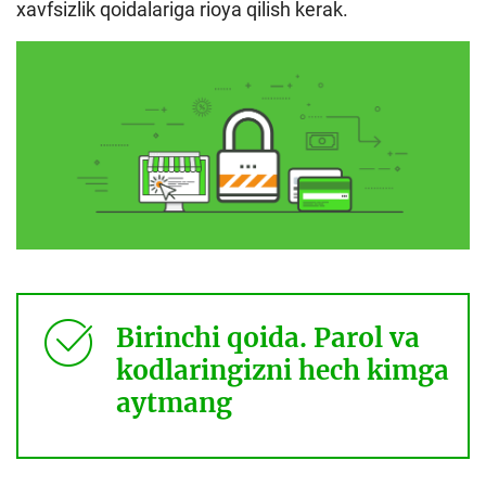
xavfsizlik qoidalariga rioya qilish kerak.
Loyiha haqida
Kengaytirilgan qidiruv
Sayt xaritasi
Birinchi qoida. Parol va
kodlaringizni hech kimga
aytmang