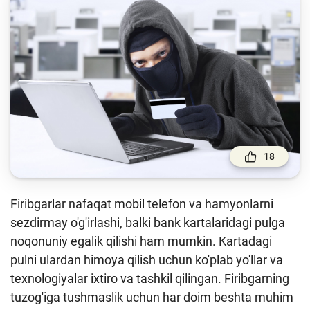
To'lov va o'tkazmalar
Moliya bozori
Pul-kredit siyosati va uning elementlari
Moliyaviy xavfsizlik
Bank xizmatlari iste'molchilari huquqlari
Kichik va oʻrta biznes vakillari uchun onlayn
oʻquv dastur
18
Mehnat migrantlari uchun
Firibgarlar nafaqat mobil telefon va hamyonlarni
O‘quv qo‘llanmalar
sezdirmay o'g'irlashi, balki bank kartalaridagi pulga
noqonuniy egalik qilishi ham mumkin. Kartadagi
Loyihalar
pulni ulardan himoya qilish uchun ko'plab yo'llar va
Interaktiv xizmatlar
texnologiyalar ixtiro va tashkil qilingan. Firibgarning
tuzog'iga tushmaslik uchun har doim beshta muhim
Fotogalereya