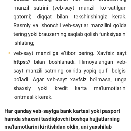
manzil satrini (veb-sayt manzili ko'rsatilgan
qatorni) diqqat bilan tekshirishingiz kerak.
Rasmiy va ishonchli veb-saytlar manzilini qo'lda
tering yoki brauzerning saqlab qolish funksiyasini
ishlating;
veb-sayt manziliga e'tibor bering. Xavfsiz sayt
https://
bilan boshlanadi. Himoyalangan veb-
sayt manzili satrning oxirida yopiq qulf belgisi
bo'ladi. Agar veb-sayt xavfsiz bo'lmasa, unga
shaxsiy yoki kredit karta ma'lumotlarini
kiritmaslik kerak.
Har qanday veb-saytga bank kartasi yoki pasport
hamda shaxsni tasdiqlovchi boshqa hujjatlarning
ma'lumotlarini kiritishdan oldin, uni yaxshilab