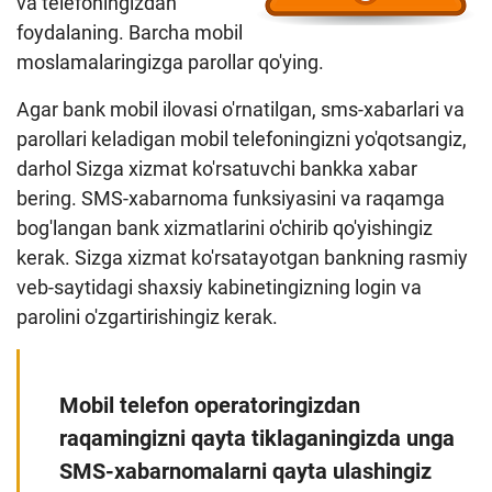
va telefoningizdan
foydalaning. Barcha mobil
moslamalaringizga parollar qo'ying.
Agar bank mobil ilovasi o'rnatilgan, sms-xabarlari va
parollari keladigan mobil telefoningizni yo'qotsangiz,
darhol Sizga xizmat ko'rsatuvchi bankka xabar
bering. SMS-xabarnoma funksiyasini va raqamga
bog'langan bank xizmatlarini o'chirib qo'yishingiz
kerak. Sizga xizmat ko'rsatayotgan bankning rasmiy
veb-saytidagi shaxsiy kabinetingizning login va
parolini o'zgartirishingiz kerak.
Mobil telefon operatoringizdan
raqamingizni qayta tiklaganingizda unga
SMS-xabarnomalarni qayta ulashingiz