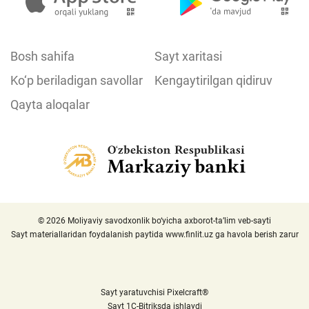
Bosh sahifa
Sayt xaritasi
Ko‘p beriladigan savollar
Kengaytirilgan qidiruv
Qayta aloqalar
© 2026 Moliyaviy savodxonlik bo‘yicha axborot-ta’lim veb-sayti
Sayt materiallaridan foydalanish paytida
www.finlit.uz
ga havola berish zarur
Sayt yaratuvchisi Pixelcraft®