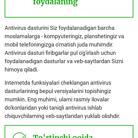
foydalaning
Antivirus dasturini Siz foydalanadigan barcha
moslamalarga - kompyuteringiz, planshetingiz va
mobil telefoningizga o'rnatish juda muhimdir.
Antivirus dasturi firibgarlar pul o'g'irlash uchun
foydalanadigan dasturlar va veb-saytlardan Sizni
himoya qiladi.
Internetda funksiyalari cheklangan antivirus
dasturlarining bepul versiyalarini topishingiz
mumkin. Eng muhimi, ularni rasmiy ilovalar
do'konlaridan yoki taniqli antivirus ishlab
chiquvchilarning veb-saytlaridan yuklab olishdir.
To'rtinchi qoida.