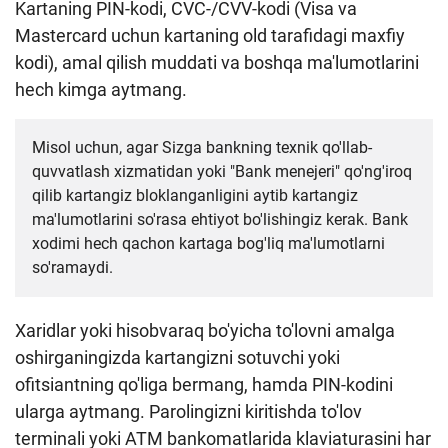
Kartaning PIN-kodi, CVC-/CVV-kodi (Visa va
Mastercard uchun kartaning old tarafidagi maxfiy
kodi), amal qilish muddati va boshqa ma'lumotlarini
hech kimga aytmang.
Misol uchun, agar Sizga bankning texnik qo'llab-
quvvatlash xizmatidan yoki "Bank menejeri" qo'ng'iroq
qilib kartangiz bloklanganligini aytib kartangiz
ma'lumotlarini so'rasa ehtiyot bo'lishingiz kerak. Bank
xodimi hech qachon kartaga bog'liq ma'lumotlarni
so'ramaydi.
Xaridlar yoki hisobvaraq bo'yicha to'lovni amalga
oshirganingizda kartangizni sotuvchi yoki
ofitsiantning qo'liga bermang, hamda PIN-kodini
ularga aytmang. Parolingizni kiritishda to'lov
terminali yoki ATM bankomatlarida klaviaturasini har