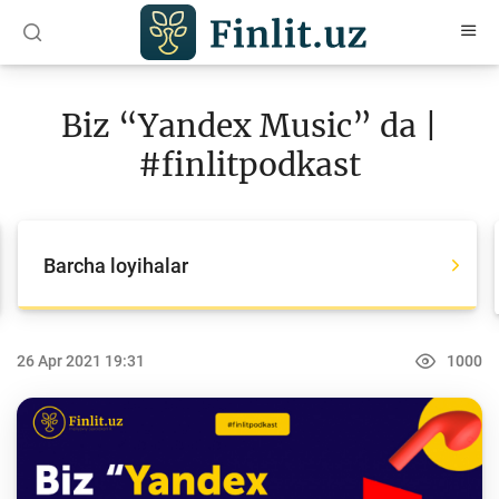
O‘zb
Ўзб
Рус
Biz “Yandex Music” da |
Maqolalar
#finlitpodkast
O‘quv qo‘llanmalar
Loyihalar
Barcha loyihalar
Barcha loyihalar
Global Money Week
26 Apr 2021 19:31
1000
World Savings day
Tanlovlar
Olimpiadalar va chempionatlar