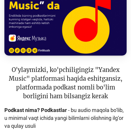
Keys-chempionat
Treninglar va seminarlar
Finlit.uz yangiliklari
OAVda loyihalar
O'quv kurslari
O‘quv materiallari
O'ylaymizki, ko'pchiligingiz "Yandex
Interaktiv xizmatlar
Music" platformasi haqida eshitgansiz,
platformada podkast nomli bo'lim
Fotogalereya
borligini ham bilsangiz kerak
Loyiha haqida
Podkast nima? Podkastlar
- bu audio maqola bo‘lib,
Kengaytirilgan qidiruv
u minimal vaqt ichida yangi bilimlarni olishning ilg‘or
Sayt xaritasi
va qulay usuli