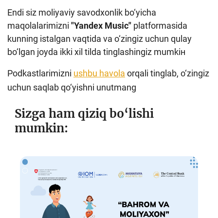
Endi siz moliyaviy savodxonlik bo‘yicha
maqolalarimizni
"Yandex Music"
platformasida
kunning istalgan vaqtida va o‘zingiz uchun qulay
bo‘lgan joyda ikki xil tilda tinglashingiz mumkiн
Podkastlarimizni
ushbu havola
orqali tinglab, o‘zingiz
uchun saqlab qo‘yishni unutmang
Sizga ham qiziq bo‘lishi
mumkin: