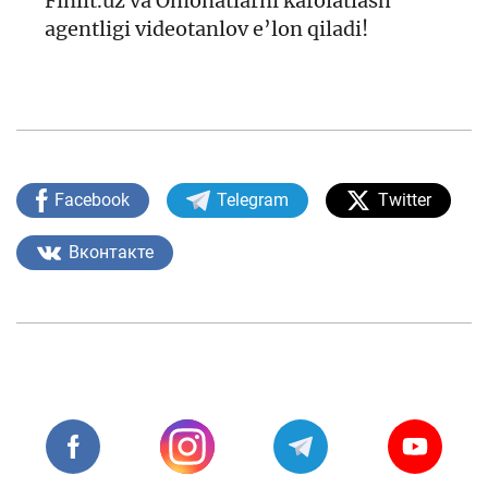
Finlit.uz va Omonatlarni kafolatlash
agentligi videotanlov e’lon qiladi!
Facebook
Telegram
Twitter
Вконтакте