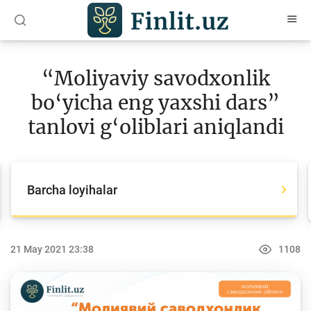
O‘zb
Ўзб
Рус
“Moliyaviy savodxonlik
Maqolalar
bo‘yicha eng yaxshi dars”
O‘quv qo‘llanmalar
tanlovi g‘oliblari aniqlandi
Loyihalar
Barcha loyihalar
Barcha loyihalar
Global Money Week
World Savings day
21 May 2021 23:38
1108
Tanlovlar
Olimpiadalar va chempionatlar