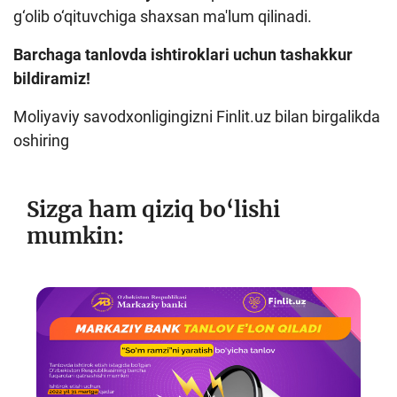
g‘olib o‘qituvchiga shaxsan ma'lum qilinadi.
Barchaga tanlovda ishtiroklari uchun tashakkur
bildiramiz!
Moliyaviy savodxonligingizni Finlit.uz bilan birgalikda
oshiring
Sizga ham qiziq bo‘lishi
mumkin: