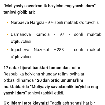
“Moliyaviy savodxonlik bo‘yicha eng yaxshi dars”
tanlovi g‘oliblari:
Narbaeva Nargiza - 97- sonli maktab o‘qituvchisi
Usmanova Kamola - 97 - sonli maktab
o‘qituvchisi
Irgasheva Nazokat –288 - sonli maktab
o‘qituvchisi
17 nafar tijorat banklari tomonidan
butun
Respublika bo‘yicha shunday ta'lim loyihalari
o‘tkazildi hamda
120 dan ortiq umumta'lim
maktablarida
“Moliyaviy savodxonlik bo‘yicha eng
yaxshi dars”
tanlovi tashkil etildi.
G‘oliblarni tabriklaymiz!
Taqdirlash sanasi har bir