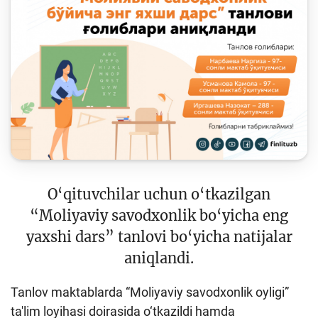
Keys-chempionat
Treninglar va seminarlar
Finlit.uz yangiliklari
OAVda loyihalar
O'quv kurslari
O‘quv materiallari
Interaktiv xizmatlar
O‘qituvchilar uchun o‘tkazilgan
Fotogalereya
“Moliyaviy savodxonlik bo‘yicha eng
yaxshi dars” tanlovi bo‘yicha natijalar
Loyiha haqida
aniqlandi.
Kengaytirilgan qidiruv
Tanlov maktablarda “Moliyaviy savodxonlik oyligi”
Sayt xaritasi
ta'lim loyihasi doirasida o‘tkazildi hamda