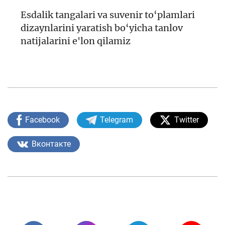
Esdalik tangalari va suvenir to‘plamlari
dizaynlarini yaratish bo‘yicha tanlov
natijalarini e'lon qilamiz
Facebook
Telegram
Twitter
Вконтакте