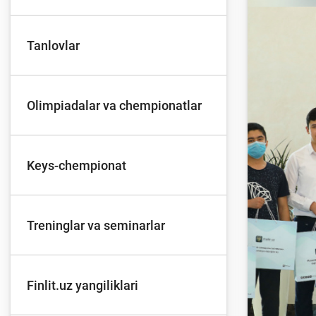
Tanlovlar
To'lov va o'tkazmalar
Mo
Olimpiadalar va chempionatlar
Ba
Moliyaviy xavfsizlik
is
hu
Keys-chempionat
Mehnat migrantlari
Treninglar va seminarlar
uchun
Finlit.uz yangiliklari