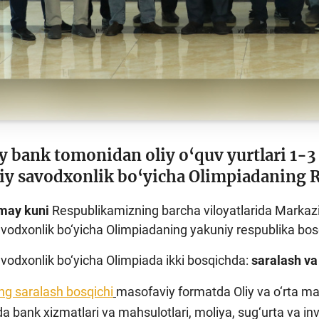
 bank tomonidan oliy o‘quv yurtlari 1-3 b
iy savodxonlik bo‘yicha Olimpiadaning Re
2 may kuni
Respublikamizning barcha viloyatlarida Markaz
vodxonlik bo‘yicha Olimpiadaning yakuniy respublika bosqic
vodxonlik bo‘yicha Olimpiada ikki bosqichda:
saralash va
ng saralash bosqichi
masofaviy formatda Oliy va o‘rta max
a bank xizmatlari va mahsulotlari, moliya, sug‘urta va in