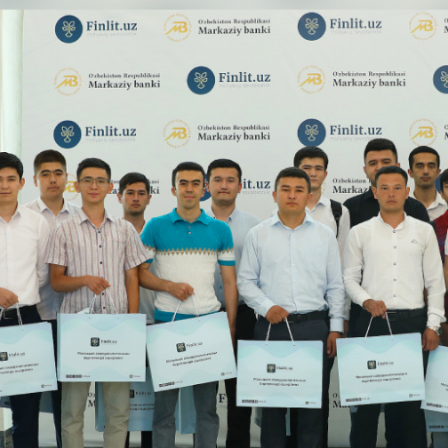
Pul-kredit siyosat
liya bozori
uning elementlar
nk xizmatlari
Kichik va oʻrta b
te'molchilari
vakillari uchun o
quqlari
oʻquv dastur