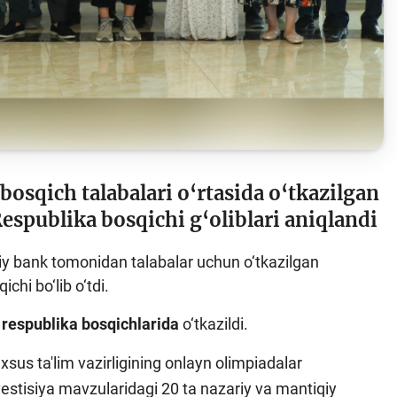
Sayt xaritasi
osqich talabalari o‘rtasida o‘tkazilgan
spublika bosqichi g‘oliblari aniqlandi
iy bank tomonidan talabalar uchun o‘tkazilgan
hi bo‘lib o‘tdi.
 respublika bosqichlarida
o‘tkazildi.
sus ta'lim vazirligining onlayn olimpiadalar
vestisiya mavzularidagi 20 ta nazariy va mantiqiy