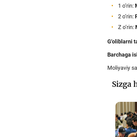
1 o‘rin:
2 o‘rin:
Z o‘rin:
G‘oliblarni 
Barchaga is
Moliyaviy s
Sizga 