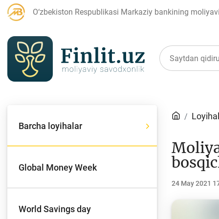
O‘zbekiston Respublikasi Markaziy bankining moliyaviy
Maqolalar
Loyiha
Barcha loyihalar
Bank agentlari uchun
P
Moliya
bosqic
Global Money Week
24 May 2021 1
Depozit (omonatlar)
Kr
World Savings day