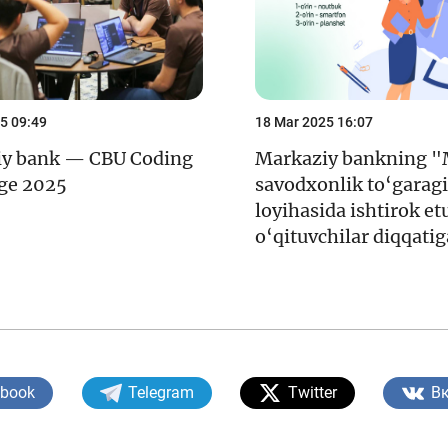
5 09:49
18 Mar 2025 16:07
iy bank — CBU Coding
Markaziy bankning "
ge 2025
savodxonlik to‘garag
loyihasida ishtirok et
o‘qituvchilar diqqatig
ebook
Telegram
Twitter
В