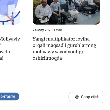
24 May 2023 17:35
Moliyaviy
Yangi multiplikator loyiha
i"
orqali maqsadli guruhlarning
uvchi
moliyaviy savodxonligi
a!
oshirilmoqda
контакте
Chop etish