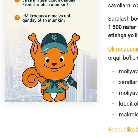
savollarni o‘
Saralash bo
1 500 nafar 
etishga yo‘l
Olimpiadani
orqali bo‘li
moliyav
xaridlar
moliyav
kredit o
makroiq
Respublika b