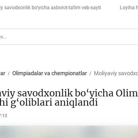
 savodxonlik bo‘yicha axborot-ta’lim veb-sayti
Loyiha 
lar
Olimpiadalar va chempionatlar
Moliyaviy savodxo
ul
Islom moliyasi
viy savodxonlik bo‘yicha Oli
hi g‘oliblari aniqlandi
7:12
edit
Budjet