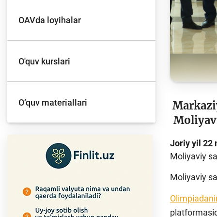
OAVda loyihalar
O'quv kurslari
O‘quv materiallari
Markaziy
Moliyav
Joriy yil 2
Moliyaviy sa
Moliyaviy sa
Olimpiadani
platformasid