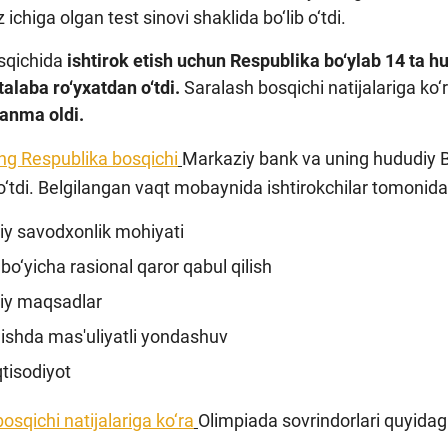
z ichiga olgan test sinovi shaklida bo‘lib o‘tdi.
sqichida
ishtirok etish uchun Respublika bo‘ylab 14 ta h
talaba ro‘yxatdan o‘tdi.
Saralash bosqichi natijalariga ko‘
lanma oldi.
ng Respublika bosqichi
Markaziy bank va uning hududiy B
b o‘tdi. Belgilangan vaqt mobaynida ishtirokchilar tomonida
iy savodxonlik mohiyati
 bo‘yicha rasional qaror qabul qilish
iy maqsadlar
lishda mas'uliyatli yondashuv
tisodiyot
osqichi natijalariga ko‘ra
Olimpiada sovrindorlari quyidagi