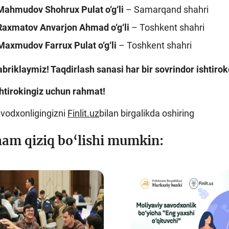
Mahmudov Shohrux Pulat o‘g‘li
– Samarqand shahri
Raxmatov Anvarjon Ahmad o‘g‘li
– Toshkent shahri
Maxmudov Farrux Pulat o‘g‘li
– Toshkent shahri
tabriklaymiz! Taqdirlash sanasi har bir sovrindor ishtir
htirokingiz uchun rahmat!
avodxonligingizni
Finlit.uz
bilan birgalikda oshiring
ham qiziq bo‘lishi mumkin: