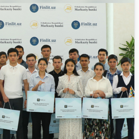
Olimpiadalar va chempionatlar
Keys-chempionat
i va
i
Treninglar va seminarlar
Finlit.uz yangiliklari
OAVda loyihalar
iznes
nlayn
O'quv kurslari
O‘quv materiallari
Interaktiv xizmatlar
Fotogalereya
Loyiha haqida
Kengaytirilgan qidiruv