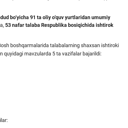
udud bo‘yicha 91 ta oliy o‘quv yurtlaridan umumiy
ra,
53 nafar talaba Respublika bosiqichida ishtirok
osh boshqarmalarida talabalarning shaxsan ishtiroki
n quyidagi mavzularda 5 ta vazifalar bajarildi:
lar: