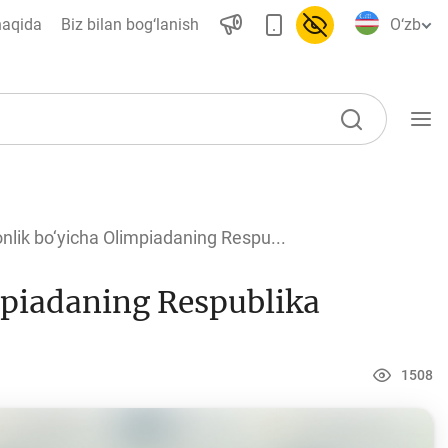
haqida
Biz bilan bog‘lanish
O‘zb
O‘quv qo‘llanmalar
nlik bo‘yicha Olimpiadaning Respu...
Loyihalar
mpiadaning Respublika
Barcha loyihalar
Global Money Week
World Savings day
1508
Tanlovlar