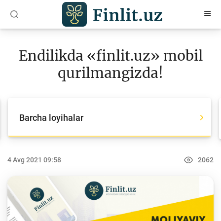
O‘zb
Ўзб
Рус
Endilikda «finlit.uz» mobil
Maqolalar
qurilmangizda!
O‘quv qo‘llanmalar
Loyihalar
Barcha loyihalar
Barcha loyihalar
Global Money Week
4 Avg 2021 09:58
2062
World Savings day
Tanlovlar
Olimpiadalar va chempionatlar