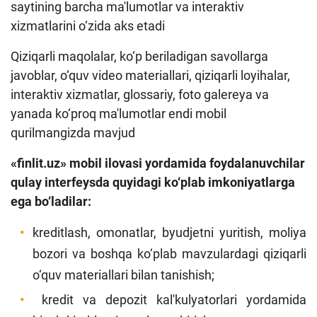
saytining barcha ma'lumotlar va interaktiv
xizmatlarini o‘zida aks etadi
Qiziqarli maqolalar, ko‘p beriladigan savollarga
javoblar, o‘quv video materiallari, qiziqarli loyihalar,
interaktiv xizmatlar, glossariy, foto galereya va
yanada ko‘proq ma'lumotlar endi mobil
qurilmangizda mavjud
«finlit.uz» mobil ilovasi yordamida foydalanuvchilar
qulay interfeysda quyidagi ko‘plab imkoniyatlarga
ega bo‘ladilar:
kreditlash, omonatlar, byudjetni yuritish, moliya
bozori va boshqa ko‘plab mavzulardagi qiziqarli
o‘quv materiallari bilan tanishish;
kredit va depozit kal'kulyatorlari yordamida