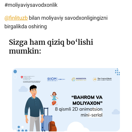
#moliyaviysavodxonlik
@finlituzb
bilan moliyaviy savodxonligingizni
birgalikda oshiring
Sizga ham qiziq bo‘lishi
mumkin: