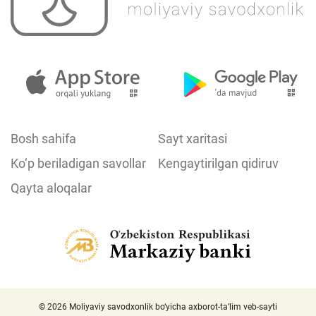
Bosh sahifa
Sayt xaritasi
Ko‘p beriladigan savollar
Kengaytirilgan qidiruv
Qayta aloqalar
© 2026 Moliyaviy savodxonlik bo‘yicha axborot-ta’lim veb-sayti