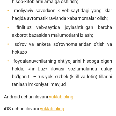
hisob-kitoblarni amalga oshirish;
moliyaviy savodxonlik veb-saytidagi yangiliklar
haqida avtomatik ravishda xabarnomalar olish;
finlit.uz veb-saytida joylashtirilgan barcha
axborot bazasidan ma'lumotlarni izlash;
so‘rov va anketa so‘rovnomalaridan o‘tish va
hokazo
foydalanuvchilarning ehtiyojlarini hisobga olgan
holda, «finlit.uz» ilovasi sozlamalarida qulay
bo‘lgan til – rus yoki o‘zbek (kirill va lotin) tillarini
tanlash imkoniyati mavjud
Android uchun ilovani
yuklab oling
iOS uchun ilovani
yuklab oling