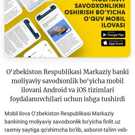
Keys-chempionat
Treninglar va seminarlar
Finlit.uz yangiliklari
OAVda loyihalar
O'quv kurslari
O‘quv materiallari
O‘zbekiston Respublikasi Markaziy banki
Interaktiv xizmatlar
moliyaviy savodxonlik bo‘yicha mobil
ilovani Android va iOS tizimlari
Fotogalereya
foydalanuvchilari uchun ishga tushirdi
Loyiha haqida
Mobil ilova O‘zbekiston Respublikasi Markaziy
Kengaytirilgan qidiruv
bankining moliyaviy savodxonlik bo‘yicha finlit.uz
Sayt xaritasi
rasmiy saytiga qo‘shimcha bo‘lib, axborot-ta'lim veb-