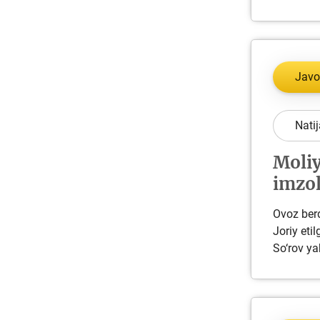
Javo
Natij
Moliy
imzol
Ovoz berd
Joriy eti
So‘rov ya