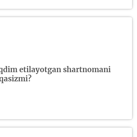
aqdim etilayotgan shartnomani
iqasizmi?