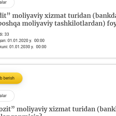
alar
it” moliyaviy xizmat turidan (bankda
Pul-kredit siyosat
liya bozori
boshqa moliyaviy tashkilotlardan) f
uning elementlar
i:
33
lgan: 01.01.2020 y. 00:00
nk xizmatlari
Kichik va oʻrta b
kuni: 01.01.2030 y. 00:00
te'molchilari
vakillari uchun o
quqlari
oʻquv dastur
b berish
alar
zit” moliyaviy xizmat turidan (ban