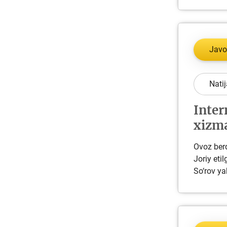
Javo
Natij
Inter
xizma
Ovoz berd
Joriy eti
So‘rov ya