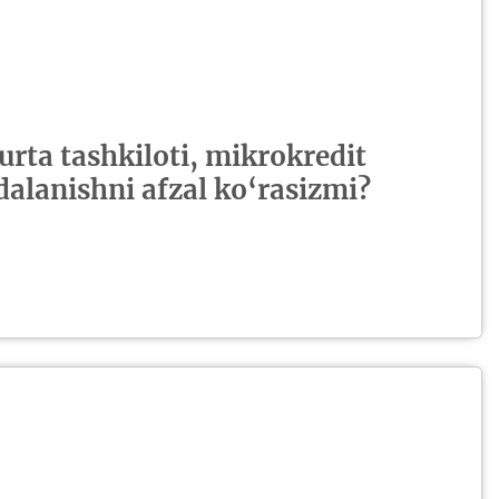
urta tashkiloti, mikrokredit
dalanishni afzal ko‘rasizmi?