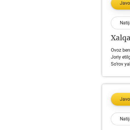
Javo
Natij
Xalqa
Ovoz berd
Joriy eti
So‘rov ya
Javo
Natij