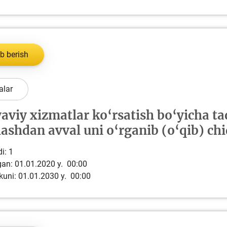
b berish
alar
aviy xizmatlar ko‘rsatish bo‘yicha t
ashdan avval uni o‘rganib (o‘qib) ch
i:
1
lgan: 01.01.2020 y. 00:00
kuni: 01.01.2030 y. 00:00