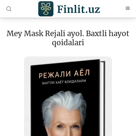
O‘zb
Ўзб
Рус
Mey Mask Rejali ayol. Baxtli hayot
Maqolalar
qoidalari
O‘quv qo‘llanmalar
Lug‘at
Moliyaviy savodxonlik bo‘yicha kitoblar
Video
Loyihalar
Interaktiv xizmatlar
Fotogalereya