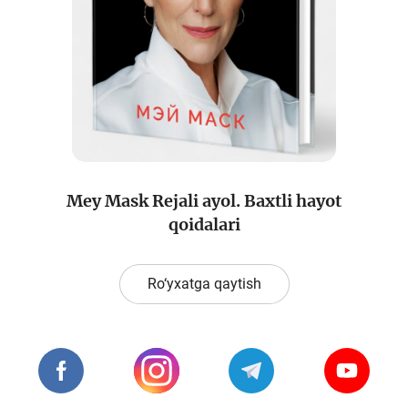
Loyiha haqida
Kengaytirilgan qidiruv
Sayt xaritasi
Mey Mask Rejali ayol. Baxtli hayot
qoidalari
Ro‘yxatga qaytish