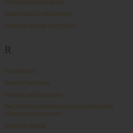
Qimmatli qog’ozlar bozori
Qisqa muddatli majburiyatlar
Qo’shilgan qiymat solig’i (QQS)
R
Raqamli bank
Raqamli hamyonlar
Raqamli transformatsiya
Real effektiv ayirboshlash kursi (inglizcha Real
effective exchange rate)
Regulyativ kapital