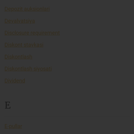
Depozit auksionlari
Devalvatsiya
Disclosure requirement
Diskont stavkasi
Diskontlash
Diskontlash siyosati
Dividend
E
E-pullar