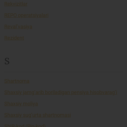
Rekvizitlar
REPO operatsiyalari
Reval’vasiya
Rezident
S
Shartnoma
Shaxsiy jamg’arib boriladigan pensiya hisobvarag’i
Shaxsiy moliya
Shaxsiy sug’urta shartnomasi
ShIR-kod (Pin-kod)