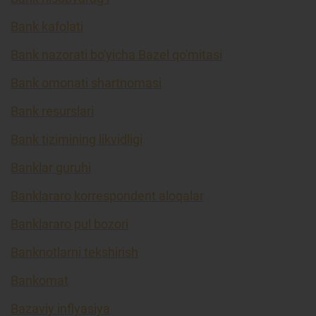
Bank kafolati
Bank nazorati bo'yicha Bazel qo'mitasi
Bank omonati shartnomasi
Bank resurslari
Bank tizimining likvidligi
Banklar guruhi
Banklararo korrespondent aloqalar
Banklararo pul bozori
Banknotlarni tekshirish
Bankomat
Bazaviy inflyasiya