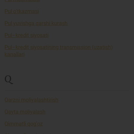
Pul o’tkazmasi
Pul yuvishga qarshi kurash
Pul–kredit siyosati
Pul–kredit siyosatining transmission (uzatish)
kanallari
Q
Qarzni moliyalashtirish
Qayta moliyalash
Qimmatli qog’oz