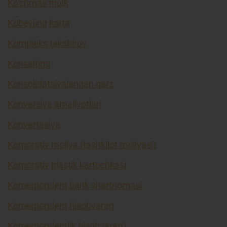
Ko’chmas mulk
Kobeyjing karta
Kompleks tekshiruv
Konsalting
Konsolidatsiyalangan qarz
Konversiya amaliyotlari
Konvertasiya
Korporativ moliya (tashkilot moliyasi)
Korporativ plastik kartochkasi
Korrespondent bank shartnomasi
Korrespondent hisobvaraq
Korrespondentlik hisobvarag'i