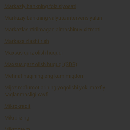
Markaziy bankning foiz siyosati
Markaziy bankning valyuta intervensiyalari
Markazlashtirilmagan almashinuv xizmati
Markazsizlashtirish
Maxsus qarz olish huquqi
Maxsus qarz olish huquqi (SDR)
Mehnat haqining eng kam miqdori
Mijoz ma'lumotlarining yo'qolishi yoki maxfiy
saqlanmasligi xavfi
Mikrokredit
Mikrolizing
Mikrozaym