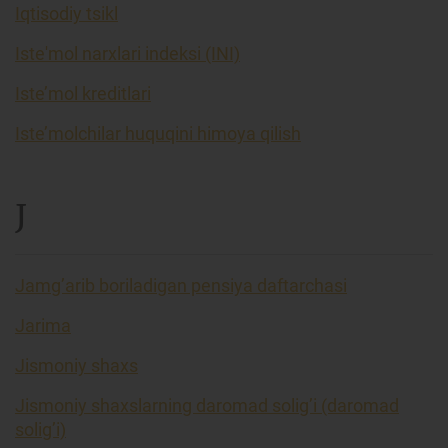
Iqtisodiy tsikl
Iste'mol narxlari indeksi (INI)
Iste’mol kreditlari
Iste’molchilar huquqini himoya qilish
J
Jamg’arib boriladigan pensiya daftarchasi
Jarima
Jismoniy shaxs
Jismoniy shaxslarning daromad solig’i (daromad
solig’i)