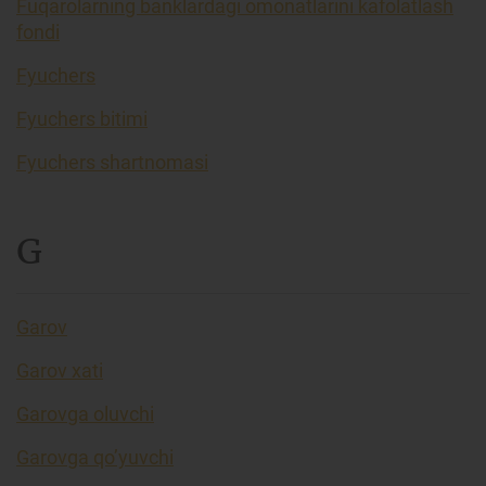
Fuqarolarning banklardagi omonatlarini kafolatlash
fondi
Fyuchers
Fyuchers bitimi
Fyuchers shartnomasi
G
Garov
Garov xati
Garovga oluvchi
Garovga qo’yuvchi