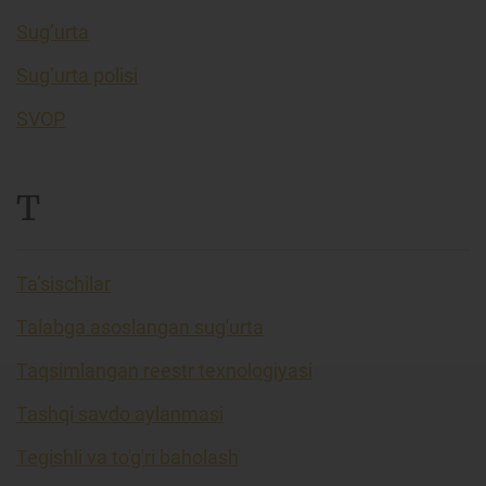
Sug’urta
Sug’urta polisi
SVOP
T
Ta’sischilar
Talabga asoslangan sug'urta
Taqsimlangan reestr texnologiyasi
Tashqi savdo aylanmasi
Tegishli va to'g'ri baholash