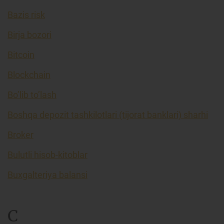
Bazis risk
Birja bozori
Bitcoin
Blockchain
Bo’lib to’lash
Boshqa depozit tashkilotlari (tijorat banklari) sharhi
Broker
Bulutli hisob-kitoblar
Buxgalteriya balansi
C