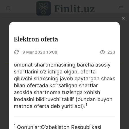
O‘zb
Ўзб
Рус
Lug‘at
Maqolalar
Elektron oferta
O‘quv qo‘llanmalar
Lug‘at
9 Mar 2020 16:08
223
Lug‘at
omonat shartnomasining barcha asosiy
shartlarini o’z ichiga olgan, oferta
Moliyaviy savodxonlik bo‘yicha kitoblar
qiluvchi shaxsning javob qaytargan shaxs
Video
bilan ofertada ko’rsatilgan shartlar
asosida shartnoma tuzishga xohish
A
B
D
E
F
G
H
irodasini bildiruvchi taklif (bundan buyon
Loyihalar
1
matnda oferta deb yuritiladi).
I
J
K
L
M
N
O
Interaktiv xizmatlar
Fotogalereya
1
Qonunlar:O’zbekiston Respublikasi