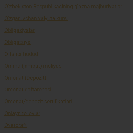
O’zbekiston Respublikasining g’azna majburiyatlari
O’zgaruvchan valyuta kursi
Obligasiyalar
Obligatsiya
Offshor hudud
Omma (jamoat) moliyasi
Omonat (Depozit)
Omonat daftarchasi
Omonat/depozit sertifikatlari
Onlayn to’lovlar
Overdraft