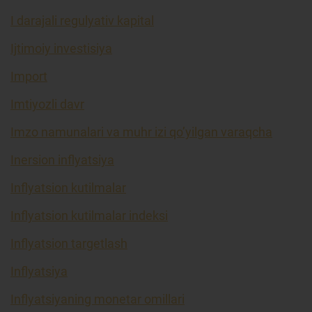
I darajali regulyativ kapital
Ijtimoiy investisiya
Import
Imtiyozli davr
Imzo namunalari va muhr izi qo’yilgan varaqcha
Inersion inflyatsiya
Inflyatsion kutilmalar
Inflyatsion kutilmalar indeksi
Inflyatsion targetlash
Inflyatsiya
Inflyatsiyaning monetar omillari