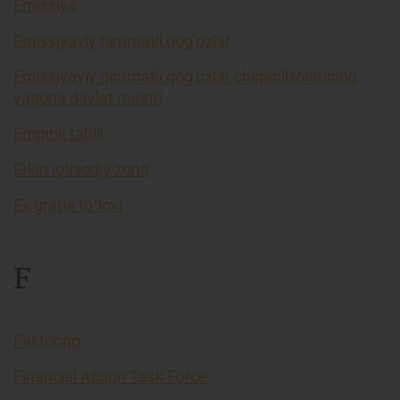
Emissiya
Emissiyaviy qimmatli qog’ozlar
Emissiyaviy qimmatli qog’ozlar chiqarilishlarining
yagona davlat reestri
Empirik tahlil
Erkin iqtisodiy zona
Ex gratia toʻlovi
F
Faktoring
Financial Action Task Force