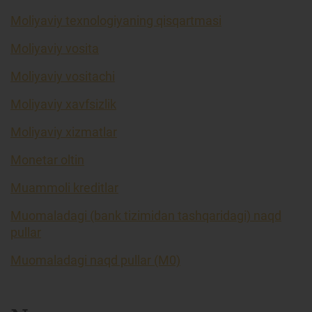
Moliyaviy texnologiyaning qisqartmasi
Moliyaviy vosita
Moliyaviy vositachi
Moliyaviy xavfsizlik
Moliyaviy xizmatlar
Monetar oltin
Muammoli kreditlar
Muomaladagi (bank tizimidan tashqaridagi) naqd
pullar
Muomaladagi naqd pullar (M0)