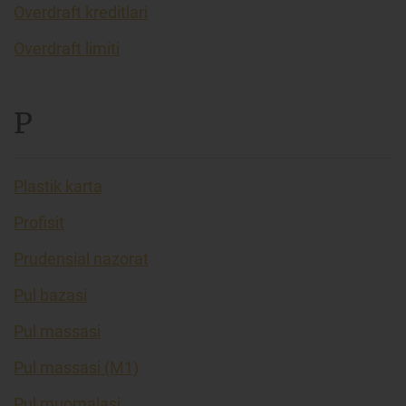
Overdraft kreditlari
Overdraft limiti
P
Plastik karta
Profisit
Prudensial nazorat
Pul bazasi
Pul massasi
Pul massasi (M1)
Pul muomalasi