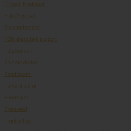
Fintech kreditlash
Fiskal siyosat
Flanker banklar
FOB shartidagi eksport
Foiz koridori
Foiz stavkalari
Fond bozori
Forvard bitimi
Freemium
Front-end
Front-office