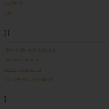
Good faith
Gudvill
H
Hisob ma’lumotlari xizmati
Hisobvaraq-faktura
Hokim yordamchisi
Hosilaviy moliya vositalari
I