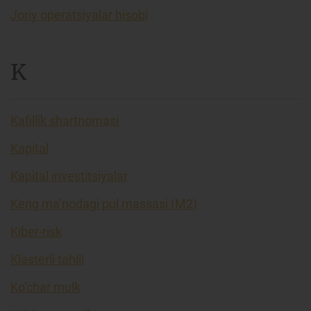
Joriy operatsiyalar hisobi
K
Kafillik shartnomasi
Kapital
Kapital investitsiyalar
Keng ma’nodagi pul massasi (M2)
Kiber-risk
Klasterli tahlil
Ko’char mulk