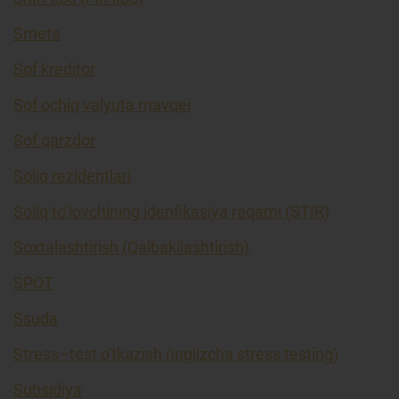
Smeta
Sof kreditor
Sof ochiq valyuta mavqei
Sof qarzdor
Soliq rezidentlari
Soliq to’lovchining idenfikasiya raqami (STIR)
Soxtalashtirish (Qalbakilashtirish)
SPOT
Ssuda
Stress–test o'tkazish (inglizcha stress testing)
Subsidiya