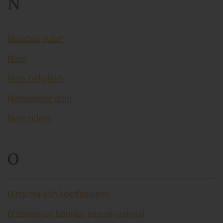
N
Naqdsiz pullar
Narx
Narx belgilash
Nomonetar oltin
Norezident
O
O’rtachalash koeffitsiyenti
O’zbekiston banklar assosiyasiyasi