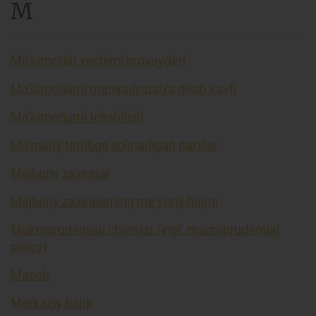
M
Ma'lumotlar yechimi provayderi
Ma'lumotlarni manipulyatsiya qilish xavfi
Ma'lumotlarni tekshirish
Ma'muriy tartibga solinadigan narxlar
Majburiy zaxiralar
Majburiy zaxiralarning me’yoriy hajmi
Makroprudensial choralar (ingl. macroprudential
policy)
Maosh
Markaziy bank