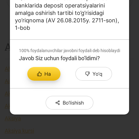
P
Q
R
S
C
T
U
banklarida deposit operatsiyalarini
Loyiha haqida
amalga oshirish tartibi to’g’risidagi
V
X
Y
Z
...
Kengaytirilgan qidiruv
yo’riqnoma (АV 26.08.2015y. 2711-son),
1-bob
Sayt xaritasi
A
100%
foydalanuvchilar javobni foydali deb hisoblaydi
Javob Siz uchun foydali bo‘ldimi?
Aholi daromadlari
Ha
Yo‘q
Airdrop
Akkreditiv
Bo‘lishish
Akseleratorlar
Aksiya
Aksiya kursi