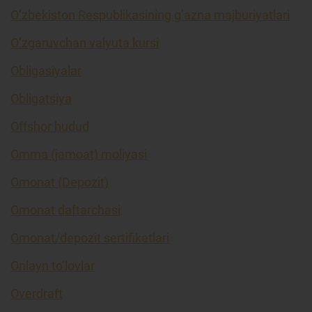
O’zbekiston Respublikasining g’azna majburiyatlari
O’zgaruvchan valyuta kursi
Obligasiyalar
Obligatsiya
Offshor hudud
Omma (jamoat) moliyasi
Omonat (Depozit)
Omonat daftarchasi
Omonat/depozit sertifikatlari
Onlayn to’lovlar
Overdraft