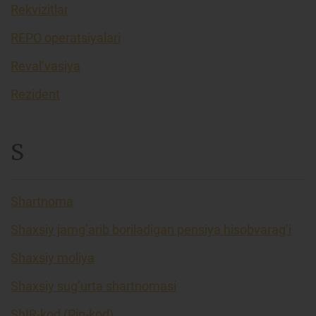
Rekvizitlar
REPO operatsiyalari
Reval’vasiya
Rezident
S
Shartnoma
Shaxsiy jamg’arib boriladigan pensiya hisobvarag’i
Shaxsiy moliya
Shaxsiy sug’urta shartnomasi
ShIR-kod (Pin-kod)