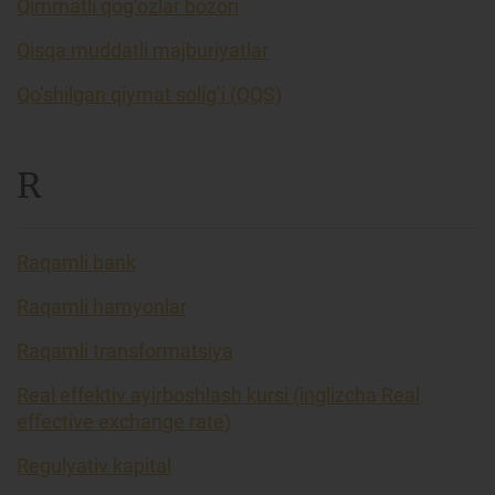
Qimmatli qog’ozlar bozori
Qisqa muddatli majburiyatlar
Qo’shilgan qiymat solig’i (QQS)
R
Raqamli bank
Raqamli hamyonlar
Raqamli transformatsiya
Real effektiv ayirboshlash kursi (inglizcha Real
effective exchange rate)
Regulyativ kapital