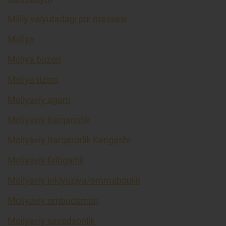
Milliy valyutadagi pul massasi
Moliya
Moliya bozori
Moliya tizimi
Moliyaviy agent
Moliyaviy barqarorlik
Moliyaviy Barqarorlik Kengashi
Moliyaviy firibgarlik
Moliyaviy inklyuziya/ommaboplik
Moliyaviy ombudsman
Moliyaviy savodxonlik