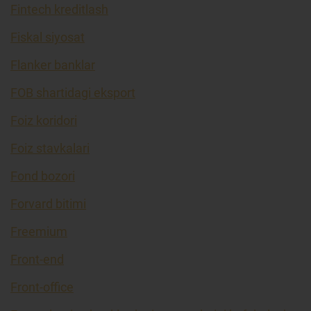
Fintech kreditlash
Fiskal siyosat
Flanker banklar
FOB shartidagi eksport
Foiz koridori
Foiz stavkalari
Fond bozori
Forvard bitimi
Freemium
Front-end
Front-office