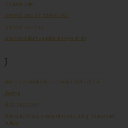
Iqtisodiy tsikl
Iste'mol narxlari indeksi (INI)
Iste’mol kreditlari
Iste’molchilar huquqini himoya qilish
J
Jamg’arib boriladigan pensiya daftarchasi
Jarima
Jismoniy shaxs
Jismoniy shaxslarning daromad solig’i (daromad
solig’i)