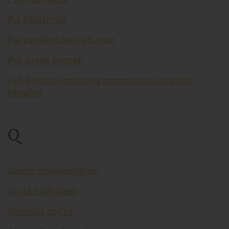
Pul o’tkazmasi
Pul yuvishga qarshi kurash
Pul–kredit siyosati
Pul–kredit siyosatining transmission (uzatish)
kanallari
Q
Qarzni moliyalashtirish
Qayta moliyalash
Qimmatli qog’oz