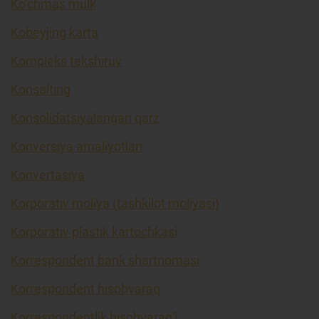
Ko’chmas mulk
Kobeyjing karta
Kompleks tekshiruv
Konsalting
Konsolidatsiyalangan qarz
Konversiya amaliyotlari
Konvertasiya
Korporativ moliya (tashkilot moliyasi)
Korporativ plastik kartochkasi
Korrespondent bank shartnomasi
Korrespondent hisobvaraq
Korrespondentlik hisobvarag'i