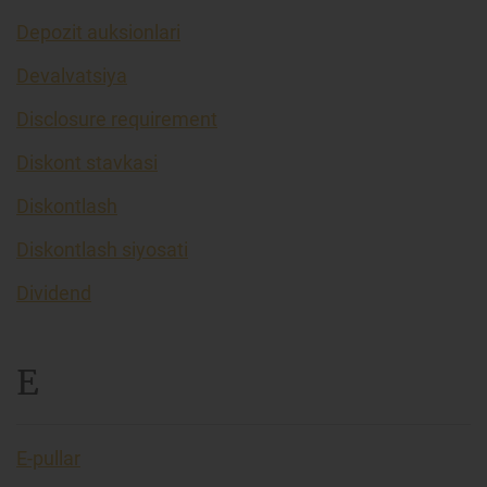
Depozit auksionlari
Devalvatsiya
Disclosure requirement
Diskont stavkasi
Diskontlash
Diskontlash siyosati
Dividend
E
E-pullar