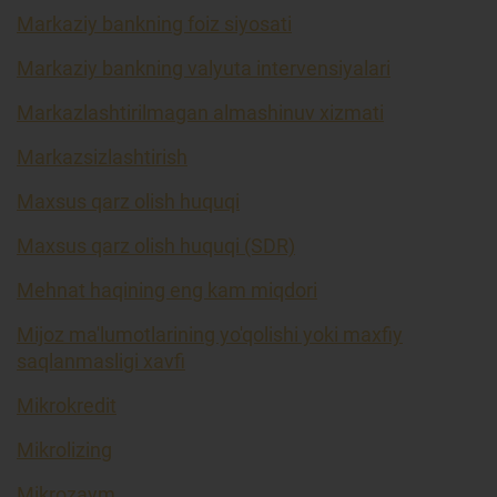
Markaziy bankning foiz siyosati
Markaziy bankning valyuta intervensiyalari
Markazlashtirilmagan almashinuv xizmati
Markazsizlashtirish
Maxsus qarz olish huquqi
Maxsus qarz olish huquqi (SDR)
Mehnat haqining eng kam miqdori
Mijoz ma'lumotlarining yo'qolishi yoki maxfiy
saqlanmasligi xavfi
Mikrokredit
Mikrolizing
Mikrozaym