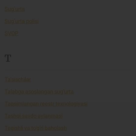
Sug’urta
Sug’urta polisi
SVOP
T
Ta’sischilar
Talabga asoslangan sug'urta
Taqsimlangan reestr texnologiyasi
Tashqi savdo aylanmasi
Tegishli va to'g'ri baholash