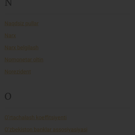
N
Naqdsiz pullar
Narx
Narx belgilash
Nomonetar oltin
Norezident
O
O’rtachalash koeffitsiyenti
O’zbekiston banklar assosiyasiyasi