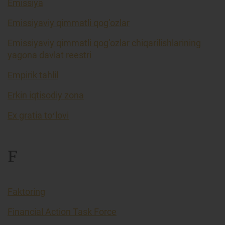
Emissiya
Emissiyaviy qimmatli qog’ozlar
Emissiyaviy qimmatli qog’ozlar chiqarilishlarining
yagona davlat reestri
Empirik tahlil
Erkin iqtisodiy zona
Ex gratia toʻlovi
F
Faktoring
Financial Action Task Force