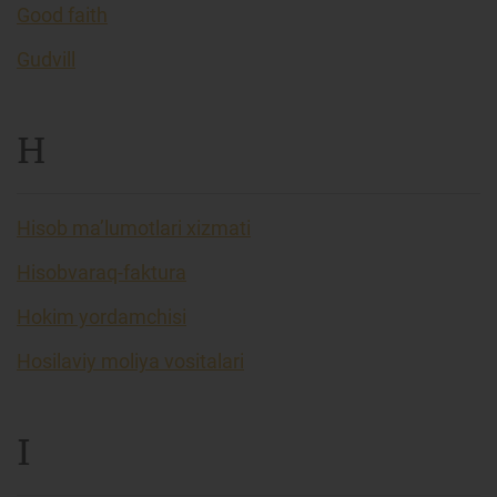
Good faith
Gudvill
H
Hisob ma’lumotlari xizmati
Hisobvaraq-faktura
Hokim yordamchisi
Hosilaviy moliya vositalari
I