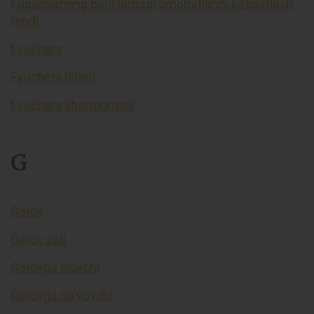
Fuqarolarning banklardagi omonatlarini kafolatlash
fondi
Fyuchers
Fyuchers bitimi
Fyuchers shartnomasi
G
Garov
Garov xati
Garovga oluvchi
Garovga qo’yuvchi