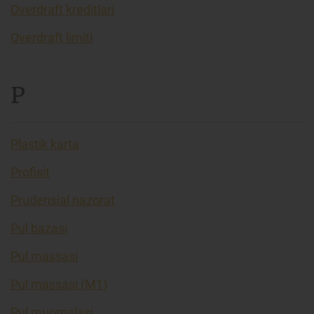
Overdraft kreditlari
Overdraft limiti
P
Plastik karta
Profisit
Prudensial nazorat
Pul bazasi
Pul massasi
Pul massasi (M1)
Pul muomalasi