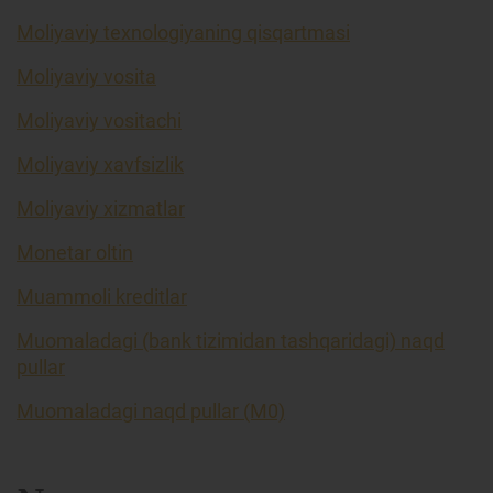
Moliyaviy texnologiyaning qisqartmasi
Moliyaviy vosita
Moliyaviy vositachi
Moliyaviy xavfsizlik
Moliyaviy xizmatlar
Monetar oltin
Muammoli kreditlar
Muomaladagi (bank tizimidan tashqaridagi) naqd
pullar
Muomaladagi naqd pullar (M0)