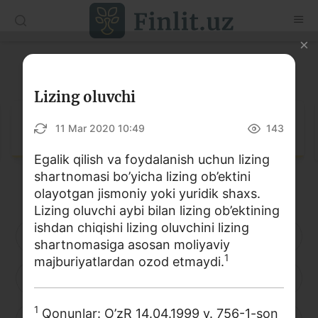
O‘zb
Ўзб
Рус
Lug‘at
Maqolalar
Lizing oluvchi
O‘quv qo‘llanmalar
Lug‘at
11 Mar 2020 10:49
143
Lug‘at
Egalik qilish va foydalanish uchun lizing
shartnomasi bo’yicha lizing ob’ektini
Moliyaviy savodxonlik bo‘yicha kitoblar
olayotgan jismoniy yoki yuridik shaxs.
Video
Lizing oluvchi aybi bilan lizing ob’ektining
ishdan chiqishi lizing oluvchini lizing
A
B
D
E
F
G
H
shartnomasiga asosan moliyaviy
Loyihalar
1
majburiyatlardan ozod etmaydi.
I
J
K
L
M
N
O
Interaktiv xizmatlar
Fotogalereya
1
Qonunlar: O’zR 14.04.1999 y. 756-1-son