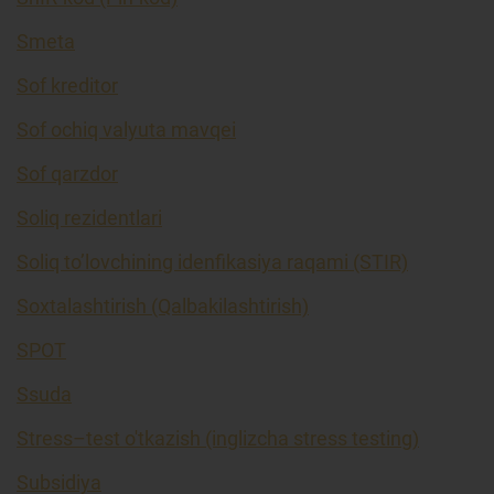
Smeta
Sof kreditor
Sof ochiq valyuta mavqei
Sof qarzdor
Soliq rezidentlari
Soliq to’lovchining idenfikasiya raqami (STIR)
Soxtalashtirish (Qalbakilashtirish)
SPOT
Ssuda
Stress–test o'tkazish (inglizcha stress testing)
Subsidiya