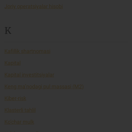
Joriy operatsiyalar hisobi
K
Kafillik shartnomasi
Kapital
Kapital investitsiyalar
Keng ma’nodagi pul massasi (M2)
Kiber-risk
Klasterli tahlil
Ko’char mulk