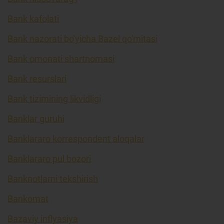
Bank kafolati
Bank nazorati bo'yicha Bazel qo'mitasi
Bank omonati shartnomasi
Bank resurslari
Bank tizimining likvidligi
Banklar guruhi
Banklararo korrespondent aloqalar
Banklararo pul bozori
Banknotlarni tekshirish
Bankomat
Bazaviy inflyasiya