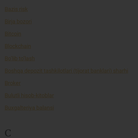
Bazis risk
Birja bozori
Bitcoin
Blockchain
Bo’lib to’lash
Boshqa depozit tashkilotlari (tijorat banklari) sharhi
Broker
Bulutli hisob-kitoblar
Buxgalteriya balansi
C