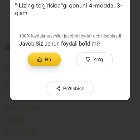
P
Q
R
S
C
T
U
" Lizing to’g’risida"gi qonuni 4-modda, 3-
Loyiha haqida
qism
V
X
Y
Z
...
Kengaytirilgan qidiruv
Sayt xaritasi
100%
foydalanuvchilar javobni foydali deb hisoblaydi
Javob Siz uchun foydali bo‘ldimi?
A
Ha
Yo‘q
Aholi daromadlari
Airdrop
Bo‘lishish
Akkreditiv
Akseleratorlar
Aksiya
Aksiya kursi