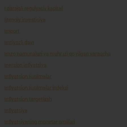
I darajali regulyativ kapital
Ijtimoiy investisiya
Import
Imtiyozli davr
Imzo namunalari va muhr izi qo’yilgan varaqcha
Inersion inflyatsiya
Inflyatsion kutilmalar
Inflyatsion kutilmalar indeksi
Inflyatsion targetlash
Inflyatsiya
Inflyatsiyaning monetar omillari