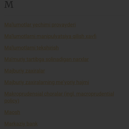
M
Ma'lumotlar yechimi provayderi
Ma'lumotlarni manipulyatsiya qilish xavfi
Ma'lumotlarni tekshirish
Ma'muriy tartibga solinadigan narxlar
Majburiy zaxiralar
Majburiy zaxiralarning me’yoriy hajmi
Makroprudensial choralar (ingl. macroprudential
policy)
Maosh
Markaziy bank