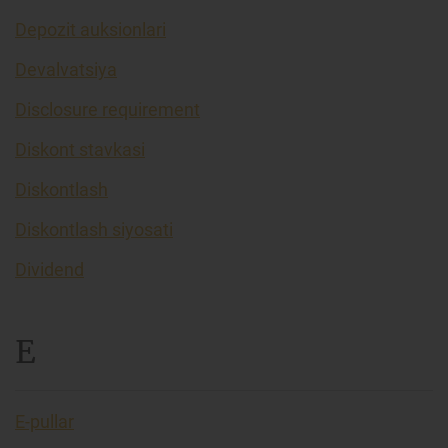
Depozit auksionlari
Devalvatsiya
Disclosure requirement
Diskont stavkasi
Diskontlash
Diskontlash siyosati
Dividend
E
E-pullar