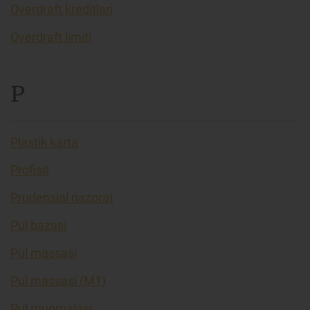
Overdraft kreditlari
Overdraft limiti
P
Plastik karta
Profisit
Prudensial nazorat
Pul bazasi
Pul massasi
Pul massasi (M1)
Pul muomalasi