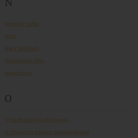
N
Naqdsiz pullar
Narx
Narx belgilash
Nomonetar oltin
Norezident
O
O’rtachalash koeffitsiyenti
O’zbekiston banklar assosiyasiyasi