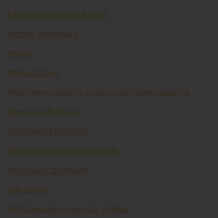
I darajali regulyativ kapital
Ijtimoiy investisiya
Import
Imtiyozli davr
Imzo namunalari va muhr izi qo’yilgan varaqcha
Inersion inflyatsiya
Inflyatsion kutilmalar
Inflyatsion kutilmalar indeksi
Inflyatsion targetlash
Inflyatsiya
Inflyatsiyaning monetar omillari