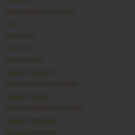
Milliy valyutadagi pul massasi
Moliya
Moliya bozori
Moliya tizimi
Moliyaviy agent
Moliyaviy barqarorlik
Moliyaviy Barqarorlik Kengashi
Moliyaviy firibgarlik
Moliyaviy inklyuziya/ommaboplik
Moliyaviy ombudsman
Moliyaviy savodxonlik