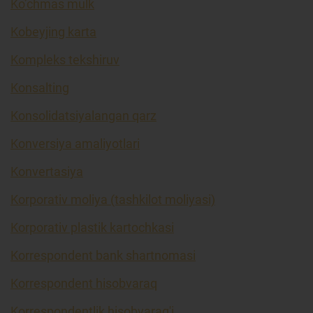
Ko’chmas mulk
Kobeyjing karta
Kompleks tekshiruv
Konsalting
Konsolidatsiyalangan qarz
Konversiya amaliyotlari
Konvertasiya
Korporativ moliya (tashkilot moliyasi)
Korporativ plastik kartochkasi
Korrespondent bank shartnomasi
Korrespondent hisobvaraq
Korrespondentlik hisobvarag'i