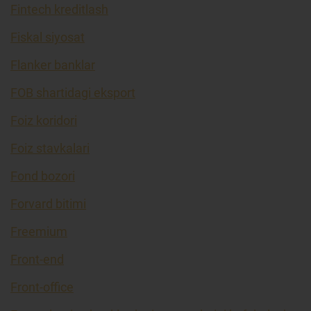
Fintech kreditlash
Fiskal siyosat
Flanker banklar
FOB shartidagi eksport
Foiz koridori
Foiz stavkalari
Fond bozori
Forvard bitimi
Freemium
Front-end
Front-office