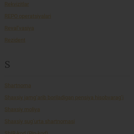
Rekvizitlar
REPO operatsiyalari
Reval’vasiya
Rezident
S
Shartnoma
Shaxsiy jamg’arib boriladigan pensiya hisobvarag’i
Shaxsiy moliya
Shaxsiy sug’urta shartnomasi
ShIR-kod (Pin-kod)