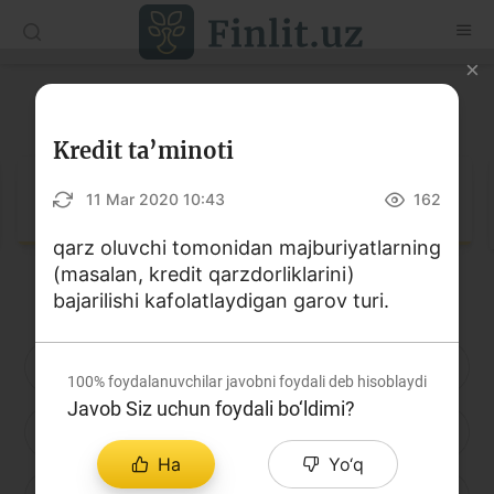
O‘zb
Ўзб
Рус
Lug‘at
Maqolalar
Kredit ta’minoti
O‘quv qo‘llanmalar
Lug‘at
11 Mar 2020 10:43
162
Lug‘at
qarz oluvchi tomonidan majburiyatlarning
(masalan, kredit qarzdorliklarini)
Moliyaviy savodxonlik bo‘yicha kitoblar
bajarilishi kafolatlaydigan garov turi.
Video
A
B
D
E
F
G
H
100%
foydalanuvchilar javobni foydali deb hisoblaydi
Loyihalar
Javob Siz uchun foydali bo‘ldimi?
I
J
K
L
M
N
O
Interaktiv xizmatlar
Ha
Yo‘q
Fotogalereya