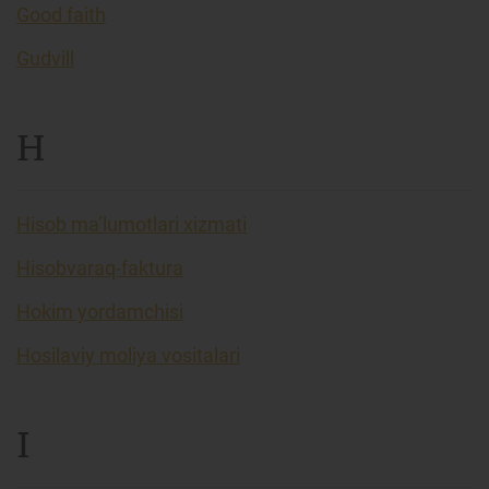
Good faith
Gudvill
H
Hisob ma’lumotlari xizmati
Hisobvaraq-faktura
Hokim yordamchisi
Hosilaviy moliya vositalari
I