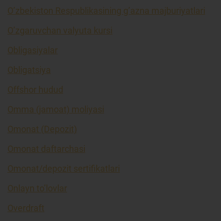
O’zbekiston Respublikasining g’azna majburiyatlari
O’zgaruvchan valyuta kursi
Obligasiyalar
Obligatsiya
Offshor hudud
Omma (jamoat) moliyasi
Omonat (Depozit)
Omonat daftarchasi
Omonat/depozit sertifikatlari
Onlayn to’lovlar
Overdraft