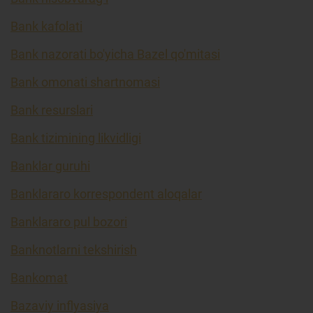
Bank kafolati
Bank nazorati bo'yicha Bazel qo'mitasi
Bank omonati shartnomasi
Bank resurslari
Bank tizimining likvidligi
Banklar guruhi
Banklararo korrespondent aloqalar
Banklararo pul bozori
Banknotlarni tekshirish
Bankomat
Bazaviy inflyasiya