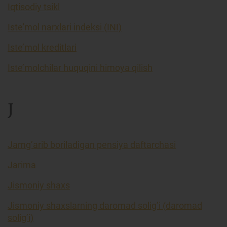
Iqtisodiy tsikl
Iste'mol narxlari indeksi (INI)
Iste’mol kreditlari
Iste’molchilar huquqini himoya qilish
J
Jamg’arib boriladigan pensiya daftarchasi
Jarima
Jismoniy shaxs
Jismoniy shaxslarning daromad solig’i (daromad
solig’i)