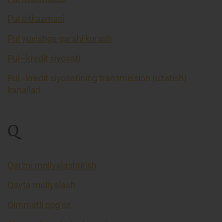
Pul o’tkazmasi
Pul yuvishga qarshi kurash
Pul–kredit siyosati
Pul–kredit siyosatining transmission (uzatish)
kanallari
Q
Qarzni moliyalashtirish
Qayta moliyalash
Qimmatli qog’oz