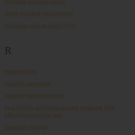
Qimmatli qog’ozlar bozori
Qisqa muddatli majburiyatlar
Qo’shilgan qiymat solig’i (QQS)
R
Raqamli bank
Raqamli hamyonlar
Raqamli transformatsiya
Real effektiv ayirboshlash kursi (inglizcha Real
effective exchange rate)
Regulyativ kapital