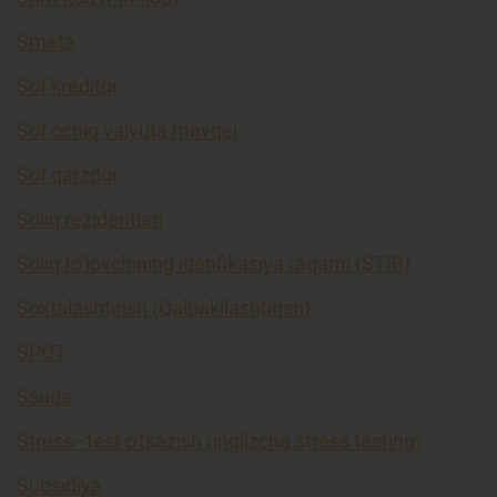
Smeta
Sof kreditor
Sof ochiq valyuta mavqei
Sof qarzdor
Soliq rezidentlari
Soliq to’lovchining idenfikasiya raqami (STIR)
Soxtalashtirish (Qalbakilashtirish)
SPOT
Ssuda
Stress–test o'tkazish (inglizcha stress testing)
Subsidiya