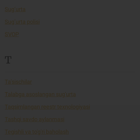
Sug’urta
Sug’urta polisi
SVOP
T
Ta’sischilar
Talabga asoslangan sug'urta
Taqsimlangan reestr texnologiyasi
Tashqi savdo aylanmasi
Tegishli va to'g'ri baholash