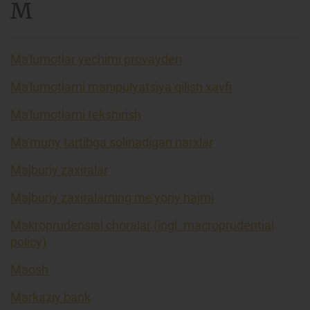
M
Ma'lumotlar yechimi provayderi
Ma'lumotlarni manipulyatsiya qilish xavfi
Ma'lumotlarni tekshirish
Ma'muriy tartibga solinadigan narxlar
Majburiy zaxiralar
Majburiy zaxiralarning me’yoriy hajmi
Makroprudensial choralar (ingl. macroprudential
policy)
Maosh
Markaziy bank