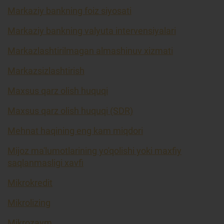
Markaziy bankning foiz siyosati
Markaziy bankning valyuta intervensiyalari
Markazlashtirilmagan almashinuv xizmati
Markazsizlashtirish
Maxsus qarz olish huquqi
Maxsus qarz olish huquqi (SDR)
Mehnat haqining eng kam miqdori
Mijoz ma'lumotlarining yo'qolishi yoki maxfiy
saqlanmasligi xavfi
Mikrokredit
Mikrolizing
Mikrozaym