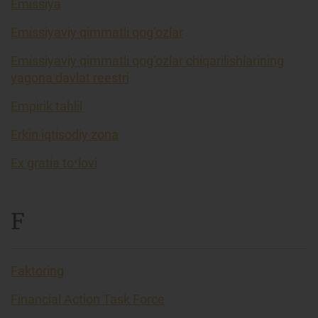
Emissiya
Emissiyaviy qimmatli qog’ozlar
Emissiyaviy qimmatli qog’ozlar chiqarilishlarining
yagona davlat reestri
Empirik tahlil
Erkin iqtisodiy zona
Ex gratia toʻlovi
F
Faktoring
Financial Action Task Force