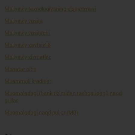
Moliyaviy texnologiyaning qisqartmasi
Moliyaviy vosita
Moliyaviy vositachi
Moliyaviy xavfsizlik
Moliyaviy xizmatlar
Monetar oltin
Muammoli kreditlar
Muomaladagi (bank tizimidan tashqaridagi) naqd
pullar
Muomaladagi naqd pullar (M0)