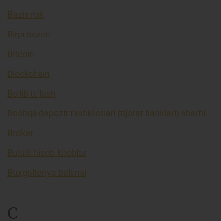
Bazis risk
Birja bozori
Bitcoin
Blockchain
Bo’lib to’lash
Boshqa depozit tashkilotlari (tijorat banklari) sharhi
Broker
Bulutli hisob-kitoblar
Buxgalteriya balansi
C