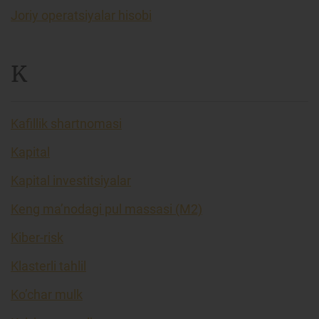
Joriy operatsiyalar hisobi
K
Kafillik shartnomasi
Kapital
Kapital investitsiyalar
Keng ma’nodagi pul massasi (M2)
Kiber-risk
Klasterli tahlil
Ko’char mulk