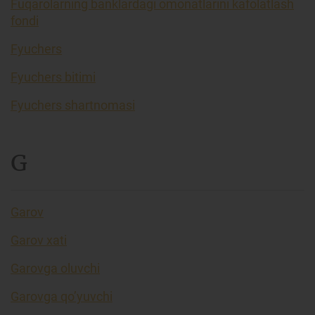
Fuqarolarning banklardagi omonatlarini kafolatlash
fondi
Fyuchers
Fyuchers bitimi
Fyuchers shartnomasi
G
Garov
Garov xati
Garovga oluvchi
Garovga qo’yuvchi