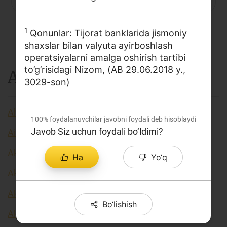
P
Q
R
S
C
T
U
Loyiha haqida
V
X
Y
Z
...
1
Kengaytirilgan qidiruv
Qonunlar: Tijorat banklarida jismoniy
shaxslar bilan valyuta ayirboshlash
Sayt xaritasi
operatsiyalarni amalga oshirish tartibi
to’g’risidagi Nizom, (АВ 29.06.2018 y.,
A
3029-son)
Aholi daromadlari
100%
foydalanuvchilar javobni foydali deb hisoblaydi
Javob Siz uchun foydali bo‘ldimi?
Airdrop
Akkreditiv
Ha
Yo‘q
Akseleratorlar
Aksiya
Bo‘lishish
Aksiya kursi