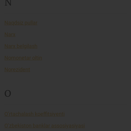
N
Naqdsiz pullar
Narx
Narx belgilash
Nomonetar oltin
Norezident
O
O’rtachalash koeffitsiyenti
O’zbekiston banklar assosiyasiyasi