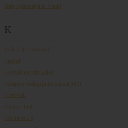
Joriy operatsiyalar hisobi
K
Kafillik shartnomasi
Kapital
Kapital investitsiyalar
Keng ma’nodagi pul massasi (M2)
Kiber-risk
Klasterli tahlil
Ko’char mulk