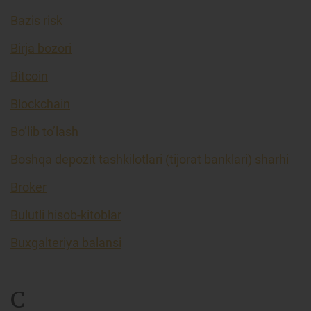
Bazis risk
Birja bozori
Bitcoin
Blockchain
Bo’lib to’lash
Boshqa depozit tashkilotlari (tijorat banklari) sharhi
Broker
Bulutli hisob-kitoblar
Buxgalteriya balansi
C