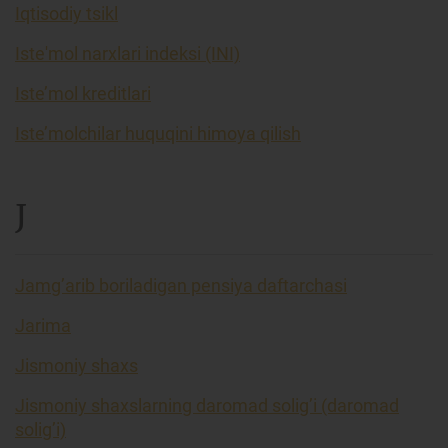
Iqtisodiy tsikl
Iste'mol narxlari indeksi (INI)
Iste’mol kreditlari
Iste’molchilar huquqini himoya qilish
J
Jamg’arib boriladigan pensiya daftarchasi
Jarima
Jismoniy shaxs
Jismoniy shaxslarning daromad solig’i (daromad
solig’i)