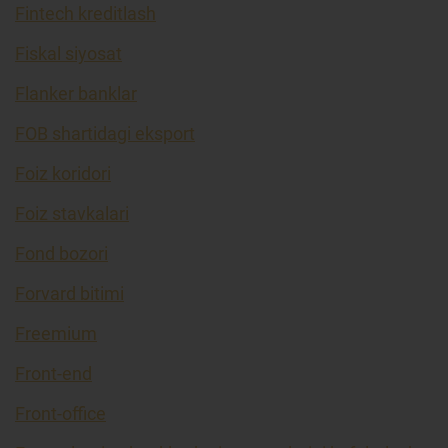
Fintech kreditlash
Fiskal siyosat
Flanker banklar
FOB shartidagi eksport
Foiz koridori
Foiz stavkalari
Fond bozori
Forvard bitimi
Freemium
Front-end
Front-office