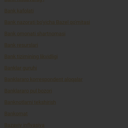
Bank kafolati
Bank nazorati bo'yicha Bazel qo'mitasi
Bank omonati shartnomasi
Bank resurslari
Bank tizimining likvidligi
Banklar guruhi
Banklararo korrespondent aloqalar
Banklararo pul bozori
Banknotlarni tekshirish
Bankomat
Bazaviy inflyasiya