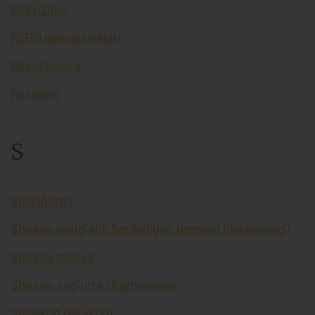
Rekvizitlar
REPO operatsiyalari
Reval’vasiya
Rezident
S
Shartnoma
Shaxsiy jamg’arib boriladigan pensiya hisobvarag’i
Shaxsiy moliya
Shaxsiy sug’urta shartnomasi
ShIR-kod (Pin-kod)