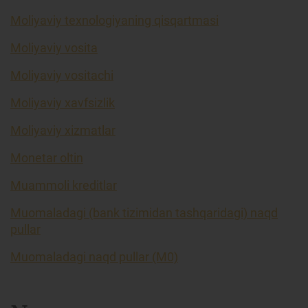
Moliyaviy texnologiyaning qisqartmasi
Moliyaviy vosita
Moliyaviy vositachi
Moliyaviy xavfsizlik
Moliyaviy xizmatlar
Monetar oltin
Muammoli kreditlar
Muomaladagi (bank tizimidan tashqaridagi) naqd
pullar
Muomaladagi naqd pullar (M0)