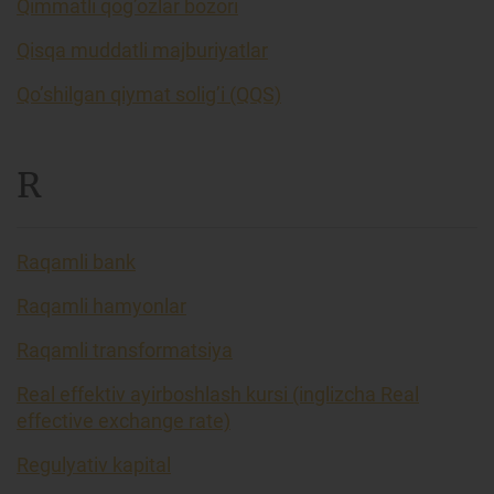
Qimmatli qog’ozlar bozori
Qisqa muddatli majburiyatlar
Qo’shilgan qiymat solig’i (QQS)
R
Raqamli bank
Raqamli hamyonlar
Raqamli transformatsiya
Real effektiv ayirboshlash kursi (inglizcha Real
effective exchange rate)
Regulyativ kapital