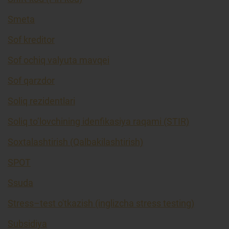
Smeta
Sof kreditor
Sof ochiq valyuta mavqei
Sof qarzdor
Soliq rezidentlari
Soliq to’lovchining idenfikasiya raqami (STIR)
Soxtalashtirish (Qalbakilashtirish)
SPOT
Ssuda
Stress–test o'tkazish (inglizcha stress testing)
Subsidiya