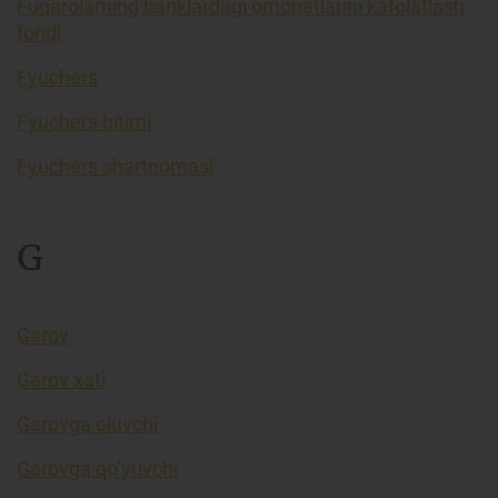
Fuqarolarning banklardagi omonatlarini kafolatlash
fondi
Fyuchers
Fyuchers bitimi
Fyuchers shartnomasi
G
Garov
Garov xati
Garovga oluvchi
Garovga qo’yuvchi