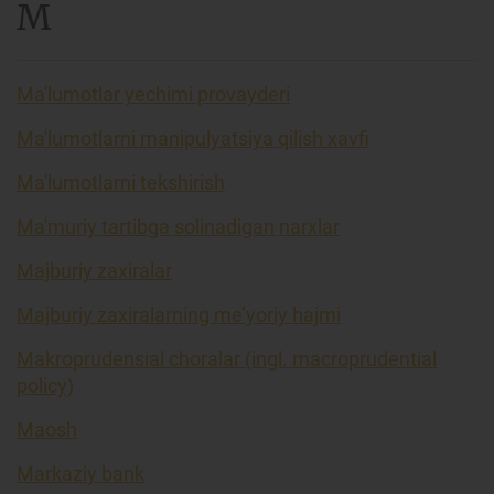
M
Ma'lumotlar yechimi provayderi
Ma'lumotlarni manipulyatsiya qilish xavfi
Ma'lumotlarni tekshirish
Ma'muriy tartibga solinadigan narxlar
Majburiy zaxiralar
Majburiy zaxiralarning me’yoriy hajmi
Makroprudensial choralar (ingl. macroprudential
policy)
Maosh
Markaziy bank