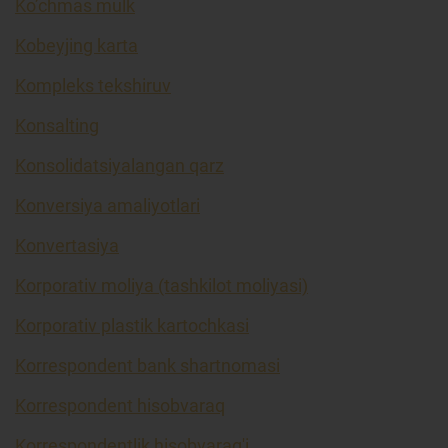
Ko’chmas mulk
Kobeyjing karta
Kompleks tekshiruv
Konsalting
Konsolidatsiyalangan qarz
Konversiya amaliyotlari
Konvertasiya
Korporativ moliya (tashkilot moliyasi)
Korporativ plastik kartochkasi
Korrespondent bank shartnomasi
Korrespondent hisobvaraq
Korrespondentlik hisobvarag'i