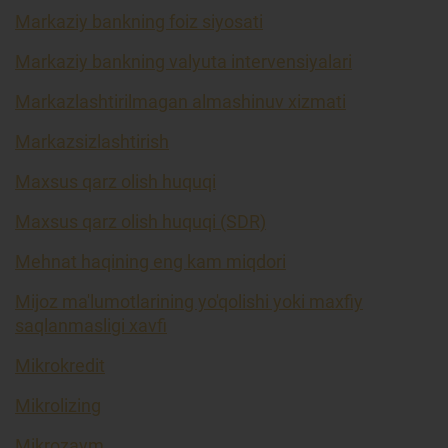
Markaziy bankning foiz siyosati
Markaziy bankning valyuta intervensiyalari
Markazlashtirilmagan almashinuv xizmati
Markazsizlashtirish
Maxsus qarz olish huquqi
Maxsus qarz olish huquqi (SDR)
Mehnat haqining eng kam miqdori
Mijoz ma'lumotlarining yo'qolishi yoki maxfiy
saqlanmasligi xavfi
Mikrokredit
Mikrolizing
Mikrozaym