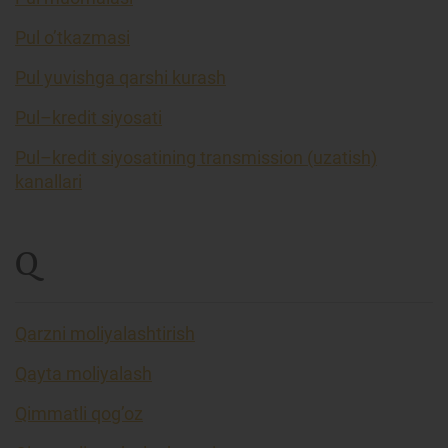
Pul o’tkazmasi
Pul yuvishga qarshi kurash
Pul–kredit siyosati
Pul–kredit siyosatining transmission (uzatish)
kanallari
Q
Qarzni moliyalashtirish
Qayta moliyalash
Qimmatli qog’oz