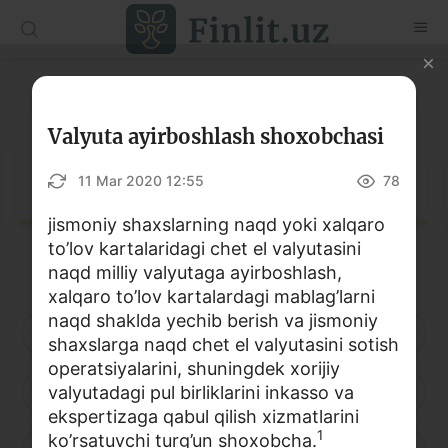
O‘zb
Ўзб
Рус
Lug‘at
Maqolalar
Valyuta ayirboshlash shoxobchasi
O‘quv qo‘llanmalar
Lug‘at
11 Mar 2020 12:55
78
Lug‘at
jismoniy shaxslarning naqd yoki xalqaro
to’lov kartalaridagi chet el valyutasini
Moliyaviy savodxonlik bo‘yicha kitoblar
naqd milliy valyutaga ayirboshlash,
Video
xalqaro to’lov kartalardagi mablag’larni
naqd shaklda yechib berish va jismoniy
A
B
D
E
F
G
H
shaxslarga naqd chet el valyutasini sotish
Loyihalar
operatsiyalarini, shuningdek xorijiy
I
valyutadagi pul birliklarini inkasso va
J
K
L
M
N
O
Interaktiv xizmatlar
ekspertizaga qabul qilish xizmatlarini
Fotogalereya
1
ko’rsatuvchi turg’un shoxobcha.