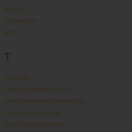
Sug’urta
Sug’urta polisi
SVOP
T
Ta’sischilar
Talabga asoslangan sug'urta
Taqsimlangan reestr texnologiyasi
Tashqi savdo aylanmasi
Tegishli va to'g'ri baholash