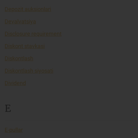
Depozit auksionlari
Devalvatsiya
Disclosure requirement
Diskont stavkasi
Diskontlash
Diskontlash siyosati
Dividend
E
E-pullar