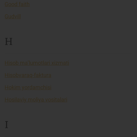
Good faith
Gudvill
H
Hisob ma’lumotlari xizmati
Hisobvaraq-faktura
Hokim yordamchisi
Hosilaviy moliya vositalari
I