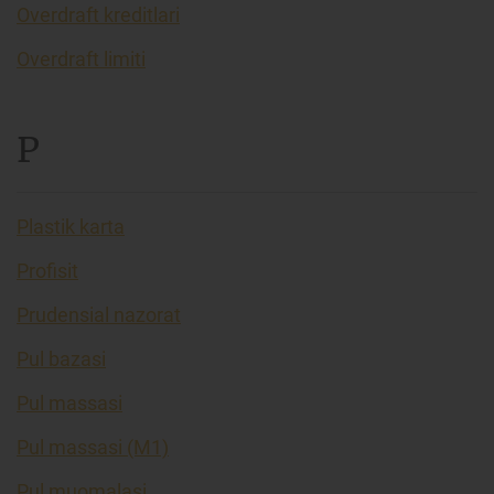
Overdraft kreditlari
Overdraft limiti
P
Plastik karta
Profisit
Prudensial nazorat
Pul bazasi
Pul massasi
Pul massasi (M1)
Pul muomalasi