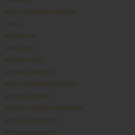
Milliy valyutadagi pul massasi
Moliya
Moliya bozori
Moliya tizimi
Moliyaviy agent
Moliyaviy barqarorlik
Moliyaviy Barqarorlik Kengashi
Moliyaviy firibgarlik
Moliyaviy inklyuziya/ommaboplik
Moliyaviy ombudsman
Moliyaviy savodxonlik