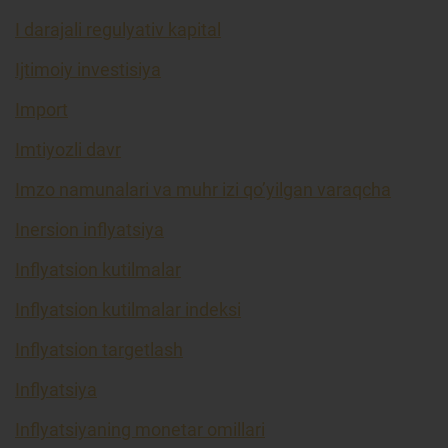
I darajali regulyativ kapital
Ijtimoiy investisiya
Import
Imtiyozli davr
Imzo namunalari va muhr izi qo’yilgan varaqcha
Inersion inflyatsiya
Inflyatsion kutilmalar
Inflyatsion kutilmalar indeksi
Inflyatsion targetlash
Inflyatsiya
Inflyatsiyaning monetar omillari