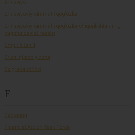
Emissiya
Emissiyaviy qimmatli qog’ozlar
Emissiyaviy qimmatli qog’ozlar chiqarilishlarining
yagona davlat reestri
Empirik tahlil
Erkin iqtisodiy zona
Ex gratia toʻlovi
F
Faktoring
Financial Action Task Force