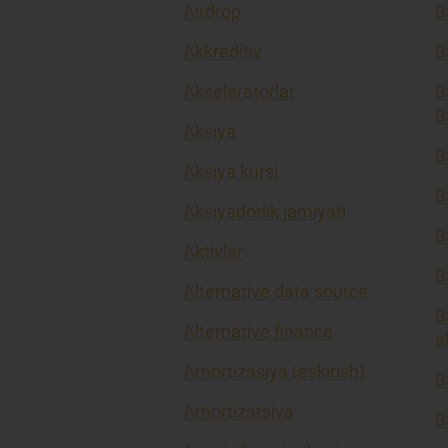
Airdrop
B
Akkreditiv
B
Akseleratorlar
B
B
Aksiya
B
Aksiya kursi
B
Aksiyadorlik jamiyati
B
Aktivlar
B
Alternative data source
B
Alternative finance
a
Amortizasiya (eskirish)
B
Amortizatsiya
B