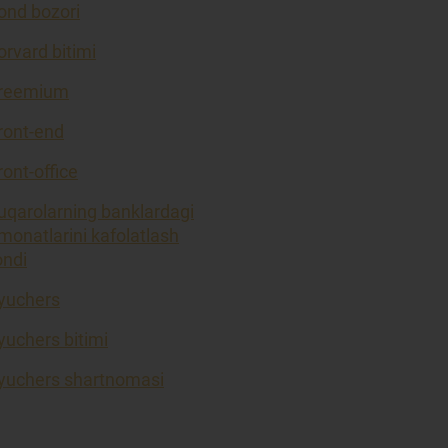
ond bozori
orvard bitimi
reemium
ront-end
ront-office
uqarolarning banklardagi
monatlarini kafolatlash
ondi
yuchers
yuchers bitimi
yuchers shartnomasi