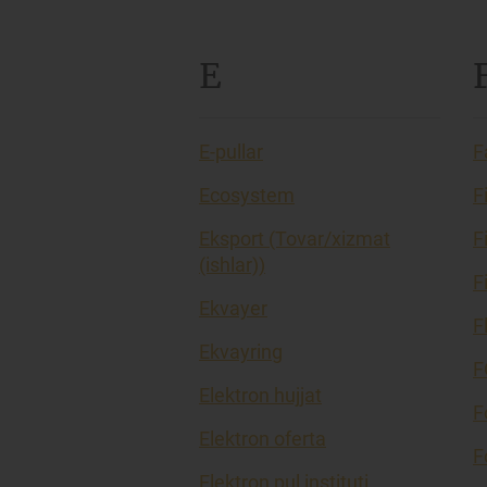
E
E-pullar
F
Ecosystem
F
Eksport (Tovar/xizmat
F
(ishlar))
F
Ekvayer
F
Ekvayring
F
Elektron hujjat
F
Elektron oferta
F
Elektron pul instituti