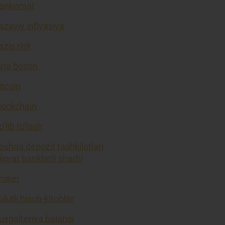
ankomat
azaviy inflyasiya
azis risk
irja bozori
itcoin
lockchain
o’lib to’lash
oshqa depozit tashkilotlari
tijorat banklari) sharhi
roker
ulutli hisob-kitoblar
uxgalteriya balansi