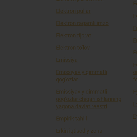
F
Elektron pullar
F
Elektron raqamli imzo
F
Elektron tijorat
F
Elektron to’lov
F
Emissiya
F
Emissiyaviy qimmatli
o
qog’ozlar
f
Emissiyaviy qimmatli
F
qog’ozlar chiqarilishlarining
F
yagona davlat reestri
F
Empirik tahlil
Erkin iqtisodiy zona