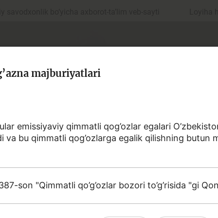
 savodxonlik bo‘yicha axborot-ta’lim veb-sayti
Loyiha 
’azna majburiyatlari
 ular emissiyaviy qimmatli qog’ozlar egalari O’zbekist
aydi va bu qimmatli qog’ozlarga egalik qilishning butu
ul
Islom moliyasi
87-son "Qimmatli qo’g’ozlar bozori to’g’risida "gi Q
edit
Budjet
a sohasiga oid terminlarning aniq ta'riflarini to‘plashga