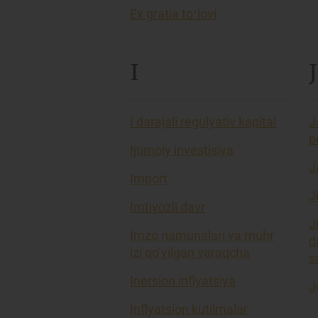
Ex gratia toʻlovi
I
J
I darajali regulyativ kapital
J
p
Ijtimoiy investisiya
J
Import
J
Imtiyozli davr
J
Imzo namunalari va muhr
d
izi qo’yilgan varaqcha
so
Inersion inflyatsiya
J
Inflyatsion kutilmalar