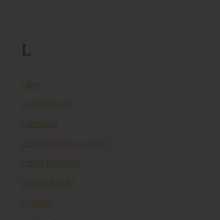
L
Libor
Likvid aktivlar
Lisenziya
Lizing (moliyaviy ijara)
Lizing beruvchi
Lizing oluvchi
Logotip