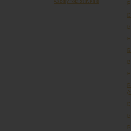
Asosiy foiz stavkasi
B
B
B
B
B
B
B
B
(
B
B
B