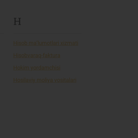
H
Hisob ma’lumotlari xizmati
Hisobvaraq-faktura
Hokim yordamchisi
Hosilaviy moliya vositalari