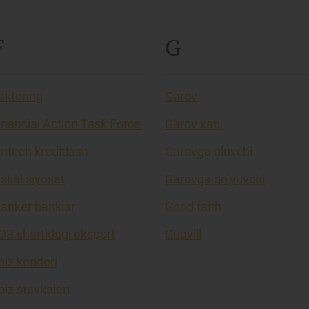
F
G
aktoring
Garov
inancial Action Task Force
Garov xati
intech kreditlash
Garovga oluvchi
iskal siyosat
Garovga qo’yuvchi
lanker banklar
Good faith
OB shartidagi eksport
Gudvill
oiz koridori
oiz stavkalari