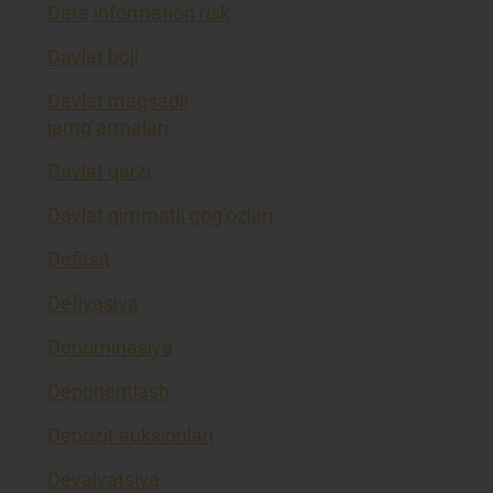
Data information risk
Davlat boji
Davlat maqsadli
jamg’armalari
Davlat qarzi
Davlat qimmatli qog’ozlari
Defitsit
Deflyasiya
Denominasiya
Deponentlash
Depozit auksionlari
Devalvatsiya