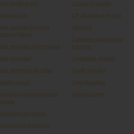
ank hisobvarag’i
Chuqur o'rganish
ank kafolati
CIF shartidagi import
ank nazorati bo'yicha
Clearing
azel qo'mitasi
Collective investment
ank omonati shartnomasi
scheme
ank resurslari
Credential sharing
ank tizimining likvidligi
Credit transfer
anklar guruhi
Crowdfunding
anklararo korrespondent
Cybersecurity
loqalar
anklararo pul bozori
anknotlarni tekshirish