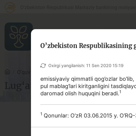
O‘zbekiston Respublikasi Markaziy bankining moliyaviy
O’zbekiston Respublikasining g
Maqolalar
Oxirgi yangilanish:
11 Sen 2020 15:19
O‘quv qo‘llanmalar
Lug‘at
emissiyaviy qimmatli qog’ozlar bo’lib,
Lug‘at
pul mablag’lari kiritganligini tasdiql
Bank agentlari uchun
P
1
daromad olish huquqini beradi.
1
Qonunlar: O’zR 03.06.2015 y. O’RQ-3
Depozit (omonatlar)
Kr
Ushbu lug‘atda bank va moliy