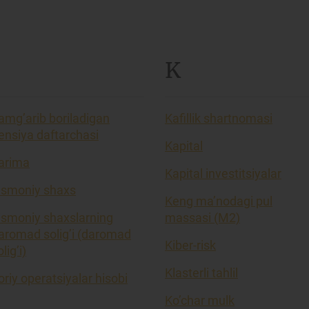
K
amg’arib boriladigan
Kafillik shartnomasi
ensiya daftarchasi
Kapital
arima
Kapital investitsiyalar
ismoniy shaxs
Keng ma’nodagi pul
ismoniy shaxslarning
massasi (M2)
aromad solig’i (daromad
Kiber-risk
lig’i)
Klasterli tahlil
oriy operatsiyalar hisobi
Ko’char mulk