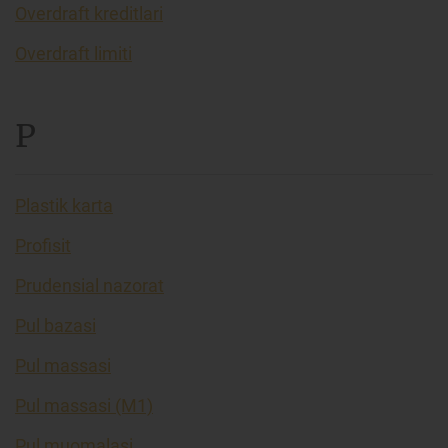
Overdraft kreditlari
Overdraft limiti
P
Plastik karta
Profisit
Prudensial nazorat
Pul bazasi
Pul massasi
Pul massasi (M1)
Pul muomalasi