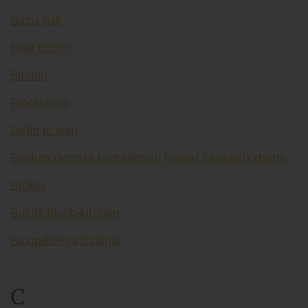
Bazis risk
Birja bozori
Bitcoin
Blockchain
Bo’lib to’lash
Boshqa depozit tashkilotlari (tijorat banklari) sharhi
Broker
Bulutli hisob-kitoblar
Buxgalteriya balansi
C