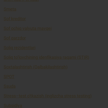
Smeta
Sof kreditor
Sof ochiq valyuta mavqei
Sof qarzdor
Soliq rezidentlari
Soliq to’lovchining idenfikasiya raqami (STIR)
Soxtalashtirish (Qalbakilashtirish)
SPOT
Ssuda
Stress–test o'tkazish (inglizcha stress testing)
Subsidiya