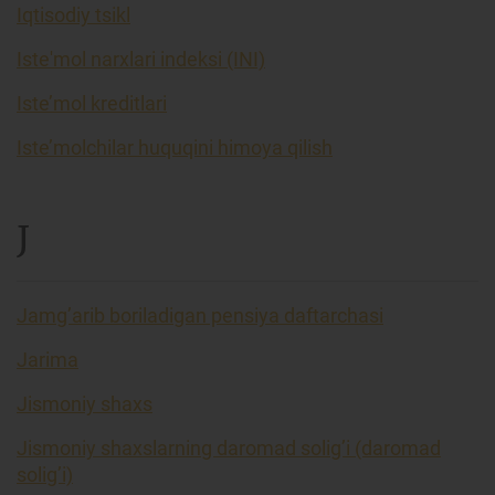
Iqtisodiy tsikl
Iste'mol narxlari indeksi (INI)
Iste’mol kreditlari
Iste’molchilar huquqini himoya qilish
J
Jamg’arib boriladigan pensiya daftarchasi
Jarima
Jismoniy shaxs
Jismoniy shaxslarning daromad solig’i (daromad
solig’i)