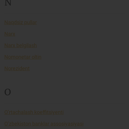
N
Naqdsiz pullar
Narx
Narx belgilash
Nomonetar oltin
Norezident
O
O’rtachalash koeffitsiyenti
O’zbekiston banklar assosiyasiyasi