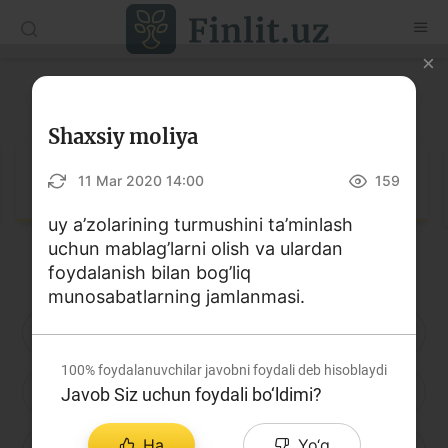
O‘zb
Ўзб
Рус
Lug‘at
Maqolalar
Shaxsiy moliya
O‘quv qo‘llanmalar
Lug‘at
11 Mar 2020 14:00
159
Lug‘at
uy a’zolarining turmushini ta’minlash
uchun mablag’larni olish va ulardan
Moliyaviy savodxonlik bo‘yicha kitoblar
foydalanish bilan bog’liq
Video
munosabatlarning jamlanmasi.
A
B
D
E
F
G
H
Loyihalar
100%
foydalanuvchilar javobni foydali deb hisoblaydi
I
J
K
L
M
N
O
Javob Siz uchun foydali bo‘ldimi?
Interaktiv xizmatlar
Fotogalereya
Ha
Yo‘q