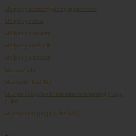
Moliyaviy texnologiyaning qisqartmasi
Moliyaviy vosita
Moliyaviy vositachi
Moliyaviy xavfsizlik
Moliyaviy xizmatlar
Monetar oltin
Muammoli kreditlar
Muomaladagi (bank tizimidan tashqaridagi) naqd
pullar
Muomaladagi naqd pullar (M0)