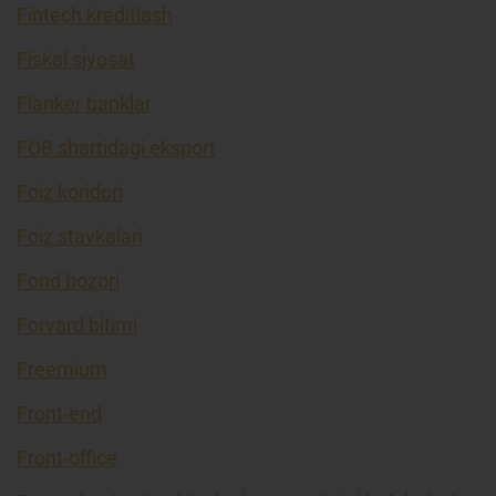
Fintech kreditlash
Fiskal siyosat
Flanker banklar
FOB shartidagi eksport
Foiz koridori
Foiz stavkalari
Fond bozori
Forvard bitimi
Freemium
Front-end
Front-office