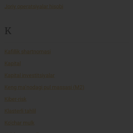
Joriy operatsiyalar hisobi
K
Kafillik shartnomasi
Kapital
Kapital investitsiyalar
Keng ma’nodagi pul massasi (M2)
Kiber-risk
Klasterli tahlil
Ko’char mulk