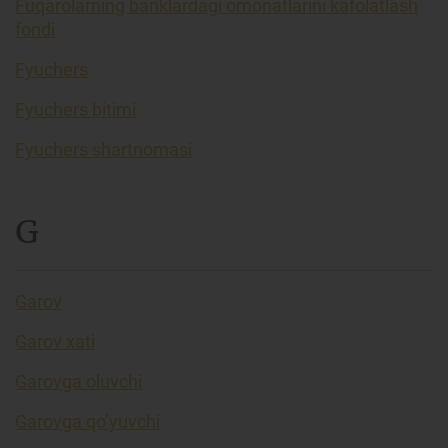
Fuqarolarning banklardagi omonatlarini kafolatlash
fondi
Fyuchers
Fyuchers bitimi
Fyuchers shartnomasi
G
Garov
Garov xati
Garovga oluvchi
Garovga qo’yuvchi