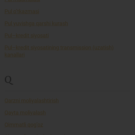
Pul o’tkazmasi
Pul yuvishga qarshi kurash
Pul–kredit siyosati
Pul–kredit siyosatining transmission (uzatish)
kanallari
Q
Qarzni moliyalashtirish
Qayta moliyalash
Qimmatli qog’oz