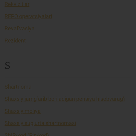
Rekvizitlar
REPO operatsiyalari
Reval’vasiya
Rezident
S
Shartnoma
Shaxsiy jamg’arib boriladigan pensiya hisobvarag’i
Shaxsiy moliya
Shaxsiy sug’urta shartnomasi
ShIR-kod (Pin-kod)