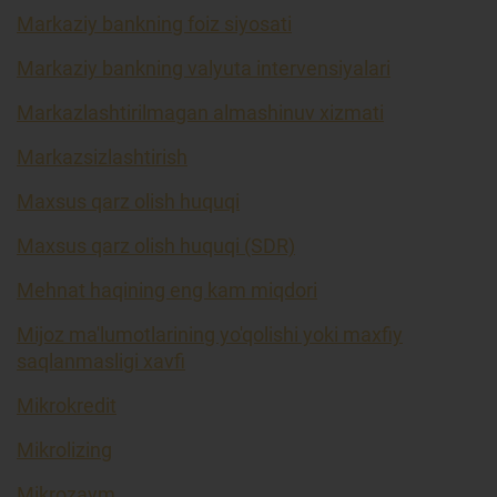
Markaziy bankning foiz siyosati
Markaziy bankning valyuta intervensiyalari
Markazlashtirilmagan almashinuv xizmati
Markazsizlashtirish
Maxsus qarz olish huquqi
Maxsus qarz olish huquqi (SDR)
Mehnat haqining eng kam miqdori
Mijoz ma'lumotlarining yo'qolishi yoki maxfiy
saqlanmasligi xavfi
Mikrokredit
Mikrolizing
Mikrozaym