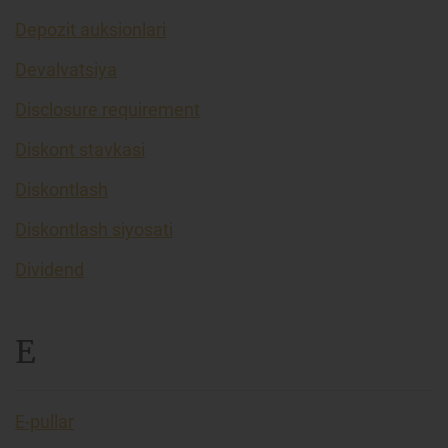
Depozit auksionlari
Devalvatsiya
Disclosure requirement
Diskont stavkasi
Diskontlash
Diskontlash siyosati
Dividend
E
E-pullar