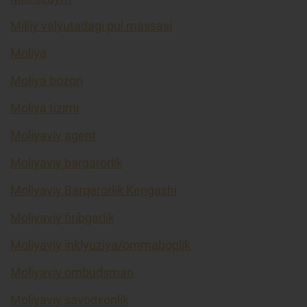
Milliy valyutadagi pul massasi
Moliya
Moliya bozori
Moliya tizimi
Moliyaviy agent
Moliyaviy barqarorlik
Moliyaviy Barqarorlik Kengashi
Moliyaviy firibgarlik
Moliyaviy inklyuziya/ommaboplik
Moliyaviy ombudsman
Moliyaviy savodxonlik