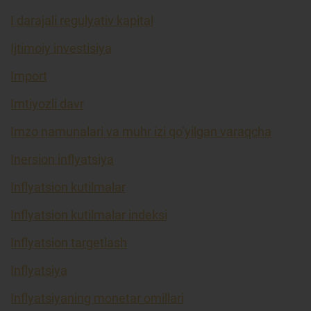
I darajali regulyativ kapital
Ijtimoiy investisiya
Import
Imtiyozli davr
Imzo namunalari va muhr izi qo’yilgan varaqcha
Inersion inflyatsiya
Inflyatsion kutilmalar
Inflyatsion kutilmalar indeksi
Inflyatsion targetlash
Inflyatsiya
Inflyatsiyaning monetar omillari