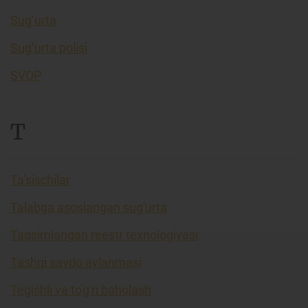
Sug’urta
Sug’urta polisi
SVOP
T
Ta’sischilar
Talabga asoslangan sug'urta
Taqsimlangan reestr texnologiyasi
Tashqi savdo aylanmasi
Tegishli va to'g'ri baholash