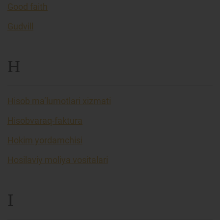
Good faith
Gudvill
H
Hisob ma’lumotlari xizmati
Hisobvaraq-faktura
Hokim yordamchisi
Hosilaviy moliya vositalari
I