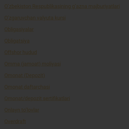
O’zbekiston Respublikasining g’azna majburiyatlari
O’zgaruvchan valyuta kursi
Obligasiyalar
Obligatsiya
Offshor hudud
Omma (jamoat) moliyasi
Omonat (Depozit)
Omonat daftarchasi
Omonat/depozit sertifikatlari
Onlayn to’lovlar
Overdraft