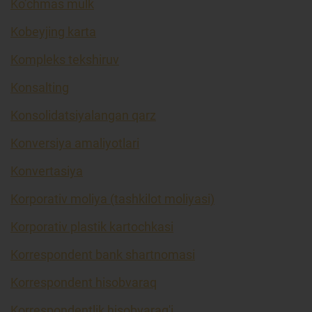
Ko’chmas mulk
Kobeyjing karta
Kompleks tekshiruv
Konsalting
Konsolidatsiyalangan qarz
Konversiya amaliyotlari
Konvertasiya
Korporativ moliya (tashkilot moliyasi)
Korporativ plastik kartochkasi
Korrespondent bank shartnomasi
Korrespondent hisobvaraq
Korrespondentlik hisobvarag'i