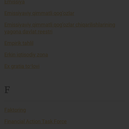
Emissiya
Emissiyaviy qimmatli qog’ozlar
Emissiyaviy qimmatli qog’ozlar chiqarilishlarining
yagona davlat reestri
Empirik tahlil
Erkin iqtisodiy zona
Ex gratia toʻlovi
F
Faktoring
Financial Action Task Force