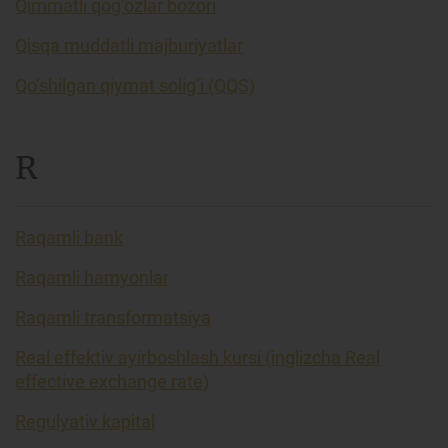
Qimmatli qog’ozlar bozori
Qisqa muddatli majburiyatlar
Qo’shilgan qiymat solig’i (QQS)
R
Raqamli bank
Raqamli hamyonlar
Raqamli transformatsiya
Real effektiv ayirboshlash kursi (inglizcha Real
effective exchange rate)
Regulyativ kapital