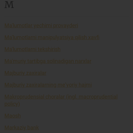
M
Ma'lumotlar yechimi provayderi
Ma'lumotlarni manipulyatsiya qilish xavfi
Ma'lumotlarni tekshirish
Ma'muriy tartibga solinadigan narxlar
Majburiy zaxiralar
Majburiy zaxiralarning me’yoriy hajmi
Makroprudensial choralar (ingl. macroprudential
policy)
Maosh
Markaziy bank