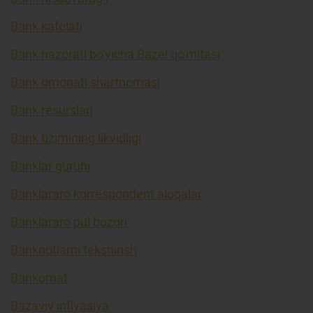
Bank kafolati
Bank nazorati bo'yicha Bazel qo'mitasi
Bank omonati shartnomasi
Bank resurslari
Bank tizimining likvidligi
Banklar guruhi
Banklararo korrespondent aloqalar
Banklararo pul bozori
Banknotlarni tekshirish
Bankomat
Bazaviy inflyasiya