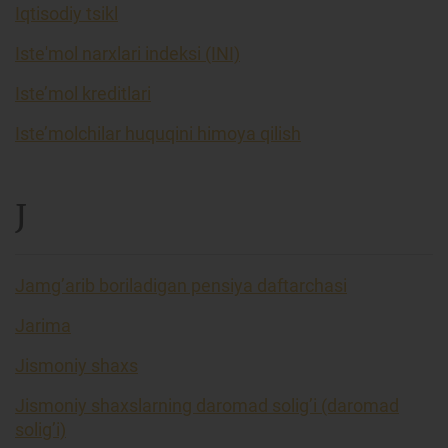
Iqtisodiy tsikl
Iste'mol narxlari indeksi (INI)
Iste’mol kreditlari
Iste’molchilar huquqini himoya qilish
J
Jamg’arib boriladigan pensiya daftarchasi
Jarima
Jismoniy shaxs
Jismoniy shaxslarning daromad solig’i (daromad
solig’i)