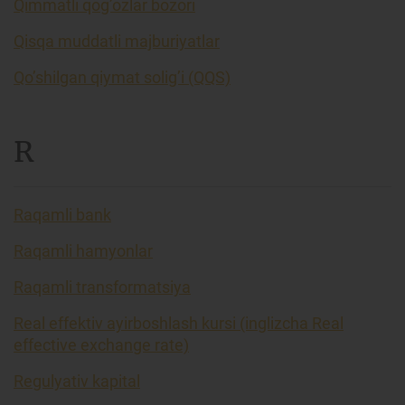
Qimmatli qog’ozlar bozori
Qisqa muddatli majburiyatlar
Qo’shilgan qiymat solig’i (QQS)
R
Raqamli bank
Raqamli hamyonlar
Raqamli transformatsiya
Real effektiv ayirboshlash kursi (inglizcha Real
effective exchange rate)
Regulyativ kapital