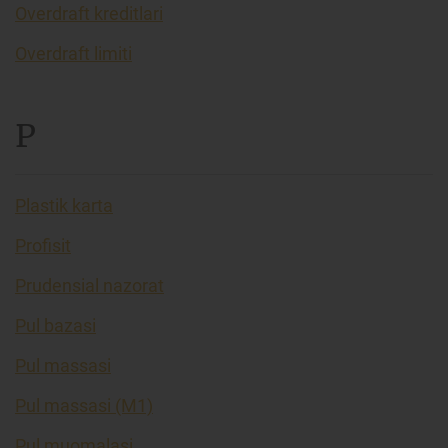
Overdraft kreditlari
Overdraft limiti
P
Plastik karta
Profisit
Prudensial nazorat
Pul bazasi
Pul massasi
Pul massasi (M1)
Pul muomalasi