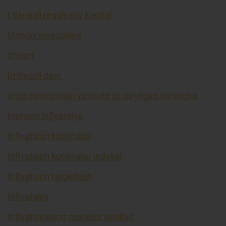
I darajali regulyativ kapital
Ijtimoiy investisiya
Import
Imtiyozli davr
Imzo namunalari va muhr izi qo’yilgan varaqcha
Inersion inflyatsiya
Inflyatsion kutilmalar
Inflyatsion kutilmalar indeksi
Inflyatsion targetlash
Inflyatsiya
Inflyatsiyaning monetar omillari