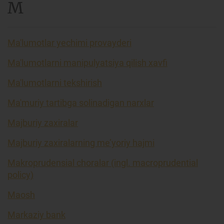
M
Ma'lumotlar yechimi provayderi
Ma'lumotlarni manipulyatsiya qilish xavfi
Ma'lumotlarni tekshirish
Ma'muriy tartibga solinadigan narxlar
Majburiy zaxiralar
Majburiy zaxiralarning me’yoriy hajmi
Makroprudensial choralar (ingl. macroprudential
policy)
Maosh
Markaziy bank