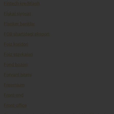
Fintech kreditlash
Fiskal siyosat
Flanker banklar
FOB shartidagi eksport
Foiz koridori
Foiz stavkalari
Fond bozori
Forvard bitimi
Freemium
Front-end
Front-office