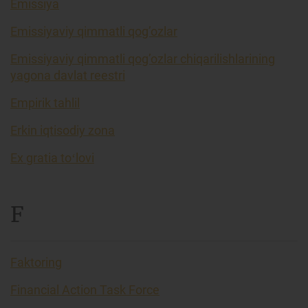
Emissiya
Emissiyaviy qimmatli qog’ozlar
Emissiyaviy qimmatli qog’ozlar chiqarilishlarining
yagona davlat reestri
Empirik tahlil
Erkin iqtisodiy zona
Ex gratia toʻlovi
F
Faktoring
Financial Action Task Force