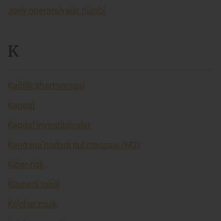
Joriy operatsiyalar hisobi
K
Kafillik shartnomasi
Kapital
Kapital investitsiyalar
Keng ma’nodagi pul massasi (M2)
Kiber-risk
Klasterli tahlil
Ko’char mulk