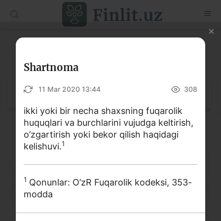
O‘zb
Ўзб
Рус
Lug‘at
Maqolalar
Shartnoma
O‘quv qo‘llanmalar
Lug‘at
11 Mar 2020 13:44
308
Lug‘at
ikki yoki bir necha shaxsning fuqarolik
huquqlari va burchlarini vujudga keltirish,
Moliyaviy savodxonlik bo‘yicha kitoblar
o’zgartirish yoki bekor qilish haqidagi
1
Video
kelishuvi.
A
B
D
E
F
G
H
Loyihalar
1
Qonunlar: O’zR Fuqarolik kodeksi, 353-
I
J
K
L
M
N
O
modda
Interaktiv xizmatlar
Fotogalereya