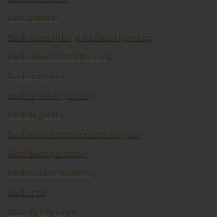
Bank kafolati
Bank nazorati bo'yicha Bazel qo'mitasi
Bank omonati shartnomasi
Bank resurslari
Bank tizimining likvidligi
Banklar guruhi
Banklararo korrespondent aloqalar
Banklararo pul bozori
Banknotlarni tekshirish
Bankomat
Bazaviy inflyasiya