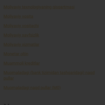
Moliyaviy texnologiyaning qisqartmasi
Moliyaviy vosita
Moliyaviy vositachi
Moliyaviy xavfsizlik
Moliyaviy xizmatlar
Monetar oltin
Muammoli kreditlar
Muomaladagi (bank tizimidan tashqaridagi) naqd
pullar
Muomaladagi naqd pullar (M0)