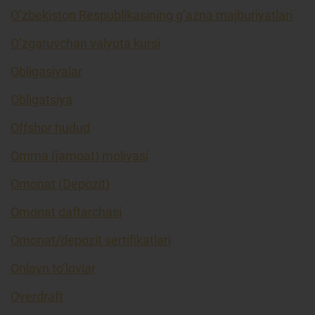
O’zbekiston Respublikasining g’azna majburiyatlari
O’zgaruvchan valyuta kursi
Obligasiyalar
Obligatsiya
Offshor hudud
Omma (jamoat) moliyasi
Omonat (Depozit)
Omonat daftarchasi
Omonat/depozit sertifikatlari
Onlayn to’lovlar
Overdraft