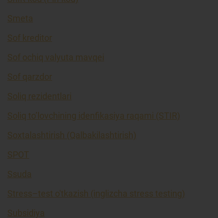
Smeta
Sof kreditor
Sof ochiq valyuta mavqei
Sof qarzdor
Soliq rezidentlari
Soliq to’lovchining idenfikasiya raqami (STIR)
Soxtalashtirish (Qalbakilashtirish)
SPOT
Ssuda
Stress–test o'tkazish (inglizcha stress testing)
Subsidiya