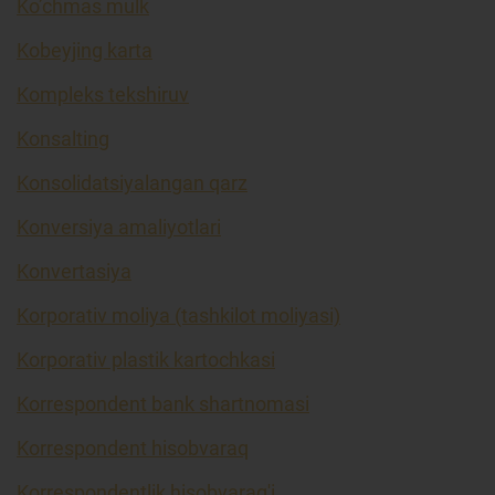
Ko’chmas mulk
Kobeyjing karta
Kompleks tekshiruv
Konsalting
Konsolidatsiyalangan qarz
Konversiya amaliyotlari
Konvertasiya
Korporativ moliya (tashkilot moliyasi)
Korporativ plastik kartochkasi
Korrespondent bank shartnomasi
Korrespondent hisobvaraq
Korrespondentlik hisobvarag'i