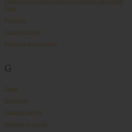
Fuqarolarning banklardagi omonatlarini kafolatlash
fondi
Fyuchers
Fyuchers bitimi
Fyuchers shartnomasi
G
Garov
Garov xati
Garovga oluvchi
Garovga qo’yuvchi