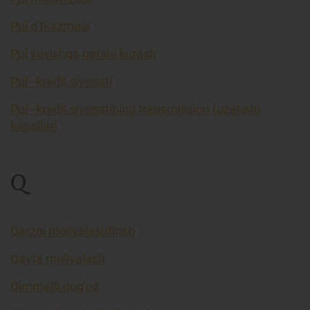
Pul o’tkazmasi
Pul yuvishga qarshi kurash
Pul–kredit siyosati
Pul–kredit siyosatining transmission (uzatish)
kanallari
Q
Qarzni moliyalashtirish
Qayta moliyalash
Qimmatli qog’oz