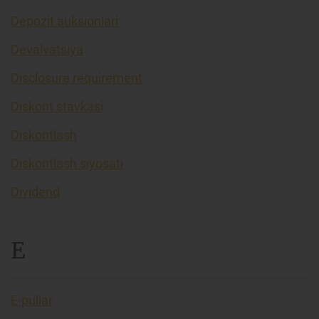
Depozit auksionlari
Devalvatsiya
Disclosure requirement
Diskont stavkasi
Diskontlash
Diskontlash siyosati
Dividend
E
E-pullar