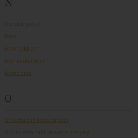
N
Naqdsiz pullar
Narx
Narx belgilash
Nomonetar oltin
Norezident
O
O’rtachalash koeffitsiyenti
O’zbekiston banklar assosiyasiyasi