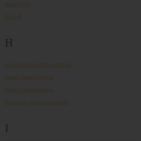
Good faith
Gudvill
H
Hisob ma’lumotlari xizmati
Hisobvaraq-faktura
Hokim yordamchisi
Hosilaviy moliya vositalari
I