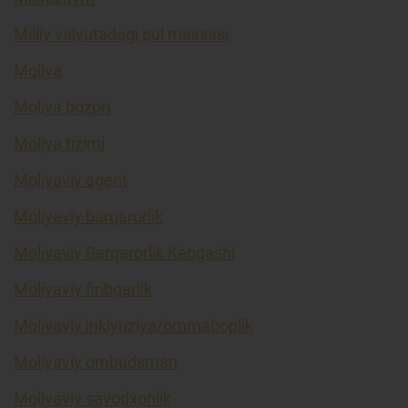
Milliy valyutadagi pul massasi
Moliya
Moliya bozori
Moliya tizimi
Moliyaviy agent
Moliyaviy barqarorlik
Moliyaviy Barqarorlik Kengashi
Moliyaviy firibgarlik
Moliyaviy inklyuziya/ommaboplik
Moliyaviy ombudsman
Moliyaviy savodxonlik