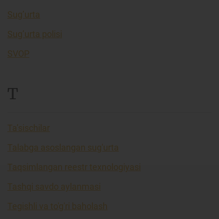
Sug’urta
Sug’urta polisi
SVOP
T
Ta’sischilar
Talabga asoslangan sug'urta
Taqsimlangan reestr texnologiyasi
Tashqi savdo aylanmasi
Tegishli va to'g'ri baholash