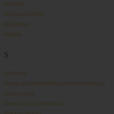
Rekvizitlar
REPO operatsiyalari
Reval’vasiya
Rezident
S
Shartnoma
Shaxsiy jamg’arib boriladigan pensiya hisobvarag’i
Shaxsiy moliya
Shaxsiy sug’urta shartnomasi
ShIR-kod (Pin-kod)