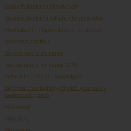
Markaziy bankning foiz siyosati
Markaziy bankning valyuta intervensiyalari
Markazlashtirilmagan almashinuv xizmati
Markazsizlashtirish
Maxsus qarz olish huquqi
Maxsus qarz olish huquqi (SDR)
Mehnat haqining eng kam miqdori
Mijoz ma'lumotlarining yo'qolishi yoki maxfiy
saqlanmasligi xavfi
Mikrokredit
Mikrolizing
Mikrozaym