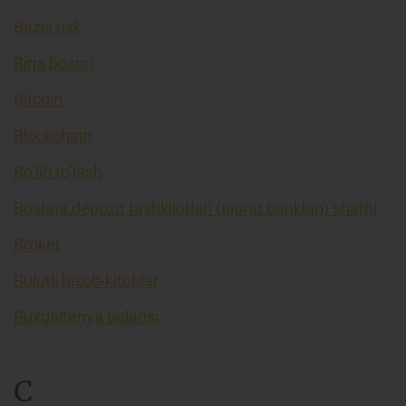
Bazis risk
Birja bozori
Bitcoin
Blockchain
Bo’lib to’lash
Boshqa depozit tashkilotlari (tijorat banklari) sharhi
Broker
Bulutli hisob-kitoblar
Buxgalteriya balansi
C